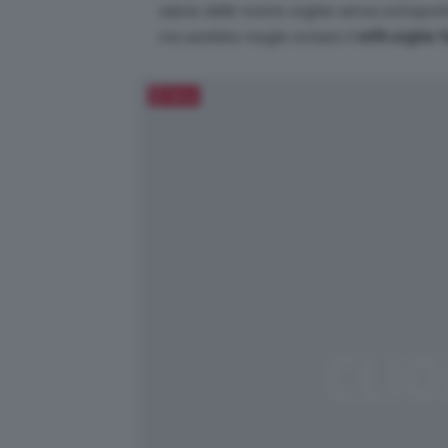
salute delle nostre unghie senza sottoporle
ma sarebbe meglio evitare il
refill unghie f
Salva