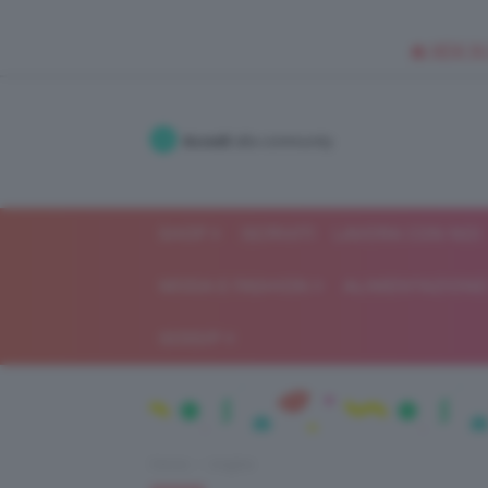
🥥 NEW IN
Accedi
alla community
SHOP
ISCRIVITI
LAVORA CON NOI
MODA E FASHION
ALIMENTAZIONE 
GOSSIP
Home
Unghie