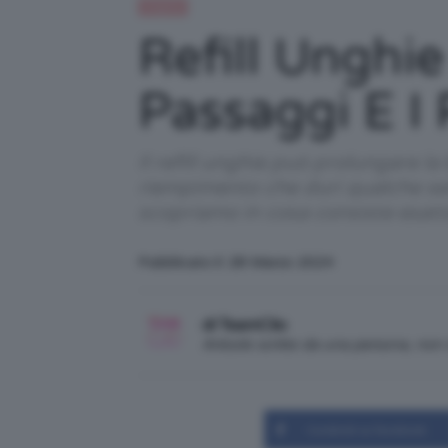
Unghie
Refill Unghie
Passaggi E I 
Il refill unghie può prolungare la 
riempimento che duri qualche set
scopriamo in cosa consiste esatt
Pubblicato il: 28 Marzo 2024
di TeamClio
Articolo scritto da una persona, no
Condividi su Facebook