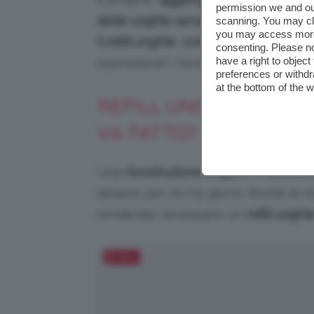
permission we and o
delle unghie senza gel
. Allora ragaz
scanning. You may cl
you may access more 
il
refill unghie
,
come si fa
esattamente
consenting. Please no
have a right to objec
operazione? Continuate a leggere il 
preferences or withdr
at the bottom of the 
REFILL UNGHIE: COS’
VA FATTO?
Una
ricostruzione in gel
o in acrilico
almeno per 20/25 giorni, finché la ri
rendendo necessario un
refill unghi
Salva