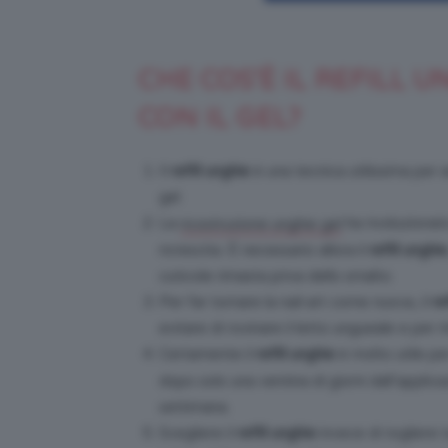
CHE COS’È IL REFILL 
CON IL GEL?
Il
refill unghie
è una tecnica utilissima per 
gel.
La
ha rivoluzionat
ricostruzione unghie gel
ricrescita. È necessario allora il
refill unghie
cuticole rimasta priva dello smalto.
Per far tornare la nail-art come nuova, il
re
evitare di rovinare il letto ungueale e per 
Certamente il
refill unghie
è molto utile pe
dopo solo una ventina di giorni dall’applic
settimana.
Scegliere il
refill unghie
invece di togliere t