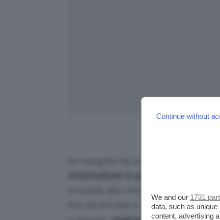
Continue without ac
Credits: Foto
Se eseguito da un’onicotecnica è ide
ricostruzione in gel
dopo la
ricrescit
procede alla rimozione totale delle u
We and our
1731 par
fino ad arrivare a quello in gel trasp
data, such as unique 
content, advertising
e proprio,
aggiungendo prodotto vici