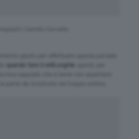
Unsplash | Camilla Carvalho
omento giusto per effettuare questa parziale
ndo
quando fare il refill unghie
, quindi, per
ecnica sappiate che è bene non aspettare
la parte da ricostruire sia troppo estesa.