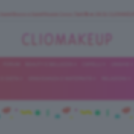
 SuperStrucco e SuperMousse Cocco Tiarè 🌺 ➡️ VAI SU CLIOMAK
FORUM
BEAUTY E BELLEZZA
CAPELLI
UNGHIE
ClioMakeUp
E DIETA
GRAVIDANZA E MATERNITÀ
RELAZIONI
Blog