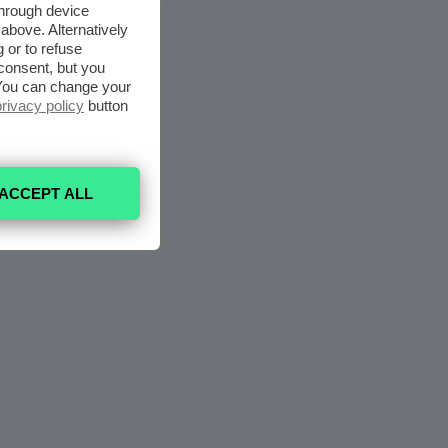
through device
above. Alternatively
 or to refuse
consent, but you
. You can change your
privacy policy
button
ACCEPT ALL