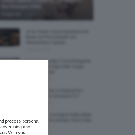
Tinta Labbra Coreana, Le Migliori
Da Provare ORA
-
Giorgia Asti
7 Agosto 2026
Je So’ Pazzo: Cosa Aspettarsi Dal
Biopic Su Pino Daniele Con
Massimiliano Caiazzo
6 Agosto 2026
Abiti Monospalla, Il Trend Elegante
Che Valorizza Ogni Stile: Scopri
Come Abbinarli
6 Agosto 2026
15 Prodotti Per Lo Styling Per I
Capelli Corti E Cortissimi 💇🏻‍♀️
6 Agosto 2026
Honey Nails, Le Unghie Giallo Miele
Che Dominano L’estate: Foto E Idee
and process personal
Nail Art
 advertising and
ent. With your
6 Agosto 2026