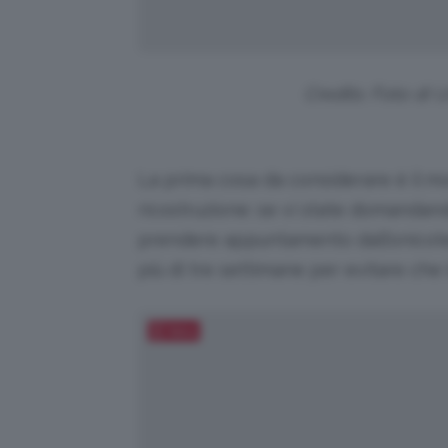
Credits: Foto di 
La prima cosa da considerare è il m
ricostruzione: se vi state domanda
prendere appuntamento dall’onicot
più di tre settimane per evitare che 
Salva