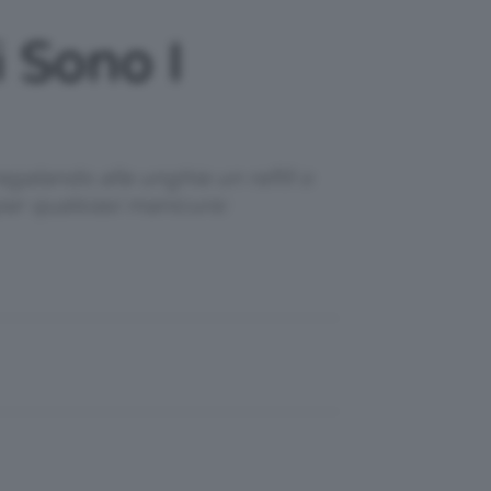
i Sono I
regalando alle unghie un refill o
er qualsiasi manicure: