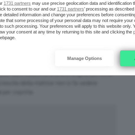
ur
1731 partners
may use precise geolocation data and identification 
ze, siete curiose di scoprire nel dettaglio
cos’è
ick to consent to our and our
1731 partners
’ processing as described 
detailed information and change your preferences before consenting
 e quali sono i
prezzi
per questa
te that some processing of your personal data may not require your 
t to such processing. Your preferences will apply to this website only
post, vi aspettiamo qui sotto!
aw your consent at any time by returning to this site and clicking the
webpage.
È ESATTAMENTE E QUANDO
Manage Options
 può dare l’illusione di avere unghie perfette
crescita della matrice non si fa vedere
e
per coprirla.