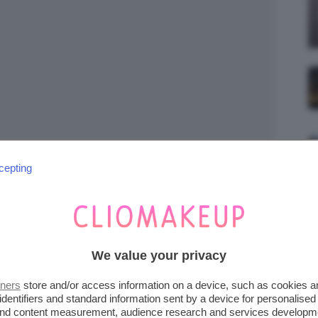
cepting
 di Freepik | Devmarina
ale per prolungare la durata della
a
, senza doverla “smontare” tutta. Non si
We value your privacy
nghie in gel, ma si lima lo strato di colore
tners
store and/or access information on a device, such as cookies 
arente per poter realizzare il
refill unghie
vero
identifiers and standard information sent by a device for personalised
 and content measurement, audience research and services developm
no alla cuticole
per
coprire la ricrescita