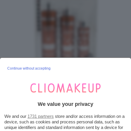
Continue without accepting
Abril et nature, Set professionale alla cheratina.
We value your privacy
Prezzo: 40,50€ su amazon.it
We and our
1731 partners
store and/or access information on a
Kerargan
è un trattamento completo che inizia
device, such as cookies and process personal data, such as
unique identifiers and standard information sent by a device for
dal pre shampoo, per continuare con lo