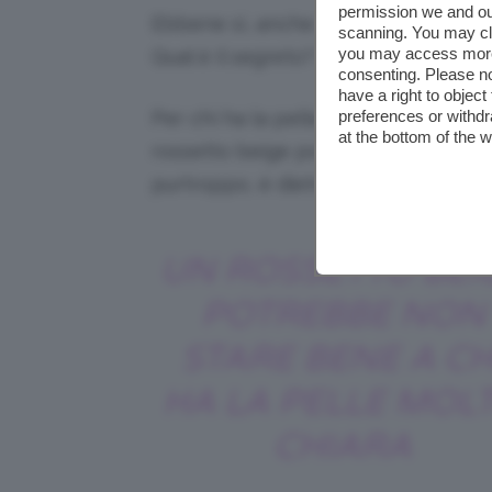
permission we and o
Ebbene sì, anche chi ha la pelle mo
scanning. You may cl
you may access more 
Qual è il segreto? Evitare tutti que
consenting. Please no
have a right to objec
preferences or withdr
Per chi ha la pelle chiarissima e di
at the bottom of the 
rossetto beige potrebbe non essere l
purtroppo, è dietro l’angolo.
UN ROSSETTO BEI
POTREBBE NON
STARE BENE A CH
HA LA PELLE MOL
CHIARA