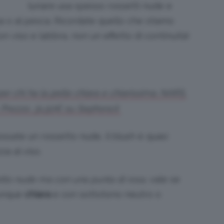
lunare usa spesso rossetti nude e
 o al pesca. Ricordate quello che stiamo
n viso e labbra, non un effetto di continuità!
per chi ha la pelle chiara e chiarissima. NARS,
 Prezzo; 31,50€ su Sephora.it
ossate un rossetto nude, il blush è quasi
za al viso.
tto nude ma con una punta di rosa,
vale se
munque
chiara
e con sottotono neutro o