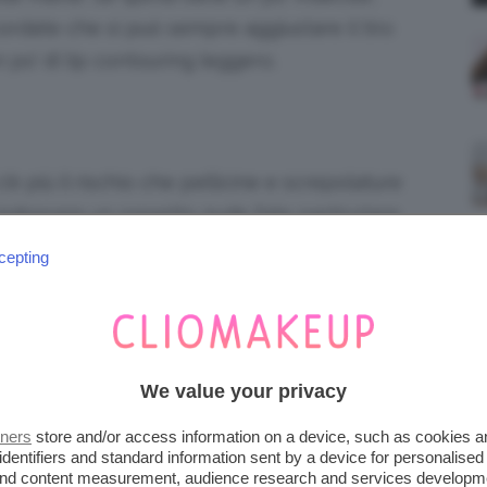
icordate che si può sempre aggiustare il tiro
 po’ di lip contouring leggero.
c’è più il rischio che pellicine e screpolature
 indossare un rossetto nude fate particolare
ene le labbra.
cepting
 insieme quali sono i rossetti nude più adatti
We value your privacy
 SCEGLIERLI PER PELLE
tners
store and/or access information on a device, such as cookies 
identifiers and standard information sent by a device for personalised
 and content measurement, audience research and services developm