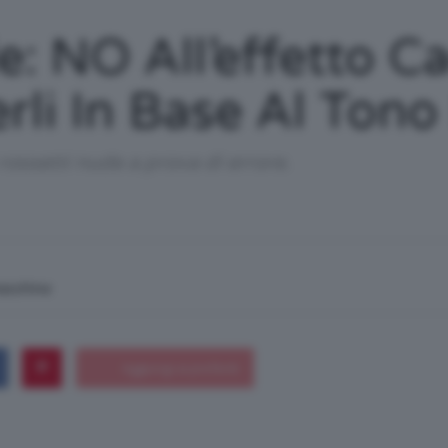
/
e: NO All’effetto C
li In Base Al Tono 
Tutto
rossetti nude a prova di errore.
macchina
su
Trucco,