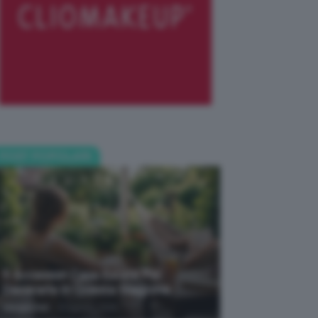
POST POPOLARI
5 Accessori Casa Estate Per
Decorarla In Questa Stagione
-
Giorgia Asti
8 Agosto 2026