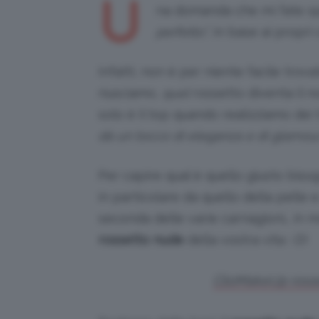
U
na domanda che mi fate s
perfetto”,
in base ai propri c
Infatti, non è per niente facile trov
riusciamo,
quel
rossetto diventa il n
solo è il top quando realizziamo dei 
dà un tocco di eleganza e di glamour
Per capire qual è quello giusto biso
in particolare da quello della pelle 
seconda delle varie carnagioni… in 
rossetto nude
della vostra vita :-D!
ClioMakeUp rosset