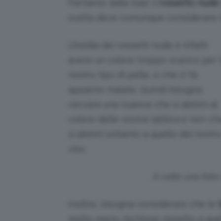
Partiamo dalle basi: il
rossetto nude
scelta deve comunque considerare il
L’insidia dei rossetti nude è infatti
avere un colore troppo scarico per i
nostro tipo di pelle, e che ci fa
apparire malate. Quindi bisogna
cercare una nuance che si abbini al
colore delle nostre labbra e non ch
si abbini soltanto a quello del nostr
viso.
A volte una foto 
Inoltre, bisogna considerare che le
molto meno rischiose rispetto a quel