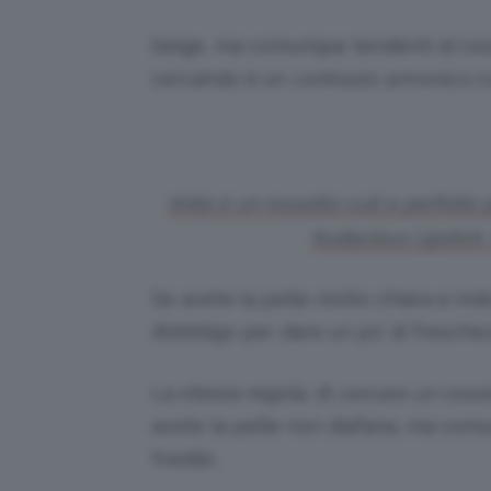
beige, ma comunque tendenti al rosa
cercando è un
contrasto armonico
co
Anita è un rossetto cult e perfetto 
Audacious Lipstick.
Se avete la pelle molto chiara e ind
d’obbligo per dare un po’ di freschez
La stessa regola, di
cercare un rosse
avete la pelle non diafana, ma co
freddo.