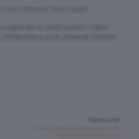
il mio Cremosino. Prezzo: 12,90€
e a pagina due se volete scoprire i migliori
e, mediterranee e scure… Seguendo l’esempio
Prossimo Post
Come aumentare e alzare il seno? Tutti i
segreti per un décolleté wow!