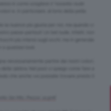
pesso è
come scegliere il “rossetto nude
olori e, in particolare, al tono della pelle.
ate la nuance più giusta per noi, ma quando ci
Bellezza
ostro passe-partout! Un bel nude, infatti, non
trucchi più intensi sugli occhi, ma in generale
 a qualsiasi look
.
e
gna necessariamente partire dai nostri colori,
e delle labbra. Nel post vi spiego come fare a
modo che anche voi possiate trovare presto il
Makeup
to Sei Mio. Prezzo: 12,90€