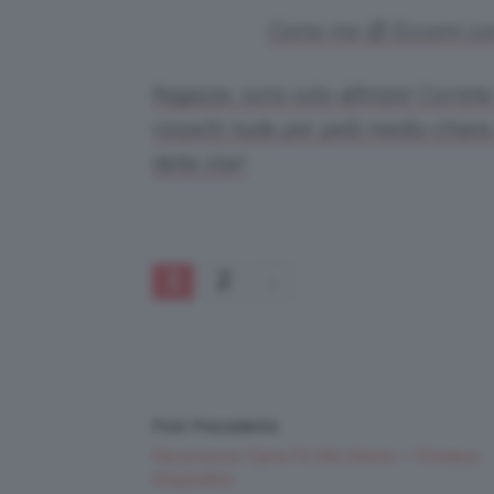
Come me 😉 Eccomi con 
Ragazze, sono solo all’inizio! Corret
rossetti nude per pelli medio-chiar
delle star!
1
2
Post Precedente
Recensione Cipria Fit Me Matte + Poreless
Maybelline