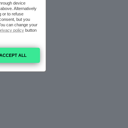
through device
above. Alternatively
 or to refuse
consent, but you
. You can change your
privacy policy
button
ACCEPT ALL