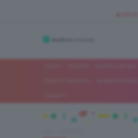
🥥 NEW IN
Accedi
alla community
SHOP
ISCRIVITI
LAVORA CON NOI
MODA E FASHION
ALIMENTAZIONE 
GOSSIP
Home
Top TeamClio