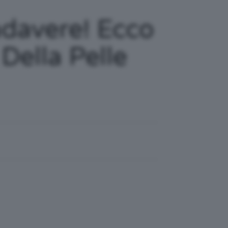
adavere! Ecco
Della Pelle