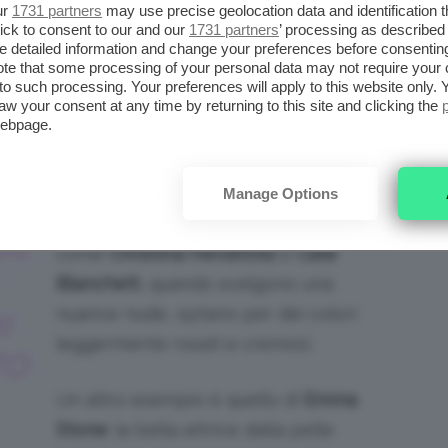
ur
1731 partners
may use precise geolocation data and identification 
lto chiara può indossare un rossetto nude.
ick to consent to our and our
1731 partners
’ processing as described 
detailed information and change your preferences before consenting
i prodotti che hanno una base bianca!
te that some processing of your personal data may not require your 
t to such processing. Your preferences will apply to this website only
aw your consent at any time by returning to this site and clicking the
afana, magari con sottotono neutro-freddo, un
webpage.
a scelta più felice. L’effetto cadavere,
Manage Options
Non per nulla, star dalla pelle diafana
GE
come
Christina Hendricks
e
Cate
Blanchett
, quando scelgono una
nuance nude, optano per dei colori
I
leggermente rosati e cremosi.
TO
Un altro esempio è quello di
Emma
Stone
: la bella attrice dalla pelle