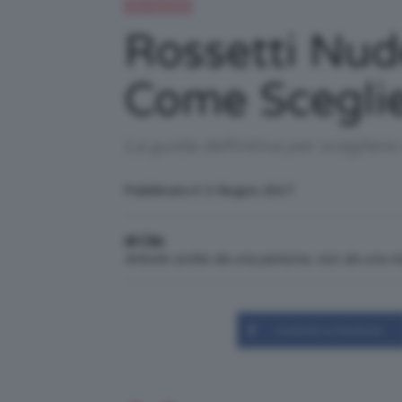
Top TeamClio
Rossetti Nud
Come Sceglier
La guida definitiva per scegliere 
Pubblicato il: 3 Giugno 2017
di Clio
Articolo scritto da una persona, non da una 
Condividi su Facebook