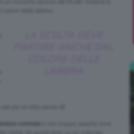
è un concetto diverso dal MLBB. Tuttavia la
 colore delle labbra.
;)
LA SCELTA DEVE
l
PARTIRE ANCHE DAL
COLORE DELLE
LABBRA
e
o
vale più di mille parole 😉
texture cremose
e non troppo opache sono
le matte. Se quindi siete un po’ indecise,