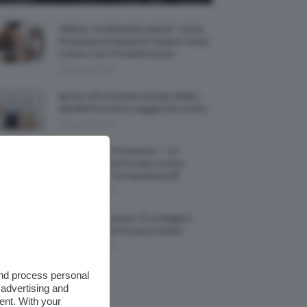
Allerta “Underboob Sweat”: Come
Prevenire Irritazioni E Sudore Sotto
Il Seno Con I Prodotti Giusti
8 Agosto 2026
Borse All’uncinetto Estate 2026, I
Modelli Freschi E Leggeri Da Avere
8 Agosto 2026
Creme Mani Protettive ✨ 12
Riparatrici Da Provare Contro
Secchezza E Screpolature🔝
7 Agosto 2026
Profumi Al Limone 🍋 Le Migliori
Fragranze Da Provare Subito
7 Agosto 2026
and process personal
 advertising and
ent. With your