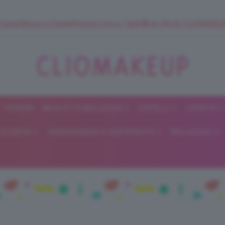
 SuperStrucco e SuperMousse Cocco Tiarè 🌺 ➡️ VAI SU CLIOMAK
FORUM
BEAUTY E BELLEZZA
CAPELLI
UNGHIE
ClioMakeUp
E DIETA
GRAVIDANZA E MATERNITÀ
RELAZIONI
Blog