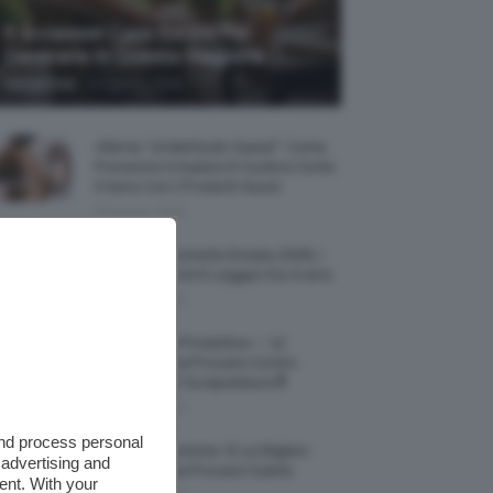
5 Accessori Casa Estate Per
Decorarla In Questa Stagione
-
Giorgia Asti
8 Agosto 2026
Allerta “Underboob Sweat”: Come
Prevenire Irritazioni E Sudore Sotto
Il Seno Con I Prodotti Giusti
8 Agosto 2026
Borse All’uncinetto Estate 2026, I
Modelli Freschi E Leggeri Da Avere
8 Agosto 2026
Creme Mani Protettive ✨ 12
Riparatrici Da Provare Contro
Secchezza E Screpolature🔝
7 Agosto 2026
and process personal
Profumi Al Limone 🍋 Le Migliori
 advertising and
Fragranze Da Provare Subito
ent. With your