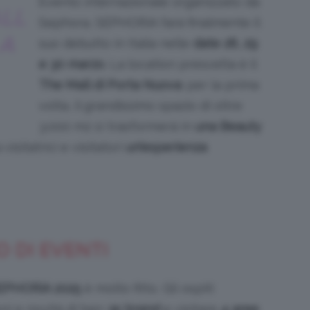
Evento internazionale organizzato da
LL
Sephora, SEPHORiA farà finalmente il
 A
suo debutto in Italia nelle
date 28, 29
e 30 marzo
. La location prescelta è il
The Mall di Porta Nuova
: per la prima
volta, il grandissimo spazio di oltre
3.000 m2 si trasformerà in
una Beauty
 visitatrici e visitatori
un’esperienza
 DI EVENTI
SEPHORiA 2025
è molto fitto. Gli ospiti
ni e novità di ben
35 brand
e visitare
4 aree