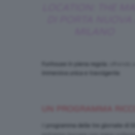
LOCATION: THE MA
DI PORTA NUOVA
MILANO
Funhouse in piena regola
, offrendo a
immersiva unica e travolgente
.
UN PROGRAMMA RICCO
Il
programma delle tre giornate di 
potranno toccare con mano collezio