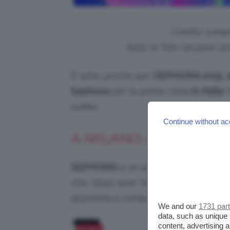
Credits: @sep
Tutte le foto nel post s
È tutto pronto per
SEPHORiA 2025
,
Sephora
per la prima volta
in Italia
.
subito.
Continue without ac
A MILANO APPRODA S
SEPHORiA
è un appuntamento imperdi
che, dopo aver fatto tappa ad Atlant
appresta a conquistare
Milano
.
We and our
1731 par
data, such as unique 
content, advertising
Salva