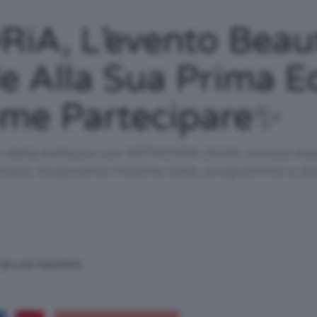
/
iA, L’evento Beau
le Alla Sua Prima E
Come Partecipare✨
Tutto
le della bellezza con SEPHORiA 2025, evento be
 Italia. Scopriamo insieme date, programma e dov
su
n da una macchina
Trucco,