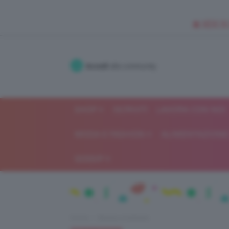
🥥 NEW IN
Accedi
alla community
SHOP
ISCRIVITI
LAVORA CON NOI
MODA E FASHION
ALIMENTAZIONE 
GOSSIP
Home
Beauty e bellezza