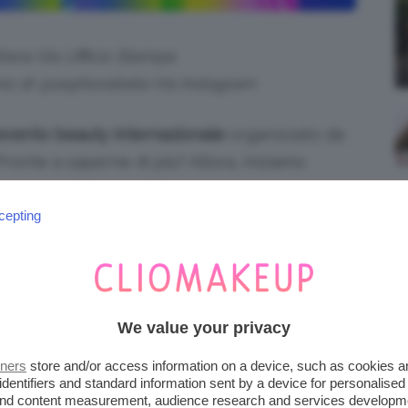
hora Via Ufficio Stampa
ono di @sephoraitalia Via Instagram
evento beauty internazionale
organizzato da
 Pronte a saperne di più? Allora, iniziamo
cepting
EPHORIA 2025
bile per tutti gli appassionati di beauty
a, Shanghai, Rio de Janeiro e Dubai, si
We value your privacy
tners
store and/or access information on a device, such as cookies 
identifiers and standard information sent by a device for personalised
 and content measurement, audience research and services developm