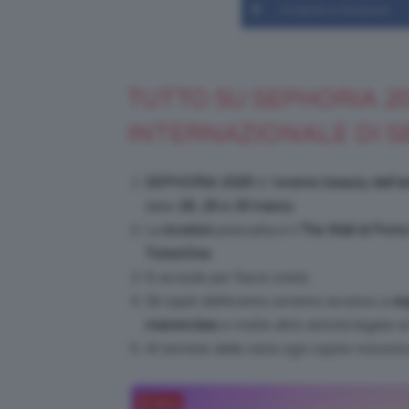
Condividi su Facebook
TUTTO SU SEPHORIA 2
INTERNAZIONALE DI 
SEPHORiA 2025
è l’
evento beauty dell’a
date
28
,
29 e 30 marzo
.
La
location
prescelta è il
The Mall di Port
TicketOne
.
Si accede per fasce orarie.
Gli ospiti dell’evento avranno accesso a
es
masterclass
e molte altre attività legate a
Al termine della visita ogni ospite riceverà
Salva