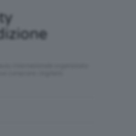
ty
dizione
auty internazionale organizzato
e comprare i biglietti.