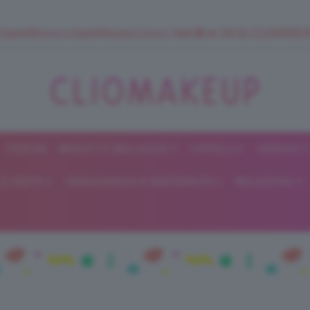
 SuperStrucco e SuperMousse Cocco Tiarè 🌺 ➡️ VAI SU CLIOMAK
FORUM
BEAUTY E BELLEZZA
CAPELLI
UNGHIE
ClioMakeUp
E DIETA
GRAVIDANZA E MATERNITÀ
RELAZIONI
Blog