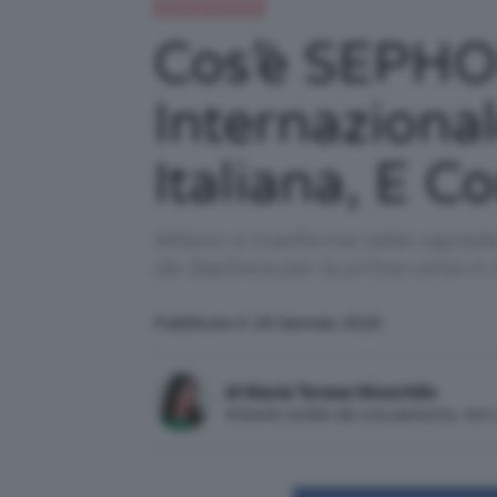
Beauty e bellezza
Cos’è SEPHOR
Internaziona
Italiana, E 
Milano si trasforma nella capita
da Sephora per la prima volta in
Pubblicato il: 29 Gennaio 2025
di Maria Teresa Moschillo
Articolo scritto da una persona, no