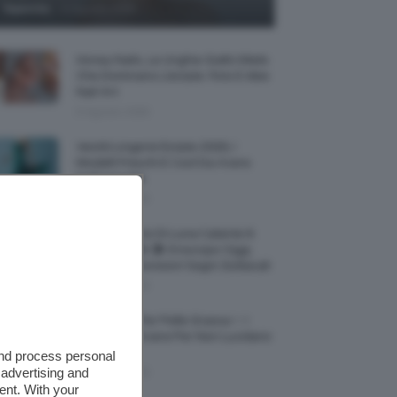
-
TeamClio
6 Agosto 2026
Honey Nails, Le Unghie Giallo Miele
Che Dominano L’estate: Foto E Idee
Nail Art
6 Agosto 2026
Vestiti Lingerie Estate 2026, I
Modelli Freschi E Cool Da Avere
Nell’armadio
6 Agosto 2026
Ultimo Quarto Di Luna Calante 6
Agosto 2026 🌗 Oroscopo Oggi,
Transiti E Previsioni Segni Zodiacali
6 Agosto 2026
Fondotinta Per Pelle Grassa ✨ I
Migliori Da Avere Per Non Lucidarsi
🔝
and process personal
 advertising and
6 Agosto 2026
ent. With your