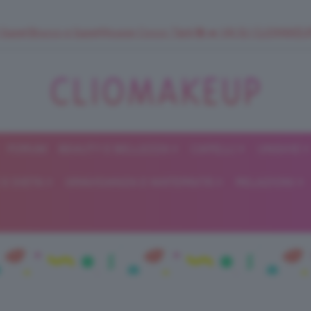
 SuperStrucco e SuperMousse Cocco Tiarè 🌺 ➡️ VAI SU CLIOMAK
FORUM
BEAUTY E BELLEZZA
CAPELLI
UNGHIE
ClioMakeUp
E DIETA
GRAVIDANZA E MATERNITÀ
RELAZIONI
Blog