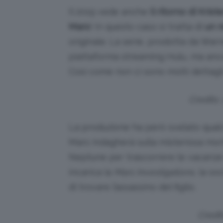
Il 2019 vede anche
il ritorno di Kris
Mars
! In questo caso si tratta di
un r
originale. La serie, prodotta da Warne
piattaforma streaming Hulu, ma ancor
Così come non ci sono molti dettagli 
Credits
La produzione ha però svelato qualch
Mars indagherà sulla misteriosa mort
Neptune per trascorrere le vacanze d
incarica la
Mars Investigations
, la s
di trovare l’assassino del figlio.
Credit