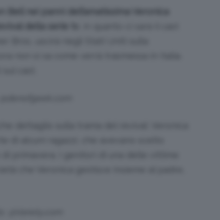
ten Bell nei panni dell’amatissima Veronica
evival della serie tv
, in quanto ci sarà il cast
r Bros, uscirà negli Stati Uniti sulla
a non si sa come verrà trasmessa in Italia.
sul cast.
: @denofgeek.com
e dettaglio sulla trama del revival: Veronica
e di alcuni ragazzi, che avevano scelto
i primavera. I genitori di una delle vittime
ocietà che Veronica gestisce insieme al padre,
s: @Variety.com