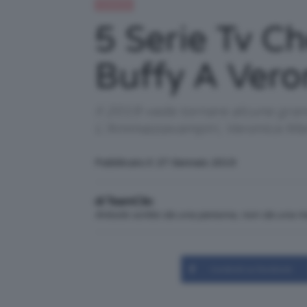
Celebrità
5 Serie Tv C
Buffy A Vero
Il 2019 vede tornare alcune grandi
L'Ammazzavampiri, Veronica Mars 
Pubblicato il: 27 Gennaio 2019
di TeamClio
Articolo scritto da una persona, non da una 
Condividi su Facebook