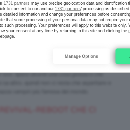
ur
1731 partners
may use precise geolocation data and identification 
ccontare grandi storie. Se una storia continua a
ick to consent to our and our
1731 partners
’ processing as described 
detailed information and change your preferences before consenting
e raccontata in ogni incarnazione possibile
“.
te that some processing of your personal data may not require your 
t to such processing. Your preferences will apply to this website only
aw your consent at any time by returning to this site and clicking the
ts: @fanpop.com
webpage.
l bel tenebroso vampiro Angel, ha detto la
so che sia una cosa positiva. Vogliono
Manage Options
, qualcosa di nuovo. Sono completamente a
r loro. Spero diventi una cosa grossa e che
si sa altro, quindi non ci resta che aspettare e
mazza vampiri più famosa del mondo.
 REVIVAL-REBOOT CHE CI