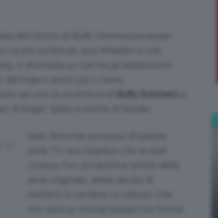
;)
arla del ritorno di
Buffy L’Ammazzavampiri
,
or-action
scritta da Joss Whedon e che,
005, è diventata un cult tra gli adolescenti
ze del male e amori più o meno
suto nel vivo le avventure di
Buffy Summers
a
o’ di Angel, Spike e anche di Xander.
Dato l’enorme successo di questa
FY
serie TV, non stupisce che la
20th
Century Fox
, produttrice anche della
serie originale, abbia deciso di
mettere in cantiere un reboot. Che
non sarà un revival-sequel con l’ormai