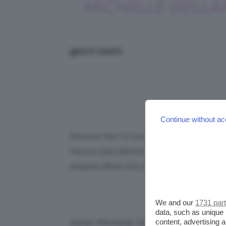
MICHELLE GELLA
giorni nostri.
Credits: @
Continue without ac
Ancora non si conoscono né la data d
nuova cacciatrice, ma si parla di un
essersi divisi tra pro e contro il reb
V
We and our
1731 par
data, such as unique 
Sarah Michelle Gellar ha dichiarato
content, advertising