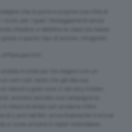
indagine che la porta a scoprire una città di
 ricchi, per i quali i festeggiamenti senza
nia cittadina, e dall’altra le classi più basse,
razie a questo tipo di turismo. Intrigante!
s: @Popsugar.com
è andata in onda per tre stagioni con un
 un vero cult, tanto che già alla sua
un reboot a gran voce. E nel 2013 Kristen
serie, avevano lanciato una campagna su
6 milioni di dollari per produrre il film-
a di 5 anni dal film, arriva finalmente il revival
do e come arriverà in Italia? Attendiamo