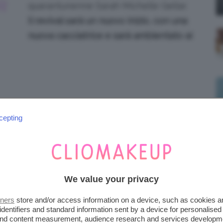
R
quarantunenne Sarah Michelle Gellar.
Il revival sarà un nuovo inizio, con una
nuova cacciatrice e sarà ambientato ai
immmaginiefotos.com
cepting
i uscita, né chi interpreterà la
a
attrice afroamericana
. I fan sembrano
oot, ma il cast originale cosa ne pensa?
We value your privacy
ia Pinterest
tners
store and/or access information on a device, such as cookies 
identifiers and standard information sent by a device for personalised
 a
 and content measurement, audience research and services developm
People
il suo supporto per il reboot: “
Alla