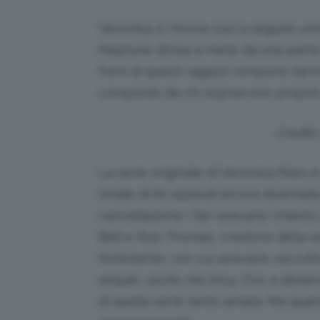
Veronica si ritrova così a seguire un’
Neptune divisa a metà: da una parte i
freni di questi ragazzi rompono l’armo
composte da chi sopravvive proprio g
Credit
La serie originale di Veronica Mars 
totale di 60 episodi ed era diventata
cancellazione i fan avevano chiesto 
Bell e Rob Thomas, creatore della 
Kickstarter, con cui avevano raccolto 
sequel, uscito nel 2014. Ora, a distanz
di quella serie tanto amata. Ma quan