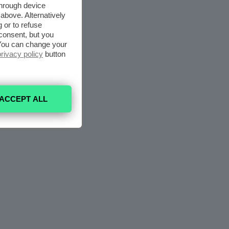
through device
above. Alternatively
 or to refuse
consent, but you
. You can change your
privacy policy
button
ACCEPT ALL