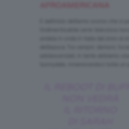
AFROAMERICANA
È dall’inizio dell’anno scorso che si p
l’indimenticabile serie televisiva
horr
andata in onda in Italia dal 2000 al 2
dell’epoca. Tra vampiri, demoni, for
adolescenziali, in tante abbiamo vis
Sunnydale, innamorandoci tutte un p
IL REBOOT DI BUF
NON VEDRÀ
IL RITORNO
DI SARAH