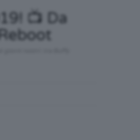
19! 📺 Da
 Reboot
 giorni nostri: tra Buffy