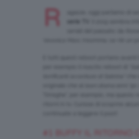
R
agazze, oggi parliamo di ser
serie
TV
. Il 2019 sembra inf
seriali del passato; da
Rosw
Veronica Mars
. Insomma, ce n’è un po
E tutti questi reboot portano avanti l
per esempio il riuscito reboot di “
Sab
terrificanti avventure di Sabrina”
che s
originale che al
teen drama
anni ’90.
“Streghe”, per esempio, ma questo n
ritorni in tv. Curiose di scoprire alc
continuate a leggere il post!
#1 BUFFY IL RITORNO