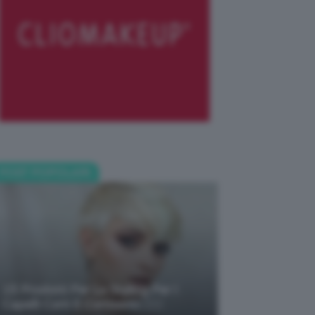
POST POPOLARI
15 Prodotti Per Lo Styling Per I
Capelli Corti E Cortissimi 💇🏻‍♀️