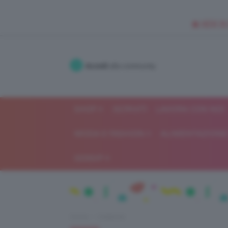
🥥 NEW IN
Accedi
alla community
SHOP
ISCRIVITI
LAVORA CON NOI
MODA E FASHION
ALIMENTAZIONE 
GOSSIP
Home
Celebrità