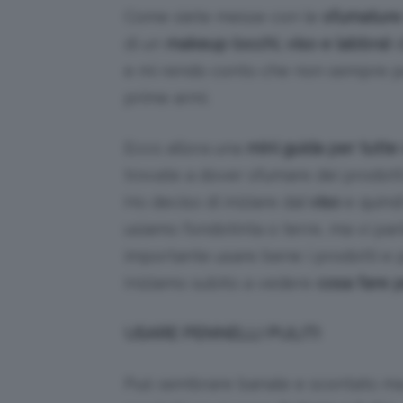
Come siete messe con le
sfumature
di un
makeup (occhi, viso e labbra)
d
e mi rendo conto che non sempre può
prime armi.
Ecco allora una
mini guida per tutte 
trovate a dover sfumare dei prodotti 
Ho deciso di iniziare dal
viso
e quindi
usiamo fondotinta o terre, ma vi pa
importante usare bene i prodotti e p
Iniziamo subito a vedere
cosa fare p
USARE PENNELLI PULITI
Può sembrare banale e scontato ma 