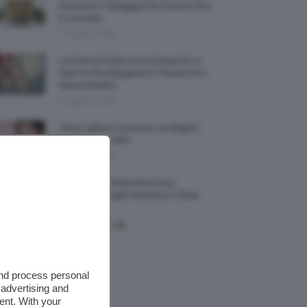
Portarsi In Spiaggia Per Essere Chic
E Comode
7 Agosto 2026
La French Pedicure In Estate È La
Nail Art Più Elegante E Trendy Per I
Nostri Piedini
7 Agosto 2026
Tinta Labbra Coreana, Le Migliori
Da Provare ORA
7 Agosto 2026
Recensione Maschera Viso
Sephora Idrogel Vitamina C Glow
Mask
and process personal
 advertising and
ent. With your