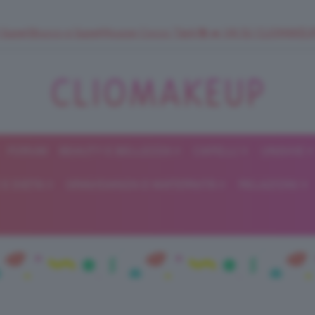
 SuperStrucco e SuperMousse Cocco Tiarè 🌺 ➡️ VAI SU CLIOMAK
FORUM
BEAUTY E BELLEZZA
CAPELLI
UNGHIE
ClioMakeUp
E DIETA
GRAVIDANZA E MATERNITÀ
RELAZIONI
Blog