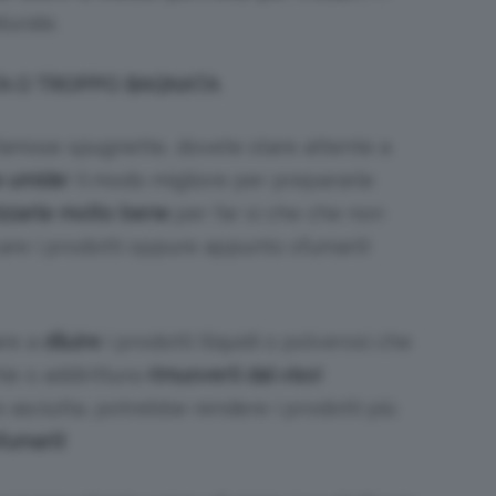
turale.
A O TROPPO BAGNATA
 famose spugnette, dovete stare attente a
e umide
! Il modo migliore per prepararle
izzarle molto bene
per far sì che che non
care i prodotti oppure appunto sfumarli!
are a
diluire
i prodotti (liquidi o polverosi che
ie o addirittura
rimuoverli dal viso!
o asciutta, potrebbe rendere i prodotti più
fumarli
!