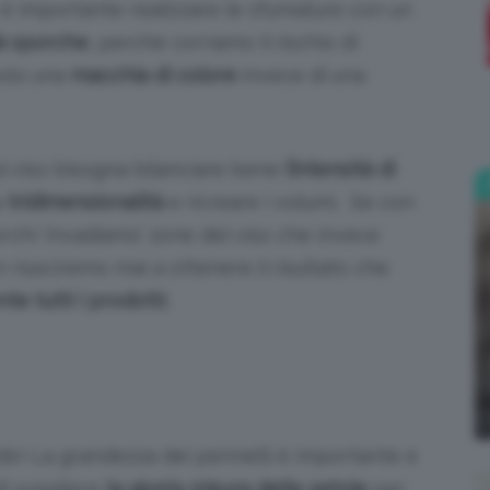
, è importante realizzare le sfumature con un
à sporche
, perché corriamo il rischio di
;)
solo una
macchia di colore
invece di una
ul viso bisogna bilanciare bene
l’intensità di
a
tridimensionalità
e ricreare i volumi. Se con
orchi ‘invadiamo’ zone del viso che invece
riusciremo mai a ottenere il risultato che
e tutti i prodotti.
do! La grandezza dei pennelli è importante e
di scegliere
la giusta misura delle setole
per