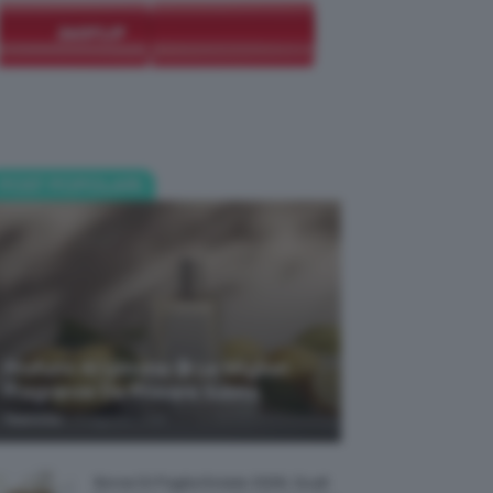
POST POPOLARI
Profumi Al Limone 🍋 Le Migliori
Fragranze Da Provare Subito
-
TeamClio
7 Agosto 2026
Borse Di Paglia Estate 2026, Quali