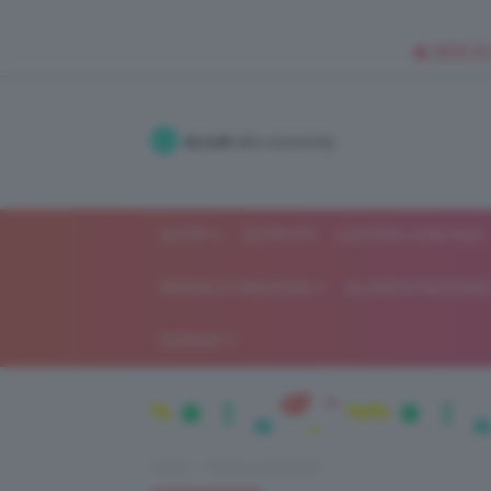
🥥 NEW IN
Accedi
alla community
SHOP
ISCRIVITI
LAVORA CON NOI
MODA E FASHION
ALIMENTAZIONE 
GOSSIP
Home
Beauty e bellezza