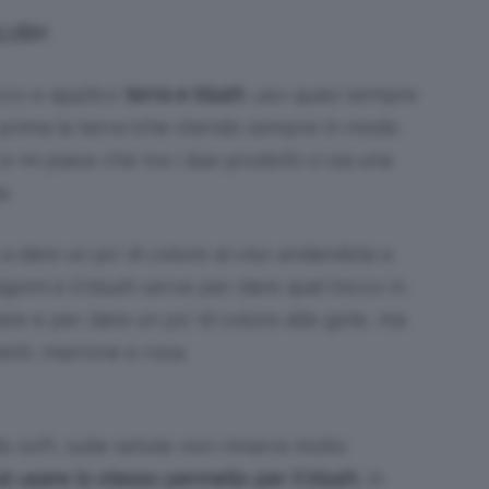
BLUSH
ucco e applico
terra e blush
, uso quasi sempre
 prima la terra (che stendo sempre in modo
 mi piace che tra i due prodotti ci sia una
e.
 a dare un po’ di colore al viso andandola a
zigomi e il blush serve per dare quel tocco in
tare e per dare un po’ di colore alle gote, ma
tti, marrone e rosa.
o soft, sulle setole non rimarrà molto
ò usare lo stesso pennello per il blush
, in