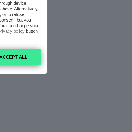
through device
above. Alternatively
 or to refuse
consent, but you
. You can change your
privacy policy
button
ACCEPT ALL