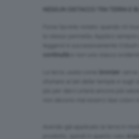
NESSUN DISTACCO TRA TERRA E 
Forse l’avrete notato: quando mi tr
lo stesso pennello. Applico sempre
leggero) e successivamente il blush e
continuità
e non uno stacco evident
La terra, usata come
bronzer
, serve
sfumare ai lati delle tempie e sugli 
più per darci un’aria ancora pià salu
non devono mai esserci due colori ne
Avendo già applicato la terra in mod
prodotto, quindi in questo caso
si pu