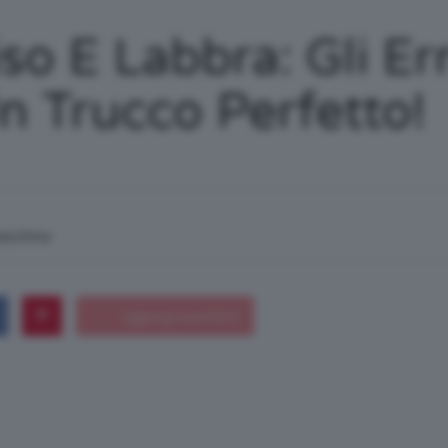
/
o E Labbra: Gli Er
n Trucco Perfetto!
Tutto
macchina
su
Trucco,