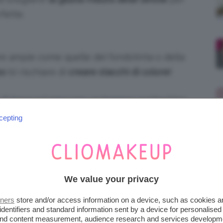
fette.
re ampie come quelle del fondotinta o della
po
b) rischiare di
creare stacchi di colore!
i terra sul naso per un leggero contouiring
o da terra o da viso, ma dovremo usarne uno
cepting
ere sfumata con i giusti prodotti e se
We value your privacy
lla giusta dimensione, possiamo anche
tners
store and/or access information on a device, such as cookies 
biamo in modo diverso, come tenerlo dalle
identifiers and standard information sent by a device for personalised
e fare delle sfumature più piccole e precise.
 and content measurement, audience research and services developm