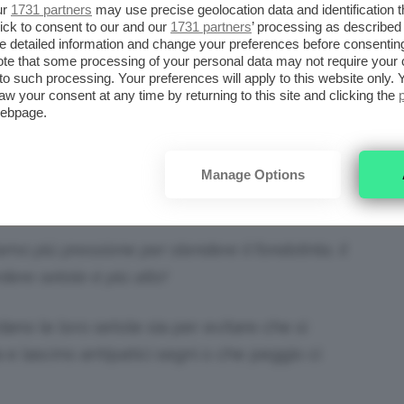
ur
1731 partners
may use precise geolocation data and identification 
ick to consent to our and our
1731 partners
’ processing as described 
NO PELI
detailed information and change your preferences before consenting
te that some processing of your personal data may not require your 
t to such processing. Your preferences will apply to this website only
e setole e a lasciarle sul nostro viso ogni
aw your consent at any time by returning to this site and clicking the
webpage.
la cipria, beh, non è un buon pennello! Ahimé
che con pennelli più costosi e affidabili (a
!) quindi bisogna essere anche un po’
Manage Options
amo più pressione per stendere il fondotinta, il
rdere setole è più alto!
ano le loro setole sia per evitare che si
 e lascino antipatici segni o che peggio ci