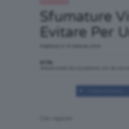
Beauty e bellezza
Sfumature Vis
Evitare Per U
Pubblicato il: 16 Febbraio 2016
di Clio
Articolo scritto da una persona, non da una 
Condividi su Facebook
Ciao ragazze!