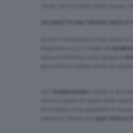
modo che il risultato finale sia più na
SPUGNETTA MAI TROPPO ASCIUTT
Se per il fondotinta amate usare le
bagnarle un po’ in modo da
renderl
all’uso è metterle sotto l’acqua e
str
gocciolino e iniziare quindi ad appli
Con
troppa acqua
il rischio è di and
siano) e quindi di creare delle macch
Al contario, se la spugnetta è tropp
pastosi e faremo una
gran fatica a s