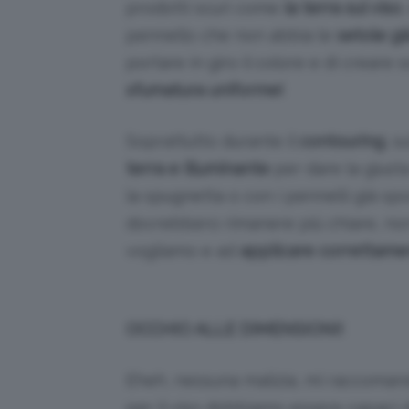
prodotti scuri come
la terra sul viso
pennello che non abbia le
setole gi
portare in giro il colore e di creare 
sfumatura uniforme!
Soprattutto durante il
contouring
, s
terra e illuminante
per dare la giust
la spugnetta o con i pennelli già sp
dovrebbero rimanere più chiare, non 
vogliamo e ad
applicare correttament
OCCHIO ALLE DIMENSIONI!
Eheh, nessuna malizia, mi raccoman
per il viso dobbiamo essere capaci 