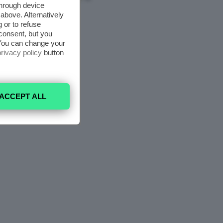
through device
above. Alternatively
 or to refuse
consent, but you
. You can change your
privacy policy
button
ACCEPT ALL