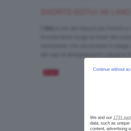
SHORTS ESTIVI IN LINO
Il
lino
è uno dei tessuti più freschi e
Scivola bene lungo le linee del corp
necessario che sia sempre in piega,
dei capi di abbigliamento casual e in
Continue without ac
Salva
We and our
1731 par
data, such as unique 
content, advertising