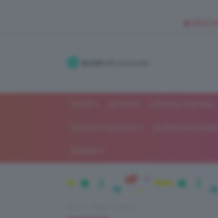
🥥 NEW IN
Accedi
alla community
SHOP
ISCRIVITI
LAVORA CON NOI
MODA E FASHION
ALIMENTAZIONE 
GOSSIP
Home
Moda e fashion