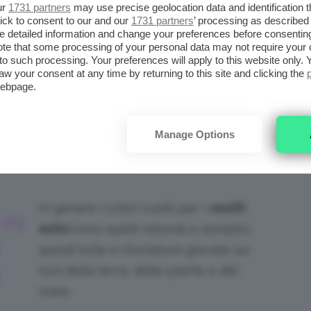
ur
1731 partners
may use precise geolocation data and identification 
ick to consent to our and our
1731 partners
’ processing as described 
detailed information and change your preferences before consenting
te that some processing of your personal data may not require your 
t to such processing. Your preferences will apply to this website only
aw your consent at any time by returning to this site and clicking the
webpage.
Manage Options
rezzo: da 65,81€ a 65,87€ su amazon.it
In genere i colori scelti per i
vestiti
IN
estivi
sono quelli naturali e semplici,
quindi tutte e sfumature giocate sui
toni della terra, delle piante e del
mare.