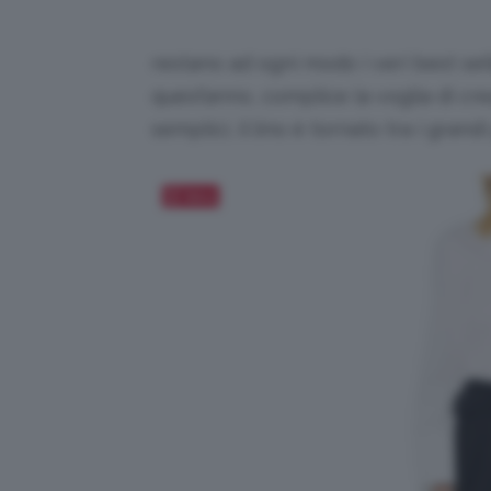
restano ad ogni modo i veri best sel
quest’anno, complice la voglia di cr
semplici, il lino è tornato tra i grandi
Salva