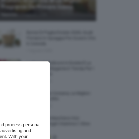
Profumi Al Limone 🍋 Le Migliori
Fragranze Da Provare Subito
-
TeamClio
7 Agosto 2026
Borse Di Paglia Estate 2026, Quali
Portarsi In Spiaggia Per Essere Chic
E Comode
7 Agosto 2026
La French Pedicure In Estate È La
Nail Art Più Elegante E Trendy Per I
Nostri Piedini
7 Agosto 2026
Tinta Labbra Coreana, Le Migliori
Da Provare ORA
7 Agosto 2026
Recensione Maschera Viso
Sephora Idrogel Vitamina C Glow
and process personal
Mask
 advertising and
ent. With your