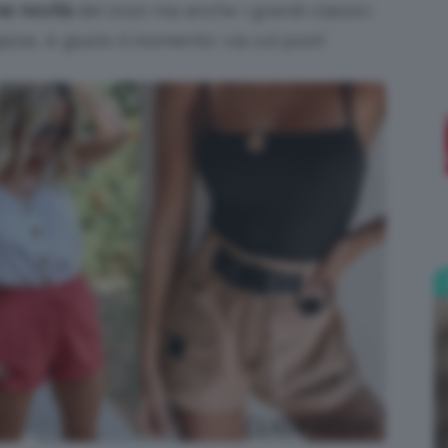
me novità
del 2020 ma anche i grandi classici
azze, è giusto il momento: via col post!
;)