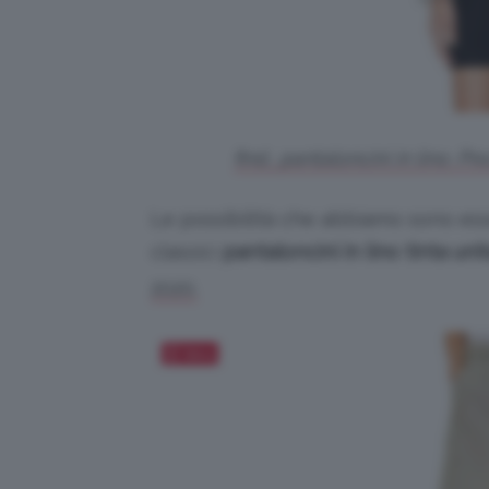
find., pantaloncini in lino. 
Le possibilità che abbiamo sono ess
classici
pantaloncini in lino
tinta uni
2020.
Salva