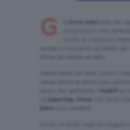
G
li
shorts estivi
sono tra i c
temperature sono particola
Anche se si possono indossa
l’estate è il momento più adatto per s
anche per andare al mare.
Stanno bene con tutto, tacchi o snea
casual. Anche se alcuni sono piuttost
lavoro. Per quest’anno i
modelli
più i
cui
paperbag
,
chinos
, con bordi ondu
jeans
sono i preferiti.
Anche voi avete voglia di sfoggiare