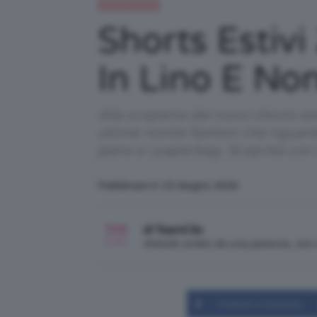
Moda e fashion
Shorts Estivi
In Lino E Non
Alla scoperta dei nuovi shorts es
ultime novità fashion che riguarda
jeans e i paperbag. Scoprite con 
Pubblicato il: 15 Giugno 2020
di TeamClio
Articolo scritto da una persona, no
Condividi su Facebook