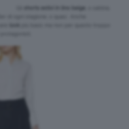
Gli
shorts estivi in lino beige
, o sabbia,
ler di ogni stagione, o quasi. Anche
eare
look
più basic ma non per questo troppo
 protagonisti.