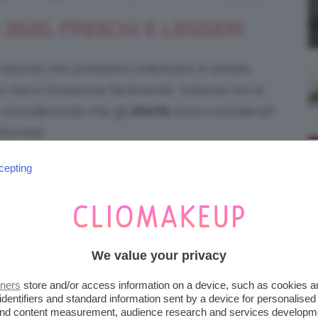
 2020, FRESCHI E LEGGERI
 naturali che possiamo indossare in estate.
o ma si stropiccia facilmente, tuttavia non è
 considerando che gli
shorts
sono considerati
formali.
cepting
We value your privacy
tners
store and/or access information on a device, such as cookies 
identifiers and standard information sent by a device for personalised
 and content measurement, audience research and services developm