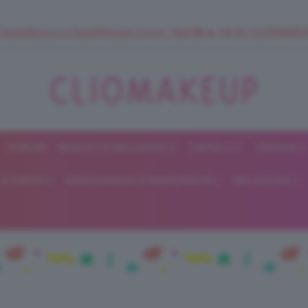
 SuperStrucco e SuperMousse Cocco Tiarè 🌺 ➡️ VAI SU CLIOMAK
FORUM
BEAUTY E BELLEZZA
CAPELLI
UNGHIE
ClioMakeUp
E DIETA
GRAVIDANZA E MATERNITÀ
RELAZIONI
Blog