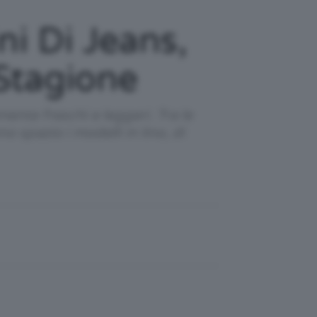
ni Di Jeans,
 Stagione
ente freschi e leggeri. Tra le
o spazio i modelli in lino, di