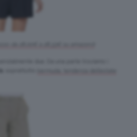
Prezzo: da 28,00€ a 28,33€ su amazon.it
enzialmente due. Da una parte troviamo i
ta
, soprattutto
bermuda, tendenza dell’estate