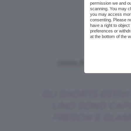
permission we and o
scanning. You may cl
you may access more 
consenting. Please no
have a right to objec
preferences or withdr
at the bottom of the 
Comma, Pantaloncini Donna. P
GLI SHORTS ESTIVI 
LINO SONO CAPI
FRESCHI E GLAM