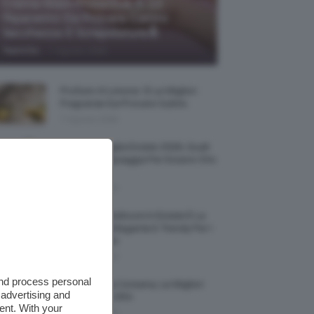
Creme Mani Protettive ✨ 12
Riparatrici Da Provare Contro
Secchezza E Screpolature🔝
-
TeamClio
7 Agosto 2026
Profumi Al Limone 🍋 Le Migliori
Fragranze Da Provare Subito
7 Agosto 2026
Borse Di Paglia Estate 2026, Quali
Portarsi In Spiaggia Per Essere Chic
E Comode
7 Agosto 2026
La French Pedicure In Estate È La
Nail Art Più Elegante E Trendy Per I
Nostri Piedini
7 Agosto 2026
and process personal
Tinta Labbra Coreana, Le Migliori
 advertising and
Da Provare ORA
ent. With your
7 Agosto 2026