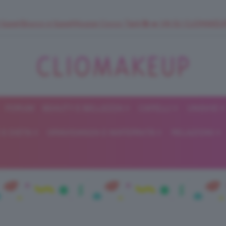
 SuperStrucco e SuperMousse Cocco Tiarè 🌺 ➡️ VAI SU CLIOMAK
FORUM
BEAUTY E BELLEZZA
CAPELLI
UNGHIE
ClioMakeUp
E DIETA
GRAVIDANZA E MATERNITÀ
RELAZIONI
Blog