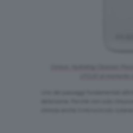
Cerave, Hydrating Cleanser. Prez
LFCLIO al momento de
Uno dei passaggi fondamentali all’i
detersione. Perchè non solo rimuove 
stimola anche il microcircolo cutaneo