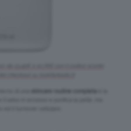
zo: da 13,45€ a 10,76€ con il codice sconto
l checkout su lookfantastic.it
nterno di una
skincare routine completa
è la
il sebo in eccesso e purifica la pelle, ma
 ed il turnover cellulare.