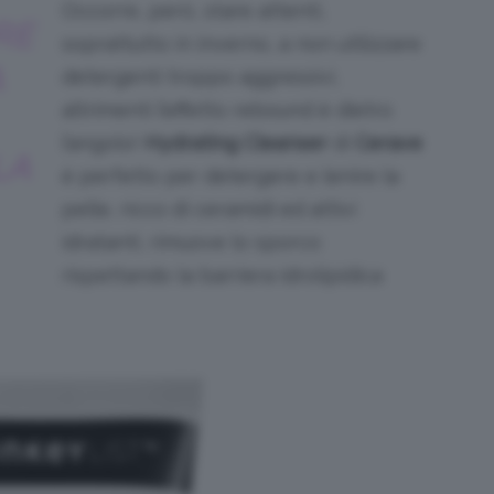
Occorre, però, stare attenti,
RE
soprattutto in inverno, a non utilizzare
A
detergenti troppo aggressivi,
altrimenti l’effetto rebound è dietro
l’angolo!
Hydrating Cleanser
di
Cerave
LA
è perfetto per detergere e lenire la
pelle, ricco di ceramidi ed attivi
idratanti, rimuove lo sporco
rispettando la barriera idrolipidica