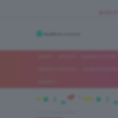
🥥 NEW IN
Accedi
alla community
SHOP
ISCRIVITI
LAVORA CON NOI
MODA E FASHION
ALIMENTAZIONE 
GOSSIP
Home
Beauty e bellezza