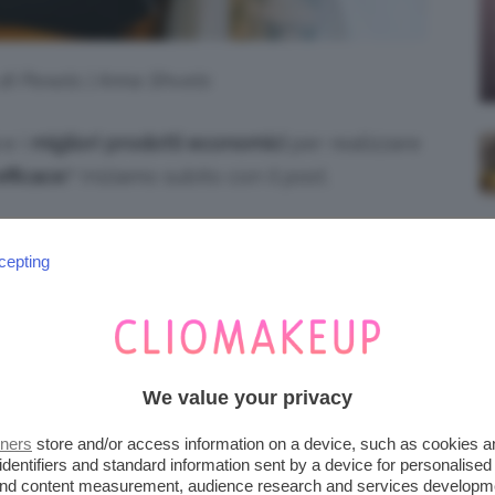
 di Pexels | Anna Shvets
e i
migliori prodotti economici
per realizzare
fficace
? Iniziamo subito con il post.
iena autonomia editoriale. Se acquistate uno di
cepting
 una commissione.
 INCOMINCIAMO DALLA
GLIORI DETERGENTI VISO
We value your privacy
tners
store and/or access information on a device, such as cookies 
identifiers and standard information sent by a device for personalised
 and content measurement, audience research and services developm