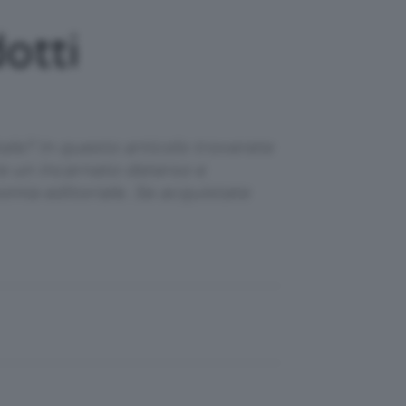
otti
le? In questo articolo troverete
re un incarnato deterso e
nomia editoriale. Se acquistate