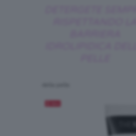
DETERGETE SEMP
RISPETTANDO L
BARRIERA
IDROLIPIDICA DEL
PELLE
della pelle.
Salva