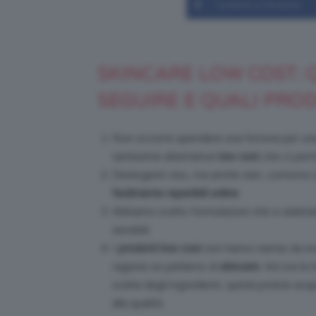
Condividi su Facebook
SKINCARE LOW COST: Q
SEGUIRE E QUALI PROD
Non occorre spendere una fortuna per u
tantissime alternative
low cost
che ci perm
Detergenti viso, ma anche sieri, contorno 
facilmente reperibili online
.
Abbiamo scelto formulazioni che si adattano
sensibili.
I
prodotti low cost
non hanno niente da invi
ragione se parliamo di
skincare
. Ad ora la
scelta degli ingredienti, quindi potete acq
alla qualità.