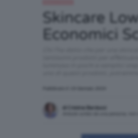
Beauty e bellezza
Skincare Low
Economici Sc
Chi l’ha detto che per una skinc
tantissimi prodotti per effettuar
luminoso in pochi e semplici step
uno di questi prodotti, potremm
Pubblicato il: 19 Gennaio 2024
di Cristina Barducci
Articolo scritto da una persona, no