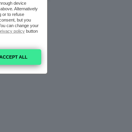
through device
above. Alternatively
 or to refuse
consent, but you
. You can change your
privacy policy
button
ACCEPT ALL