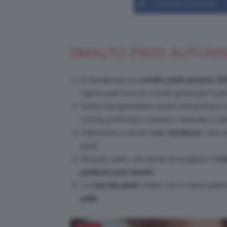
Condividi su Facebook
SMALTO PIEDI AUTUNN
E desiderate uno
smalto piedi autunno 20
capire quali sono le cromie giuste per il pe
Inoltre bisognerebbe anche interpretare il 
cromia profonda e intensa o naturale e del
Dall’umore e anche dalle
tendenze
, oltre 
piedi.
Ricordo, però, che prima di scegliere il
col
pedicure post
estate
.
La
cura dei piedi
, infatti, non è fatta sol
pelle
.