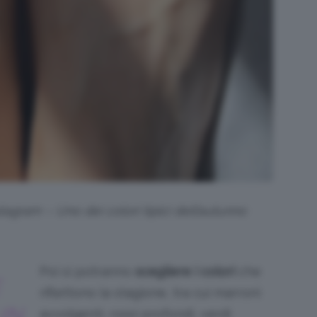
agram – Uno dei colori tipici dell’autunno
Poi si potranno
scegliere i colori
che
E
riflettono la stagione, tra cui marroni
UN
avvolgenti, rossi profondi, verdi