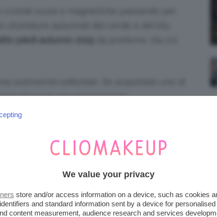
lle cromie scure e magnetiche passando per
re sfumature autunnali del verde e del blu,
alto piedi autunno
2025
da preferire. Via col
piena autonomia editoriale. Se acquistate uno di
emmo ricevere una commissione.
cepting
N LA SCELTA DEGLI SMALTI
ta un piccolo statement di stile. Prendersi
We value your privacy
dratando a fondo e curando possibili
tners
store and/or access information on a device, such as cookies 
) è fondamentale per un ottimo risultato.
i
identifiers and standard information sent by a device for personalised
 and content measurement, audience research and services developm