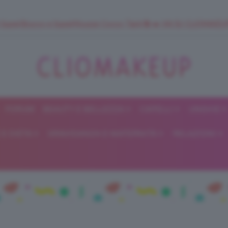
 SuperStrucco e SuperMousse Cocco Tiarè 🌺 ➡️ VAI SU CLIOMAK
FORUM
BEAUTY E BELLEZZA
CAPELLI
UNGHIE
ClioMakeUp
E DIETA
GRAVIDANZA E MATERNITÀ
RELAZIONI
Blog