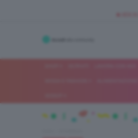
🥥 NEW IN
Accedi
alla community
SHOP
ISCRIVITI
LAVORA CON NOI
MODA E FASHION
ALIMENTAZIONE 
GOSSIP
Home
IN EVIDENZA