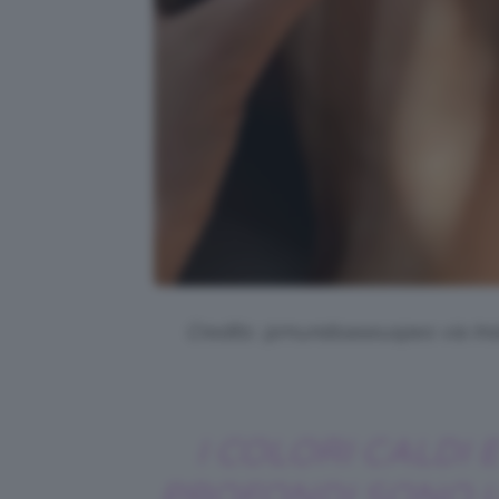
Credits: @mundoaseuspes via Inst
I COLORI CALDI 
PROFONDI SONO 