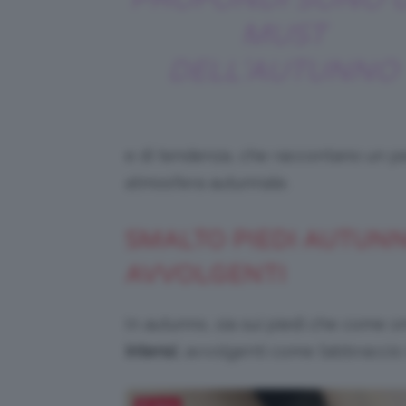
MUST
DELL’AUTUNNO
e di tendenza, che raccontano un pe
atmosfera autunnale.
SMALTO PIEDI AUTUNNO
AVVOLGENTI
In autunno, sia sui piedi che come s
intensi
, avvolgenti come l’abbraccio i