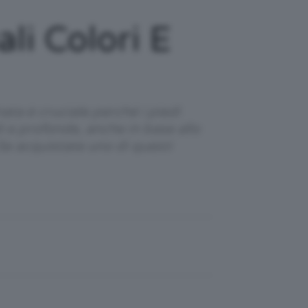
li Colori E
ata è cruciale perché i piedi
i e profonde, anche in base allo
 Se acquistate uno di questi