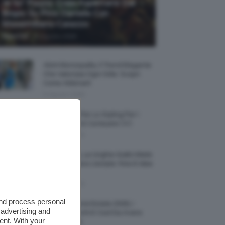
Je So’ Pazzo: Cosa Aspettarsi Dal
Biopic Su Pino Daniele Con
Massimiliano Caiazzo
-
TeamClio
6 Agosto 2026
Abiti Monospalla, Il Trend Elegante
Che Valorizza Ogni Stile: Scopri
Come Abbinarli
6 Agosto 2026
15 Prodotti Per Lo Styling Per I
Capelli Corti E Cortissimi 💇🏻‍♀️
6 Agosto 2026
Honey Nails, Le Unghie Giallo Miele
Che Dominano L’estate: Foto E Idee
Nail Art
6 Agosto 2026
and process personal
Vestiti Lingerie Estate 2026, I
 advertising and
Modelli Freschi E Cool Da Avere
ent. With your
Nell’armadio