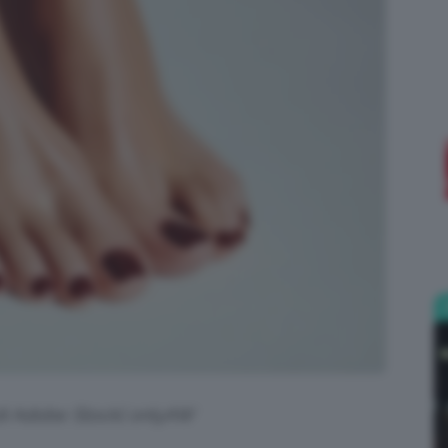
;)
 di Adobe Stock| onlyAW