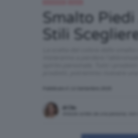
IN EVIDENZA
Unghie
Smalto Piedi
Stili Sceglie
La scelta del colore dello smalto 
inizieranno a perdere l’abbronzat
spirito personale. Tutti i prodott
prodotti, potremmo ricevere un
Pubblicato il: 12 Settembre 2025
di Clio
Articolo scritto da una persona, no