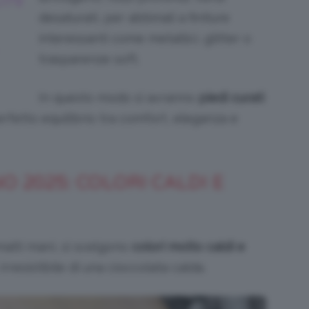
desaturati, per abbinali a finiture
interessanti come metallici, glitter o
trasparenze soft.
In questo modo si avranno
piedi curati
rfetto equilibrio tra comfort, eleganza e
 2025: COLORI CALDI E
malti mani, si scelgono
colori molto caldi e
rresistibile di una cioccolata calda.