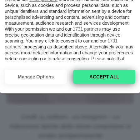
device, such as cookies and process personal data, such as
unique identifiers and standard information sent by a device for
personalised advertising and content, advertising and content
measurement, audience research and services development.
With your permission we and our
1731 partners
may use
precise geolocation data and identification through device
scanning. You may click to consent to our and our
1731
partners
’ processing as described above. Alternatively you may
access more detailed information and change your preferences
before consenting or to refuse consenting. Please note that
some processing of your personal data may not require your
consent, but you have a right to object to such processing. Your
preferences will apply to this website only. You can change
Manage Options
ACCEPT ALL
your preferences or withdraw your consent at any time by
returning to this site and clicking the
privacy policy
button at the
bottom of the webpage.
Credit: @_nailbam_ via Instagram – Le
iridescenze tipiche delle sirene conquistano lo
smalto semipermanente