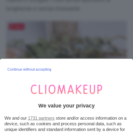
lunghezze e senza stressarle.
Salva
Continue without accepting
We value your privacy
We and our
1731 partners
store and/or access information on a
device, such as cookies and process personal data, such as
unique identifiers and standard information sent by a device for