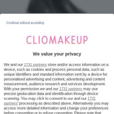
Continue without accepting
Marc O’Polo MOD. Petra 11a, Stivali Chelsea
We value your privacy
Donna. Prezzo: da 124,27€ su amazon.it
We and our
1731 partners
store and/or access information on a
device, such as cookies and process personal data, such as
unique identifiers and standard information sent by a device for
Quindi il piede non subirà lo stress di stare
personalised advertising and content, advertising and content
sospeso su una punta, col tallone che sta ben
measurement, audience research and services development.
With your permission we and our
1731 partners
may use
al di sopra, ma sarà su un unico livello.
precise geolocation data and identification through device
scanning. You may click to consent to our and our
1731
partners
’ processing as described above. Alternatively you may
Molti gli
stivaletti da donna con platform
che
access more detailed information and change your preferences
abitano le nuove collezioni moda, i quali
before consenting or to refuse consenting. Please note that