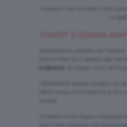
In questo caso la nostra T-shirt vien
un taglio
T-SHIRT E GONNA AMP
Abbinamento perfetto per mettere i
fianchi! Eheh 🙂 In questo caso dov
lunghezza
: né troppo corta, né trop
Ultimamente questo modello sta da
hanno messo in commercio le loro pr
costosi.
Vi sembra forse troppo impegnativ
una T-shirt, semplice no? Ancora una