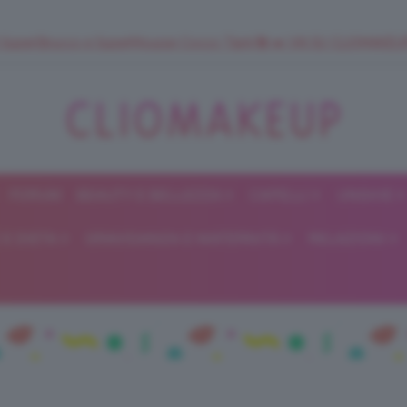
 SuperStrucco e SuperMousse Cocco Tiarè 🌺 ➡️ VAI SU CLIOMAK
FORUM
BEAUTY E BELLEZZA
CAPELLI
UNGHIE
ClioMakeUp
E DIETA
GRAVIDANZA E MATERNITÀ
RELAZIONI
Blog