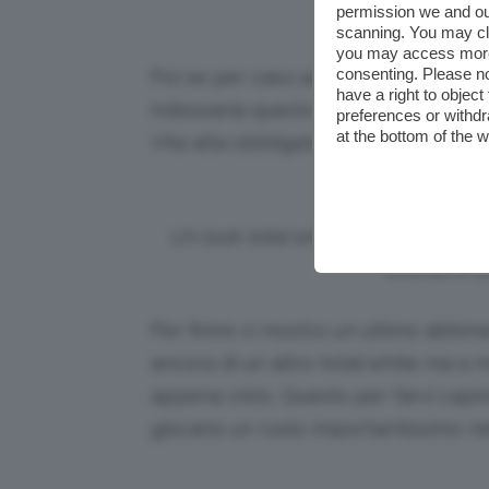
permission we and o
scanning. You may cl
you may access more 
consenting. Please no
Poi se per caso avete comprato una
have a right to objec
indossarla questo outift potrebbe fa
preferences or withdr
at the bottom of the 
Vita alta obbligatoria 😉
Un look total white abbinato a una
evento e un
Per finire vi mostro un ultimo abbina
ancora di un altro total white ma a
appena visto. Questo per farvi capir
giocano un ruolo importantissimo nell