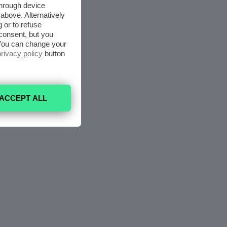
through device
above. Alternatively
 or to refuse
consent, but you
. You can change your
privacy policy
button
ACCEPT ALL