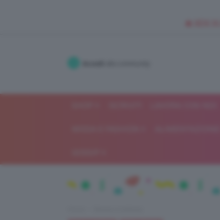
🥥 NEW IN
Accedi
alla community
SHOP
ISCRIVITI
LAVORA CON NOI
MODA E FASHION
ALIMENTAZIONE 
GOSSIP
Home
Beauty e bellezza