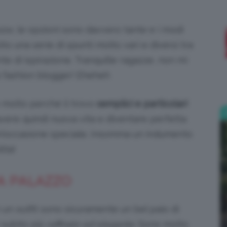
;)
ize
, le opzioni sono davvero tante e i modi
to una serie di spunti molto vari e diversi tra
 di ispirazione. Tranquille ragazze, non mi
 fashion blogger! Eheheh
 molto perché li trovo
semplici e particolari
avere quindi nuova vita e diventare perfetta
er un’occasione speciale. Insomma un indumento
ità!
 A PALAZZO
 un outfit sono sicuramente un bel paio di
 subito più
raffinato ed elegante.
Sono molto