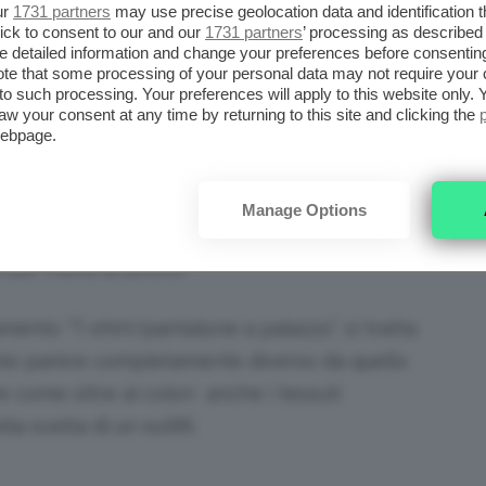
ur
1731 partners
may use precise geolocation data and identification 
al giorno
ick to consent to our and our
1731 partners
’ processing as described 
detailed information and change your preferences before consenting
te that some processing of your personal data may not require your 
 cropped T-shirt e non sapete con cosa
t to such processing. Your preferences will apply to this website only
re al caso vostro!
aw your consent at any time by returning to this site and clicking the
webpage.
Manage Options
 collana vistosa, sicuramente più adatto a un
 po’ meno al lavoro!
mento “T-shirt/pantalone a palazzo”, si tratta
 mio parere completamente diverso da quello
e come oltre ai colori anche i tessuti
a scelta di un outifit.