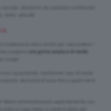
e lasciata all’esterno dei pantaloni conferendo
 “dritto” all’outfit.
IA
n evidenza la vita e anche per nascondere i
rete scegliere
una gonna ampia e di media
po lunga!
vvero spopolando, moltissime case di moda
oposte, dai brand di lusso fino a quelli meno
a? Basta sdrammatizzarla sapientemente con
 volta un capo basic ci viene in aiuto per