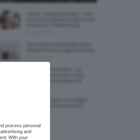
Allerta “Underboob Sweat”: Come
Prevenire Irritazioni E Sudore Sotto
Il Seno Con I Prodotti Giusti
8 Agosto 2026
Borse All’uncinetto Estate 2026, I
Modelli Freschi E Leggeri Da Avere
8 Agosto 2026
Creme Mani Protettive ✨ 12
Riparatrici Da Provare Contro
Secchezza E Screpolature🔝
7 Agosto 2026
Profumi Al Limone 🍋 Le Migliori
Fragranze Da Provare Subito
7 Agosto 2026
and process personal
 advertising and
ent. With your