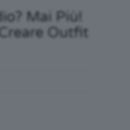
io? Mai Più!
Creare Outfit