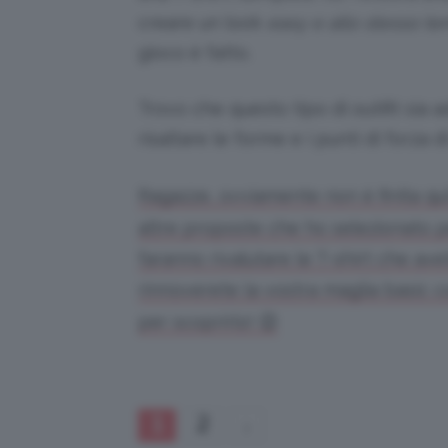
creare un look
easy e allo stesso te
gioco è fatto.
Trovo che questo tipo di outifit sia ad
risaltare le forme e i punti di forza
Ragazze, ovviamente non è finita qui
altre proposte che ho selezionato p
faranno rivalutare le T-shirt che av
rinnoverete la vostra maglia basic 
per scoprirlo! 😉
1
2