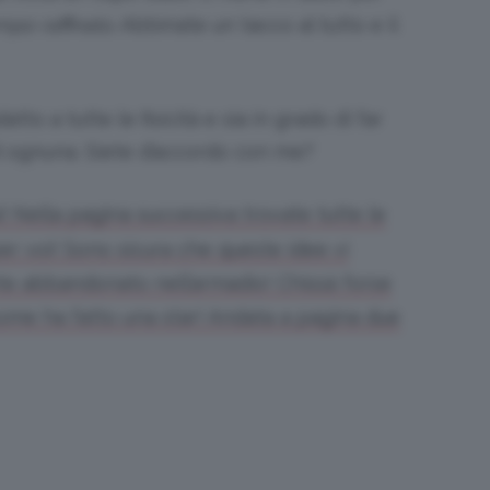
mpo raffinato
. Abbinate un tacco al tutto e il
atto a tutte le fisicità e sia in grado di far
 di ognuna. Siete d’accordo con me?
! Nella pagina successiva trovate tutte le
er voi! Sono sicura che queste idee vi
ete abbandonato nell’armadio! Chissà forse
come ha fatto una star! Andata a pagina due