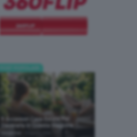
POST POPOLARI
5 Accessori Casa Estate Per
Decorarla In Questa Stagione
-
Giorgia Asti
8 Agosto 2026