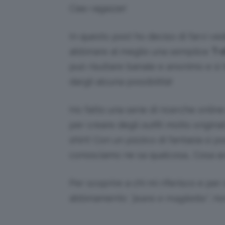
Ciao ragazze!
In questo post ho deciso di farvi veder
abbinare al meglio una semplice
T-s
può risultare banale e anonimo e si
dargli alcuna possibilità!
Ho fatto una serie di ricerche online
per creare degli outfit molto origina
shirt! Con un pizzico di fantasia si 
conosciamo ne sa qualcosa… Cosa av
Per scoprire a chi mi riferisco e per 
abbinamento
“jeans e maglietta”
, no