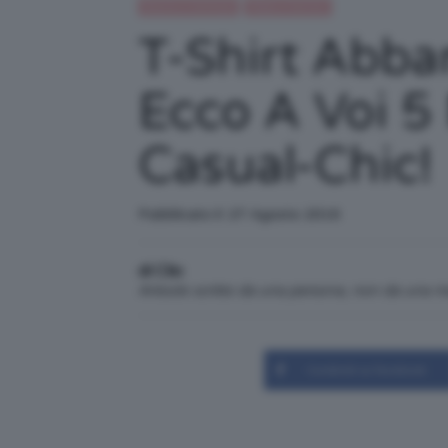
Beauty e bellezza
Moda e fashion
T-Shirt Abba
Ecco A Voi 5 
Casual-Chic!
Pubblicato il: 27 Agosto 2016
di Clio
Articolo scritto da una persona, non da una 
Condividi su Facebook