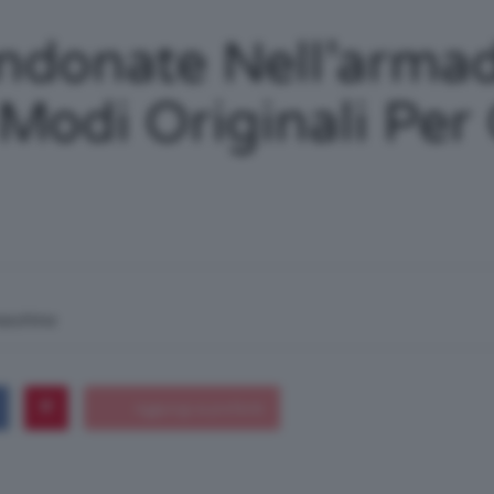
/
ndonate Nell’armad
Modi Originali Per 
Tutto
su
macchina
Trucco,