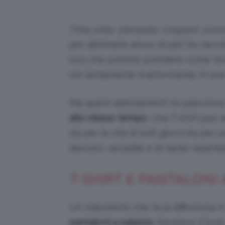
Tinta unita, stampata, cropped, overs
per abbinarle ancor di più! Ho raccol
loro che potrete prendere come fonte
sto lentamente trasformando in una
Ma questi abbinamenti mi piacciono
allo stesso tempo
. Una T-shirt può 
sia per la vita di tutti giorni sia p
davvero versatile e di facile reperibil
T-SHIRT E PANTALONI
Un indumento che fa la differenza in
pantaloni a palazzo
. Rendono il look