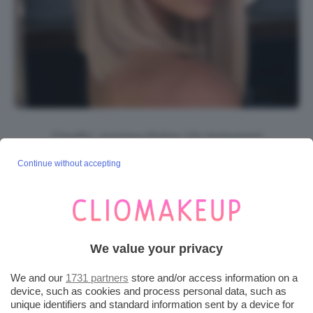
Credits: @romeufelipe Via Instagram
Continue without accepting
CON LA FRANGIA O CON IL
CIUFFO, PER UN HAIRSTYLE
INTRIGANTE E DI TENDENZA
We value your privacy
I
tagli capelli medi 2022 con la frangia
o
con il
We and our
1731 partners
store and/or access information on a
device, such as cookies and process personal data, such as
ciuffo
saranno un
must
. Basti pensare ai
tagli
unique identifiers and standard information sent by a device for