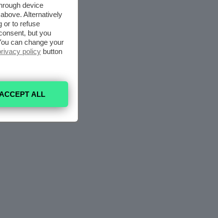
through device
above. Alternatively
 or to refuse
consent, but you
. You can change your
privacy policy
button
ACCEPT ALL