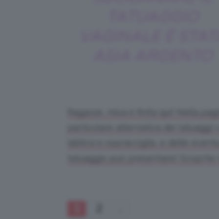
TATUAGGIO
VAGINALE È STAT
ASIA ARGENTO
Ragazze, mica è finita qui! Nella pa
particolare alternativa dei tatuaggi v
labbra e sopracciglia, e delle eventu
tatuaggio può presentare! Scoprite t
1
2