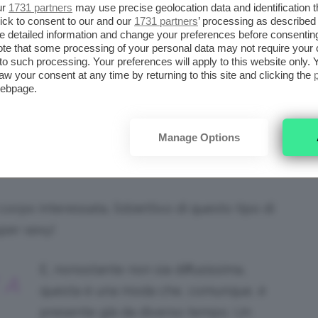
ur
1731 partners
may use precise geolocation data and identification 
O
ick to consent to our and our
1731 partners
’ processing as described 
detailed information and change your preferences before consenting
te that some processing of your personal data may not require your 
endenzialmente da due categorie di persone
t to such processing. Your preferences will apply to this website only
aw your consent at any time by returning to this site and clicking the
ell’inchiostro sulla
pelle.
Da una parte,
webpage.
 a questo tipo di decorazioni che vogliono
ottolineiamo,
qualunque
) parte del
corpo
Manage Options
he desiderano un
tatuaggio
da far vedere a
corpo interessata, l’obiettivo di questo tipo di
uper sexy!
E, nonostante non sia diffusissima,
 A
questa è una moda che, comunque, è
presente già da diverso tempo. Un