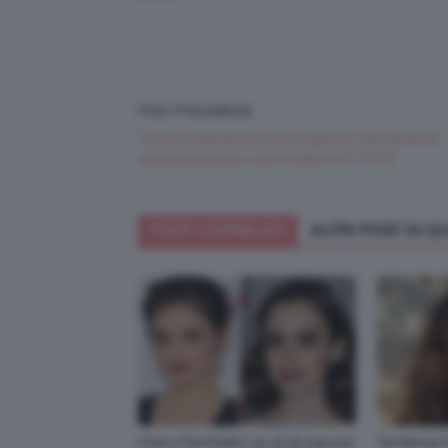
Post Precedente
Trucco resistente tutto il giorno che diventa
ancora più bello con il caldo in 5 TIPS!
POST CORRELATI
ALTRI POST DI 
Cherry Red Make-Up 🍒 gli step per
Tendenza t