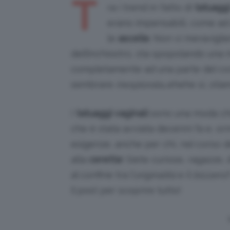
T
ra i trend in fatto di
tatuagg
erano impensabili, come a
le
ascelle
. Non vi meravigli
dell’inchiostro, sta spopolando una 
completamente ad una parte del cor
sembrare
inesplorata
…ehehe sì, stia
I
tatuaggi vaginali
sono una moda che
che è stata avviata decenni fa e, orm
esigenze, anche per chi, nel corso de
alla
ceretta
! Siete curiose, ragazze,
al confine tra l’
originalità
e il
bizzarro
il post per scoprire tutto!