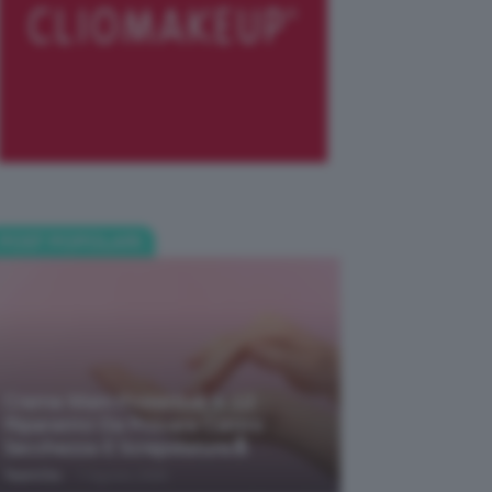
POST POPOLARI
Creme Mani Protettive ✨ 12
Riparatrici Da Provare Contro
Secchezza E Screpolature🔝
-
TeamClio
7 Agosto 2026