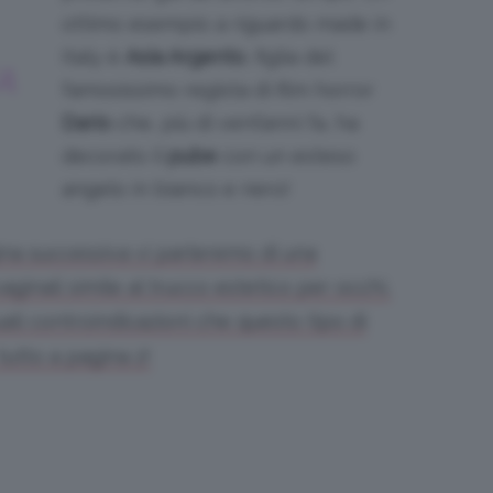
ottimo esempio a riguardo made in
Italy è
Asia Argento
, figlia del
A
famosissimo regista di film horror
Dario
che, più di vent’anni fa, ha
decorato il
pube
con un esteso
angelo in bianco e nero!
gina successiva vi parleremo di una
aginali simile al trucco estetico per occhi,
ali controindicazioni che questo tipo di
utto a pagina 2!