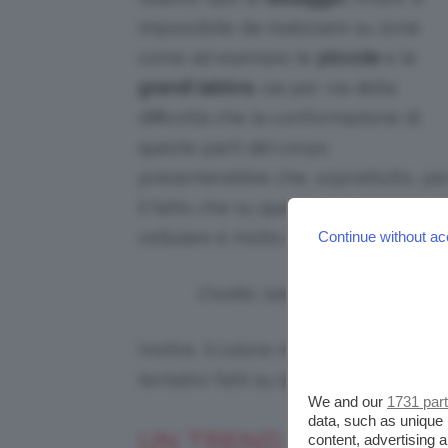
impossibile da realizzare su zone
come ad esempio le
piccole
e le
grandi labbra
, sia per via della
difficoltà che la conformazione di
queste parti del corpo
presenterebbe che, soprattutto, pe
il fatto che su queste zone il ricamb
cellulare è molto elevato.
Continue without ac
Credits: tatuaggisulweb.it
Inoltre, il colore non riuscirebbe mai
tentativi fatti su questo fronte non
We and our
1731 par
data, such as unique 
UN TREND PER CHI AM
content, advertising