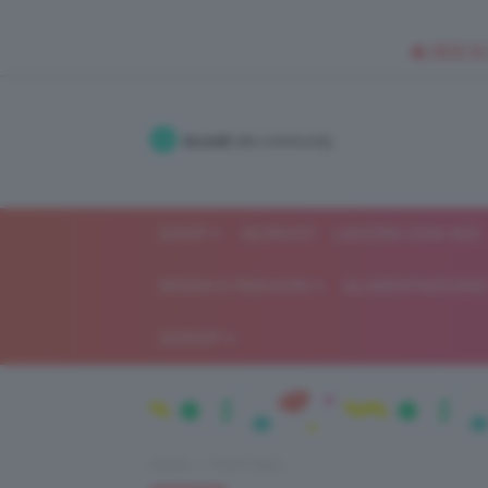
🥥 NEW IN
Accedi
alla community
SHOP
ISCRIVITI
LAVORA CON NOI
MODA E FASHION
ALIMENTAZIONE 
GOSSIP
Home
Trend Topic