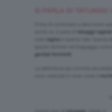
SI PARLA DI TATUAGGI 
Prima di cominciare a descrivere qu
anche se si parla di
tatuaggi vaginali
sulla
vagina
in quanto tale. Questa def
questo termine nel linguaggio comun
genitali femminili
.
La definizione più corretta dovreb
sono realizzati in zone come il
monte
V
Questo tipo di
tatuaggio
, infatti, è