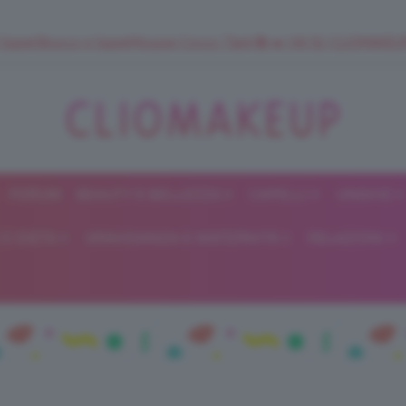
 SuperStrucco e SuperMousse Cocco Tiarè 🌺 ➡️ VAI SU CLIOMAK
FORUM
BEAUTY E BELLEZZA
CAPELLI
UNGHIE
ClioMakeUp
E DIETA
GRAVIDANZA E MATERNITÀ
RELAZIONI
Blog