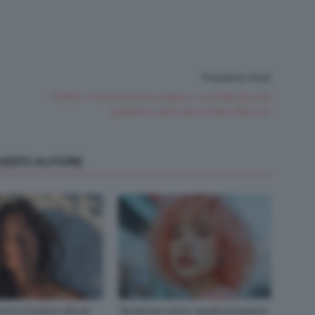
Prossimo Post
TOMS: il mio brand di scarpe e occhiali da sole
preferito nato da un’idea BELLA!
QUESTO AUTORE
rucco Sunburn Blush,
Tendenze colore capelli primavera