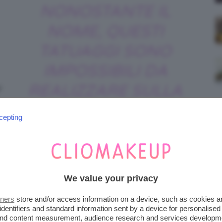
NONOSTANTE IL
NOME, QUESTI
TATUAGGI SONO
IMPOSSIBILI DA
REALIZZARE SULLA
r
io
VAGINA
cepting
 ad aderirvi bene, ragion per cui i pochi
We value your privacy
 hanno
mai
avuto un esito felice!
tners
store and/or access information on a device, such as cookies 
identifiers and standard information sent by a device for personalised
A SFOGGIARE O
 and content measurement, audience research and services developm