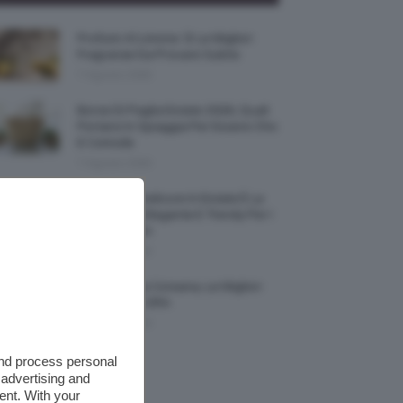
Profumi Al Limone 🍋 Le Migliori
Fragranze Da Provare Subito
7 Agosto 2026
Borse Di Paglia Estate 2026, Quali
Portarsi In Spiaggia Per Essere Chic
E Comode
7 Agosto 2026
La French Pedicure In Estate È La
Nail Art Più Elegante E Trendy Per I
Nostri Piedini
7 Agosto 2026
Tinta Labbra Coreana, Le Migliori
Da Provare ORA
7 Agosto 2026
and process personal
 advertising and
ent. With your