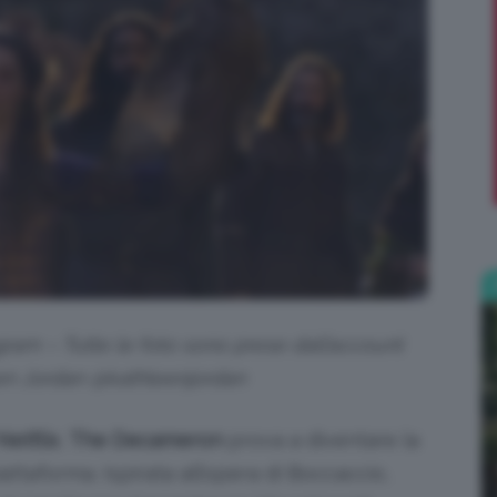
;)
gram – Tutte le foto sono prese dall’account
leen Jordan @kathleenjordan
Netflix
,
The Decameron
prova a diventare la
iattaforma. Ispirata all’opera di Boccaccio,