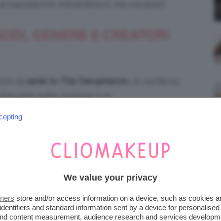
al capolavoro trecentesco. Via col post!
ODI, GENERE E CREATORI
nno la
serie tv The Decameron
, in uscita su
asciate tutte insieme il 25.
cepting
We value your privacy
tners
store and/or access information on a device, such as cookies 
identifiers and standard information sent by a device for personalised
 and content measurement, audience research and services developm