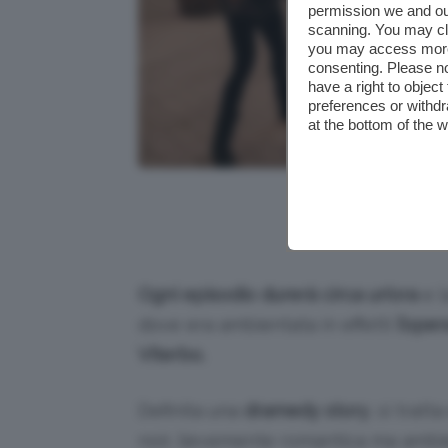
permission we and o
scanning. You may cl
you may access more 
consenting. Please no
have a right to objec
preferences or withdr
at the bottom of the 
Alcuni attori
Ogni episodio durerà circa un’ora
e l
dove era ambientata in effetti
l’oper
Viterbo.
Definita una
dramedy story
, si trat
noir, lievemente romantica ma ambi