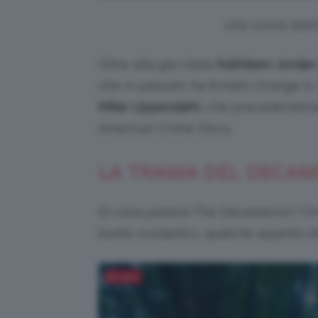
Una scena dell’o
Oltre alla già citata
Kathleen Jordan
che in passato ha firmato Orange is 
Mike Uppendahl
, che precedenteme
American Crime Story.
LA TRAMA DEL DECA
Di cosa parlerà The Decameron? Chi 
livello scolastico, qualche aspetto d
Salva