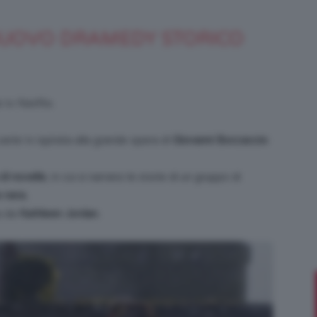
NUOVO DRAMEDY STORICO
Bellezza
e tv Netflix.
serie tv ispirata alla grande opera di
Giovanni Boccaccio
:
e
di novelle
, in cui si narrano le storie di un gruppo di
 nera.
a da
Kathleen Jordan.
Makeup