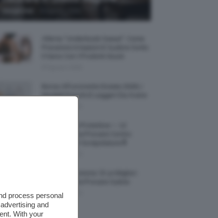
-
Giorgia Asti
8 Agosto 2026
Allerta “Underboob Sweat”: Come
Prevenire Irritazioni E Sudore Sotto
Il Seno Con I Prodotti Giusti
8 Agosto 2026
Borse All’uncinetto Estate 2026, I
Modelli Freschi E Leggeri Da Avere
8 Agosto 2026
Creme Mani Protettive ✨ 12
Riparatrici Da Provare Contro
Secchezza E Screpolature🔝
7 Agosto 2026
Profumi Al Limone 🍋 Le Migliori
Fragranze Da Provare Subito
7 Agosto 2026
and process personal
 advertising and
ent. With your