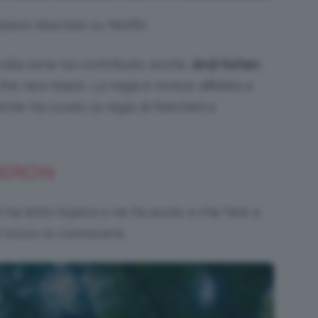
pera rilasciata su Netflix
alla serie ha contribuito anche
Jenji Kohan
,
the new black. La regia è invece affidata a
nte ha curato la regia di Ratched e
MERON
ha letto l’opera o ne ha avuto a che fare a
i sicuro lo conoscerà.