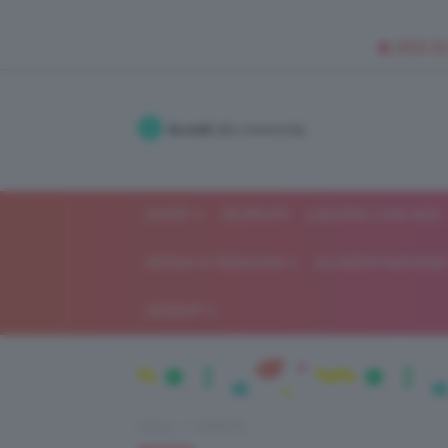
🥥 NEW IN
Accedi
alla community
SHOP
ISCRIVITI
LAVORA CON NOI
MODA E FASHION
ALIMENTAZIONE 
GOSSIP
Home
Celebrità