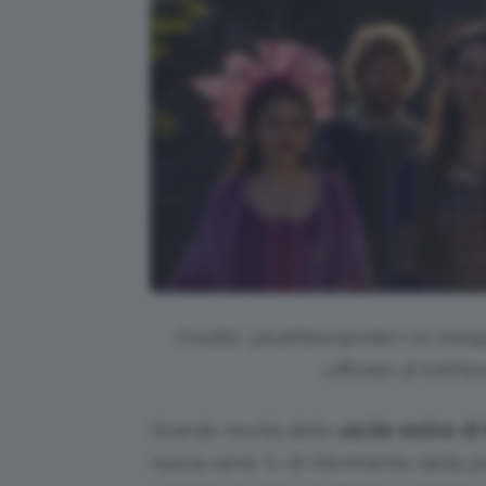
Credits: @kathleenjordan via Insta
ufficiale di Kath
Grande novità delle
uscite estive di 
nuova serie tv di riferimento della p