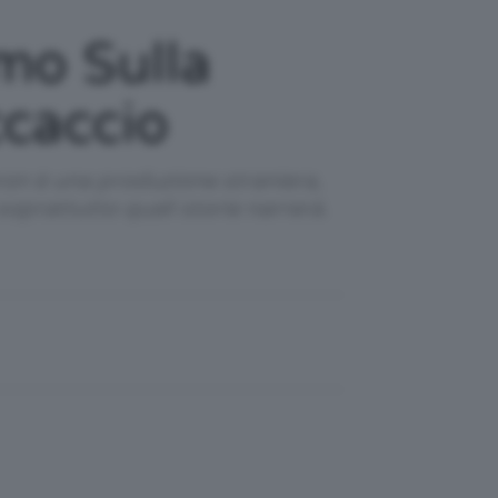
mo Sulla
ccaccio
ron è una produzione straniera,
soprattutto quali storie narrerà.