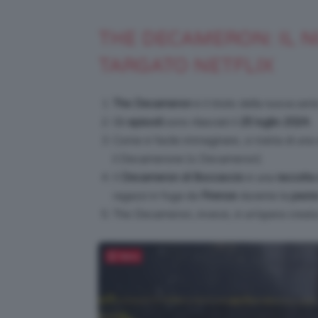
THE DECAMERON: IL 
TARGATO NETFLIX
The
Decameron
è il titolo della nuova seri
Gli
episodi
sono rilasciati il
25 luglio 2024.
Come è facile immaginare, si tratta di una 
il Decamerone (o Decameron).
Il
Decameron di Boccaccio
è una
raccolta 
ragazzi in fuga da
Firenze
durante la
peste
The Decameron, invece, è un’opera creat
Salva