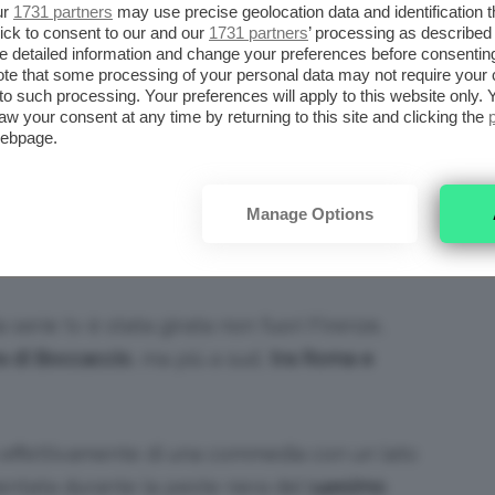
ur
1731 partners
may use precise geolocation data and identification 
ick to consent to our and our
1731 partners
’ processing as described 
detailed information and change your preferences before consenting
te that some processing of your personal data may not require your 
t to such processing. Your preferences will apply to this website only
aw your consent at any time by returning to this site and clicking the
webpage.
Manage Options
 del cast The Decameron
a serie tv è stata girata non fuori Firenze,
a di Boccaccio
, ma più a sud,
tra Roma e
ta effettivamente di una commedia con un lato
entata durante la peste nera del
14esimo