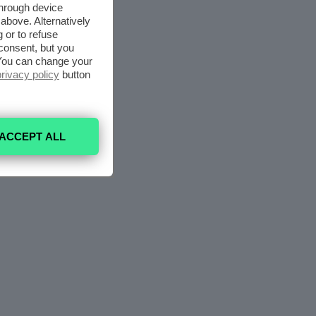
through device
above. Alternatively
 or to refuse
consent, but you
. You can change your
privacy policy
button
ACCEPT ALL