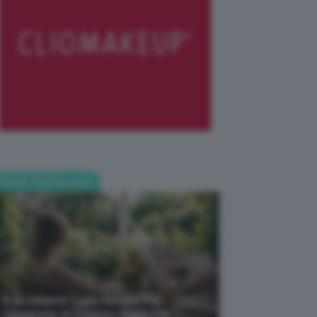
POST POPOLARI
5 Accessori Casa Estate Per
Decorarla In Questa Stagione