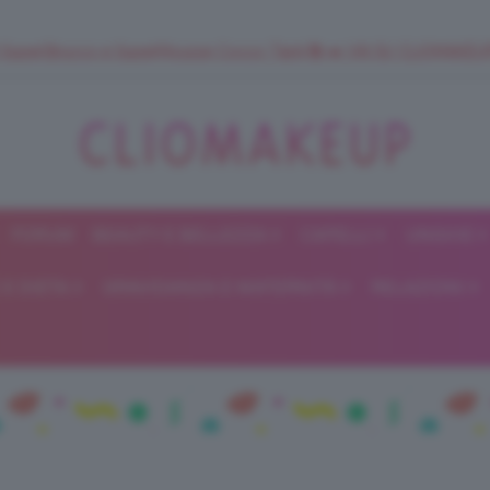
 SuperStrucco e SuperMousse Cocco Tiarè 🌺 ➡️ VAI SU CLIOMAK
FORUM
BEAUTY E BELLEZZA
CAPELLI
UNGHIE
ClioMakeUp
E DIETA
GRAVIDANZA E MATERNITÀ
RELAZIONI
Blog