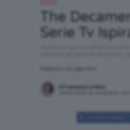
Celebrità
The Decamer
Serie Tv Ispi
Anche se ispirata all’opera di Gi
sebbene gli episodi siano stati re
Pubblicato il: 25 Luglio 2024
di Francesca La Rana
Articolo scritto da una persona, no
Condividi su Facebook