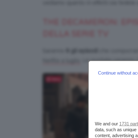
vediamo quanto in effetti sia fedele 
THE DECAMERON: EPIS
DELLA SERIE TV
Saranno
8 gli episodi
che comporra
Le puntate saranno ril
Netflix a luglio.
Continue without ac
Salva
We and our
1731 par
data, such as unique 
content, advertising