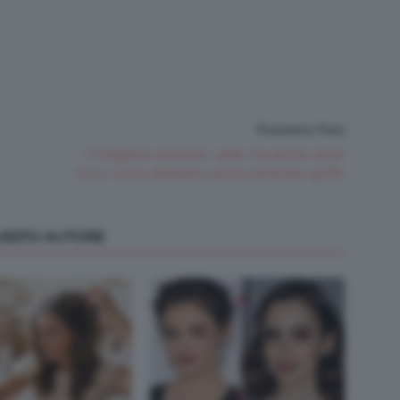
Prossimo Post
Il maglione oversize: caldo ma anche sexy!
Ecco come abbinarlo senza sembrare goffe
QUESTO AUTORE