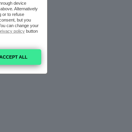
through device
above. Alternatively
 or to refuse
consent, but you
. You can change your
privacy policy
button
ACCEPT ALL