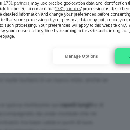
ur
1731 partners
may use precise geolocation data and identification 
i sono, infatti, un
aumento dell’energia e della
ick to consent to our and our
1731 partners
’ processing as described 
 pietra sia d’aiuto nel superare i momenti di
detailed information and change your preferences before consenting
te that some processing of your personal data may not require your 
dere maggiore consapevolezza di sé e
t to such processing. Your preferences will apply to this website only
 infatti, nell’ambito della
cristalloterapia,
che
aw your consent at any time by returning to this site and clicking the
webpage.
er gli
occhi
!).
 allthingshair.com
Manage Options
ne è molto quotata anche da parte di chi
e vuole buttarsi in un nuovo inizio, anche se
a e spicca moltissimo sui
capelli lunghi
e di
 accompagnato da
onde morbide
che ne
ntrasto tra base calda e punti di luce,