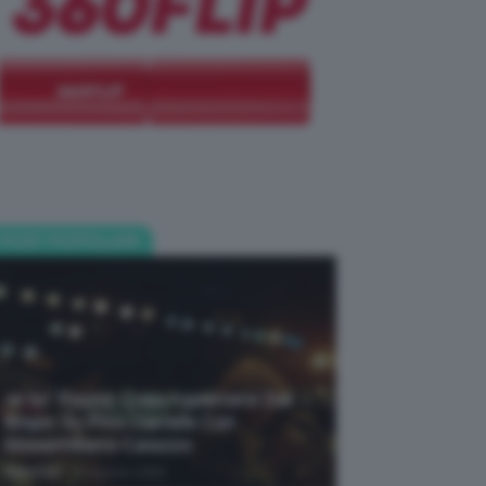
POST POPOLARI
Je So’ Pazzo: Cosa Aspettarsi Dal
Biopic Su Pino Daniele Con
Massimiliano Caiazzo
-
TeamClio
6 Agosto 2026