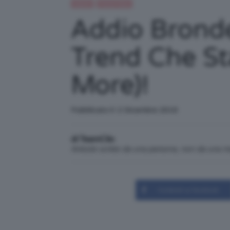
Capelli
Trend Topic
Addio Bronde:
Trend Che St
More)!
Pubblicato il: 2 Dicembre 2016
di TeamClio
Articolo scritto da una persona, non da una 
Condividi su Facebook