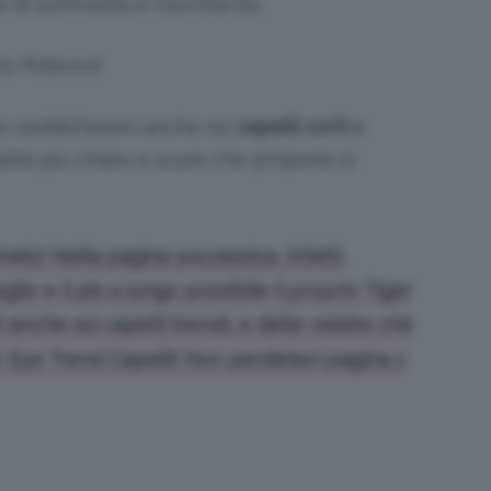
e di luminosità e movimento.
ia Pinterest
re soddisfazioni anche sui
capelli corti
e
nalità più chiare e scure che propone si
to! Nella pagina successiva, infatti,
o e il più a lungo possibile il proprio Tiger
i anche sui capelli biondi, e delle celebs che
er Eye Trend Capelli! Non perdetevi pagina 2