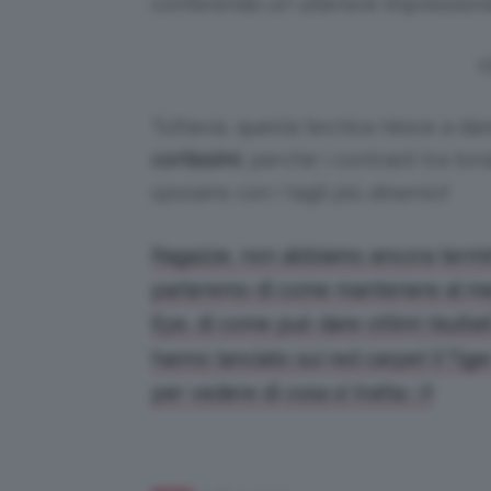
conferendo un’ ulteriore impression
V
Tuttavia, questa tecnica riesce a da
cortissimi
, perché i contrasti tra to
sposano con i tagli più
dinamici
!
Ragazze, non abbiamo ancora termina
parleremo di come mantenere al megli
Eye, di come può dare ottimi risultat
hanno lanciato sui red carpet il Tig
per vedere di cosa si tratta ;-)!