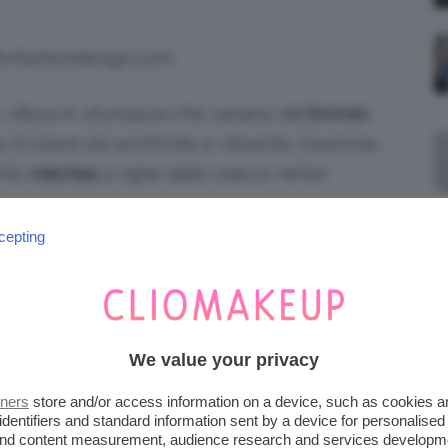
lforfashiondesign.com
,
riflessi
e
sfumature
che variano dal
bronzo
o il colore più profondo e vibrante: insomma,
etto
mèches
a righe dallo stacco netto!
sime per questo Tiger Eye!
cepting
colorista e hair stylist
Corey Tuttle
, che
nta di diamante del settore beauty di
New
interviste che il
Tiger Eye
è un trend che
We value your privacy
apelli
, ma anche alle proprietà della pietra di
tners
store and/or access information on a device, such as cookies 
identifiers and standard information sent by a device for personalised
 and content measurement, audience research and services developm