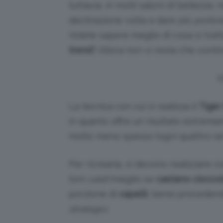
tuttavia, in molti saloni di bellezza
declinazione volta a dare più
profond
Volete sapere meglio di cosa si trat
trend
? Allora non vi resta che contin
V
La tecnica con cui si realizza il
Tiger
in quanto offre un risultato estrema
molto meno spesso (ogni quattro-sei
Per ricrearla, si devono realizzare co
toni
caldi
(meglio se
castano ciocco
porzione di
capelli
, bensì procedend
strategici.