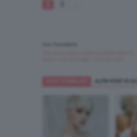
1
2
Post Precedente
Star con lo stesso vestito e risultati MOLTO
diversi: a chi sta meglio ;-) ma non solo!
POST CORRELATI
ALTRI POST DI 