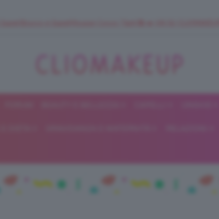
 SuperStrucco e SuperMousse Cocco Tiarè 🌺 ➡️ VAI SU CLIOMAK
FORUM
BEAUTY E BELLEZZA
CAPELLI
UNGHIE
ClioMakeUp
E DIETA
GRAVIDANZA E MATERNITÀ
RELAZIONI
Blog