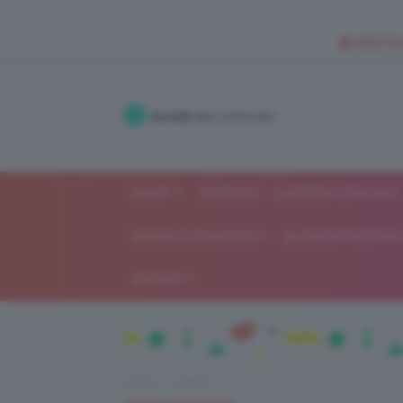
🥥 NEW IN
Accedi
alla community
SHOP
ISCRIVITI
LAVORA CON NOI
MODA E FASHION
ALIMENTAZIONE 
GOSSIP
Home
Capelli