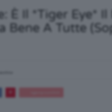
/
 È Il *Tiger Eye* I
a Bene A Tutte (sop
Tutto
su
macchina
Trucco,