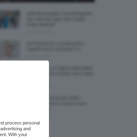
Abiti Monospalla, Il Trend Elegante
Che Valorizza Ogni Stile: Scopri
Come Abbinarli
6 Agosto 2026
15 Prodotti Per Lo Styling Per I
Capelli Corti E Cortissimi 💇🏻‍♀️
6 Agosto 2026
Honey Nails, Le Unghie Giallo Miele
Che Dominano L’estate: Foto E Idee
Nail Art
6 Agosto 2026
Vestiti Lingerie Estate 2026, I
Modelli Freschi E Cool Da Avere
Nell’armadio
6 Agosto 2026
and process personal
 advertising and
ent. With your