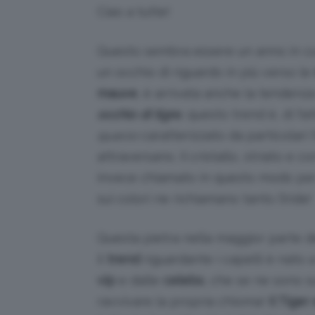
Ciao a tutte!
Questo sembra essere un anno in cui
un occhio di riguardo in più verso le
mauve
, è arrivata anche la tendenz
occhio di tigre
, questo trend è, di fa
quarzo
caratterizzato da particolari 
attraversano. Il cristallo, striato e 
invece chiamato in questo modo per
sui colori ne richiamano tanto l’iride!
Questa pietra nella maggior parte d
il
trend
riguardante i capelli è nato 
vip
e dalle
celebs
, che se ne sono s
ravvivare la propria chioma!
Il Tiger