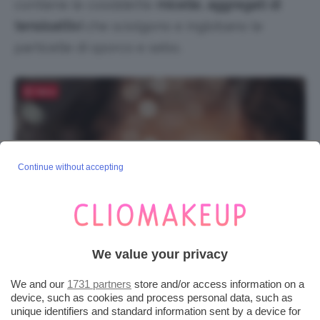
contiene le cosiddette
micelle, aggregati di
tensioattivi
che sciolgono e inglobano le
particelle di sporco e sebo.
Salva
Continue without accepting
We value your privacy
We and our
1731 partners
store and/or access information on a
device, such as cookies and process personal data, such as
unique identifiers and standard information sent by a device for