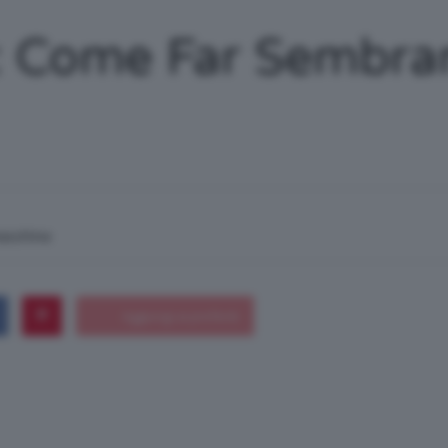
/
s: Come Far Sembrar
Tutto
macchina
su
Trucco,