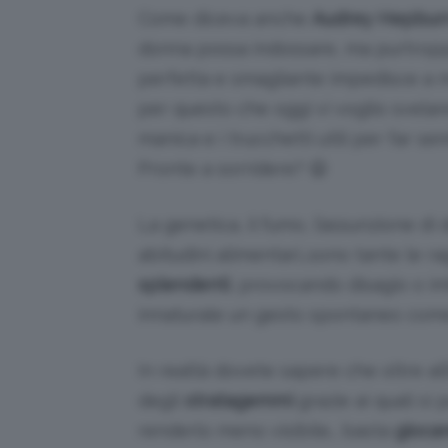
Come diceva anche
Audrey Hepbur
donna possa indossare, ma purtroppo
perfetta e smagliante impedisce a m
per questo che oggi vi voglio svelare
manica e i trucchetti utili per far se
Pronte a sorridere? 😛
La genetica, il fumo, l’assunzione di
abitudini alimentari…sono tante le r
splendenti
, provocando disagio o 
innaturale un gesto spontaneo come 
In realtà dovete sapere che oltre al
degli
stratagemmi
grazie ai quali s
renderlo meno visibile… basta
giocar