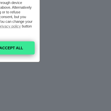
through device
above. Alternatively
 or to refuse
consent, but you
. You can change your
privacy policy
button
ACCEPT ALL