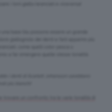
are i toni giallo/aranciati e viceversa!
con una base blu possono essere un grande
lore giallognolo dei denti e farli apparire più
aranciati, come quelli color pesca o
no a far emergere quelle stesse tonalità
do i denti di Scarlett Johansson sarebbero
ati più bianchi!
 trovare un confronto tra le varie tonalità di