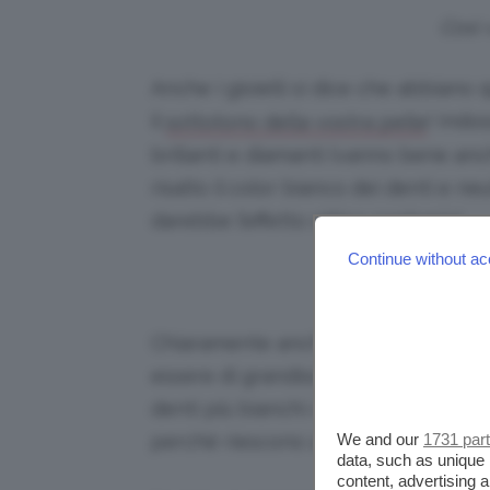
Così 
Anche i gioielli si dice che abbiano 
il
! Indo
sottotono della vostra pelle
brillanti e diamanti (vanno bene anch
risalto il color bianco dei denti e neu
darebbe l’effetto ottico contrario!
Continue without ac
Chiaramente anche il makeup e, in p
essere di grandissimo aiuto! Innanz
denti più bianchi vanno
preferite le
We and our
1731 par
perchè riescono a dare una brillante
data, such as unique 
content, advertising