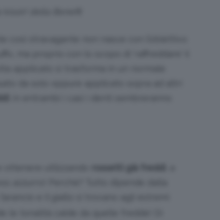
a kissin’ della Benefit
 così stravagante non nasce con l’obiettivo
ffo, ma proprio con lo scopo di ‘raffreddare’ il
olta applicato si trasforma in un normale
ato da solo oppure applicato sopra ad altri
di
: in entrambi i casi
i denti sembreranno
e ottenere utilizzando
rossetti già freddi
, a
oss azzurro! Perchè? Tutto dipende dalla
e l’arancio e il giallo si trovano agli estremi
e le tonalità calde da quelle fredde! Di