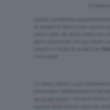
Il Californi
Questo lucidalabbra apparentemente
di rendere le labbra color azzurro pu
colore caldo dei denti! Infatti una v
gloss trasparente che può essere us
rossetti, in modo da renderli più
fred
meno gialli!
Lo stesso effetto si può chiarament
prescindere dall’applicazione del gl
: i vari punti di blu 
teoria del colore
opposti della famosa ruota che divid