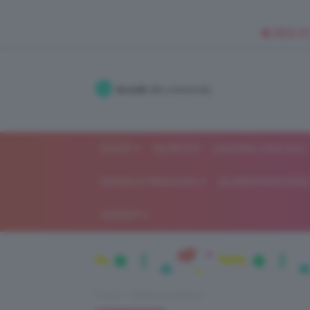
🥥 NEW IN
Accedi
alla community
SHOP
ISCRIVITI
LAVORA CON NOI
MODA E FASHION
ALIMENTAZIONE 
GOSSIP
Home
Beauty e bellezza