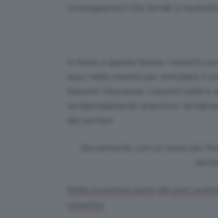
conseguenza il blu tende a neutralizz
In base a questa teoria i rossetti 
asso nella manica per annullare il co
bianchi! Viceversa i rossetti caldi e 
tendenzialmente arancioni, tenderan
dal sorriso!
Sicuramente con un rosso più fred
sembr
Nella prossima parte del post potete
rossetto!