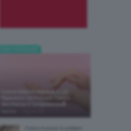
POST POPOLARI
Creme Mani Protettive ✨ 12
Riparatrici Da Provare Contro
Secchezza E Screpolature🔝
-
TeamClio
7 Agosto 2026
Profumi Al Limone 🍋 Le Migliori