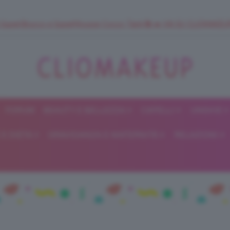
 SuperStrucco e SuperMousse Cocco Tiarè 🌺 ➡️ VAI SU CLIOMAK
FORUM
BEAUTY E BELLEZZA
CAPELLI
UNGHIE
ClioMakeUp
E DIETA
GRAVIDANZA E MATERNITÀ
RELAZIONI
Blog