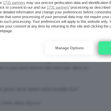
a il
finish frost
! Infatti i rossetti perlatini non
ur
1731 partners
may use precise geolocation data and identification 
ick to consent to our and our
1731 partners
’ processing as described 
 vecchiarda alle nostre labbra, ma per di più
detailed information and change your preferences before consenting
te that some processing of your personal data may not require your 
ni e dei riflessi metallici che di solito
t to such processing. Your preferences will apply to this website only
i caldi insomma, che di certo non fanno
aw your consent at any time by returning to this site and clicking the
webpage.
Manage Options
e propri e parliamo del
gloss azzurro
, che
to è una vera manna dal cielo per dare un
p gloss della Nabla nella tonalità Surf
ip shine della Wycon