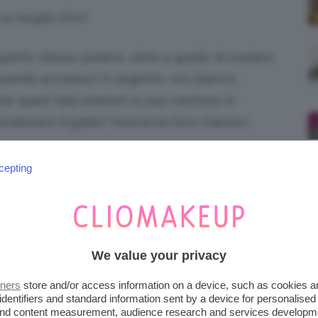
va meglio Kim!
questo stesso potere, oltre a quello di svelare
ssando accessori in argento, oro bianco,
e quelli falsi ehehe!) si può mettere in
tralizzare il giallo! Viceversa l’oro classico
cepting
articolare,
lucidalabbra e rossetti
, possono
itutto dovete sapere che per far sembrare i
We value your privacy
 formule lucidine
rispetto a quelle opache
,
tners
store and/or access information on a device, such as cookies 
zza maggiore al vostro sorriso!
identifiers and standard information sent by a device for personalised
 and content measurement, audience research and services developm