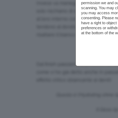
Invece va maneggiato con molta cur
permission we and o
scanning. You may cl
solo rischiano di dare un aspetto da
you may access more 
consenting. Please no
al loro interno contengono dei glitteri
have a right to objec
tendono al dorato, al platino, color
preferences or withdr
at the bottom of the 
risaltare il bianco dei denti!
Dal finish passiamo ai prodotti veri 
come vi ho già detto anche in passa
effetto ottico sbiancante ai denti!
Questo è l’Hydrating shine li
Il Gloss l