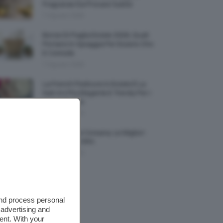
Fragranze Da Provare Subito
7 Agosto 2026
Borse Di Paglia Estate 2026, Quali
Portarsi In Spiaggia Per Essere Chic
E Comode
7 Agosto 2026
La French Pedicure In Estate È La
Nail Art Più Elegante E Trendy Per I
Nostri Piedini
7 Agosto 2026
Tinta Labbra Coreana, Le Migliori
Da Provare ORA
7 Agosto 2026
and process personal
 advertising and
ent. With your