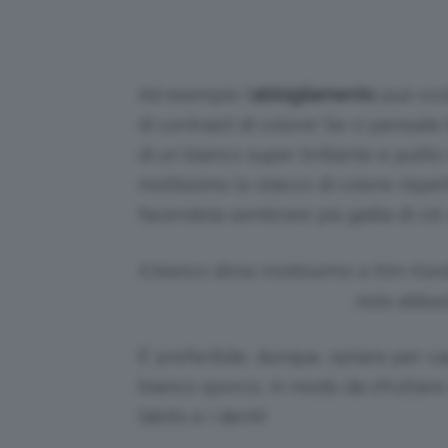
Ad esempio l’
abbigliamento
può svo
di contrasti di colore! Se ci pensat
di un bianco super brillante e pulito
moltissimo lo stacco di colore rispe
facendola sembrare più gialla di ci
Il bianco dona moltissimo a Kim Karda
nota abbast
E’ preferibile, dunque, optare per c
bianco sporco, in modo da sfruttare 
l’abito e i denti!