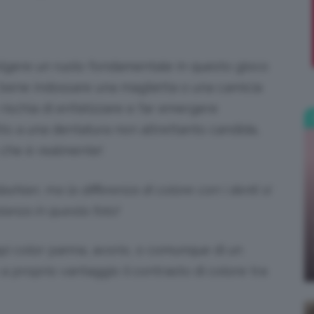
;)
lgere un ruolo fondamentale in questo gioco
e bene indossare una maglietta o una camicia
 rischia di enfatizzare e far emergere
tto a una dentatura non altrettanto candida,
ò che è realmente!
shian, ma la differenza di colore con i denti si
anza in questa foto!
api color panna, avorio, o comunque di un
a proprio vantaggio il contrasto di colore tra