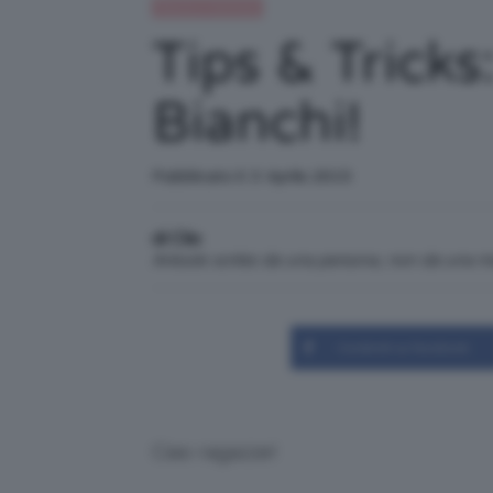
Beauty e bellezza
Tips & Trick
Bianchi!
Pubblicato il: 3 Aprile 2015
di Clio
Articolo scritto da una persona, non da una 
Condividi su Facebook
Ciao ragazze!