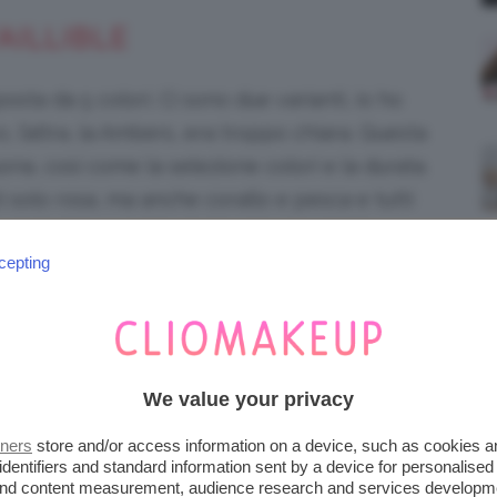
AILLIBLE
sta da 5 colori. Ci sono due varianti, io ho
 l’altra, la Ambers, era troppo chiara. Questa
uona, così come la selezione colori e la durata.
i solo rosa, ma anche corallo e pesca e tutti
 io la trovo molto simile ad una palette
cepting
e Viso Blush, 01 Pink. Prezzo: 9,90€ su amazon.it
nd
We value your privacy
LE PALETTE DI BLUSH
tners
store and/or access information on a device, such as cookies 
SONO PERFETTE
identifiers and standard information sent by a device for personalised
 and content measurement, audience research and services developm