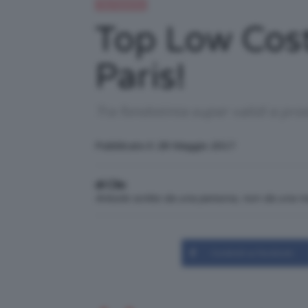
Top TeamClio
Top Low Cost:
Paris!
Tra fondotinta super validi e pro
Pubblicato il: 28 Maggio 2017
di Clio
Articolo scritto da una persona, non da una 
Condividi su Facebook