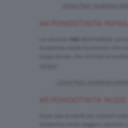
L’Oréal Paris, fondotinta Inf
#4 FONDOTINTA INFAIL
La versione
mat
dell’Infallibile 24H 
fondotinta medio/economici che cons
lunga tenuta, che controlli la lucidit
review!
L’Oréal Paris, fondotinta Infai
#5 FONDOTINTA NUDE
Dopo due prodotti più coprenti adatt
fondotinta molto leggero, perfetto p