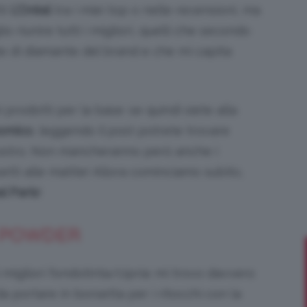
ti
L’Oréal
tra i miei top o nelle recensioni, ma
o riunire tutti i migliori, quelli che secondo
 di diamante del brand e che mi capita
Bellezza
 prodotti per la base: se quindi siete alla
omico
, leggendo il post potrete trovare
vostro. Non mancheranno però anche i
e
ossetti alle matite! Allora cominciamo subito,
al Paris
!
 POWDER
Makeup
migliori fondotinta/cipria: mi trovo davvero
 portare in borsetta per i ritocchi con la