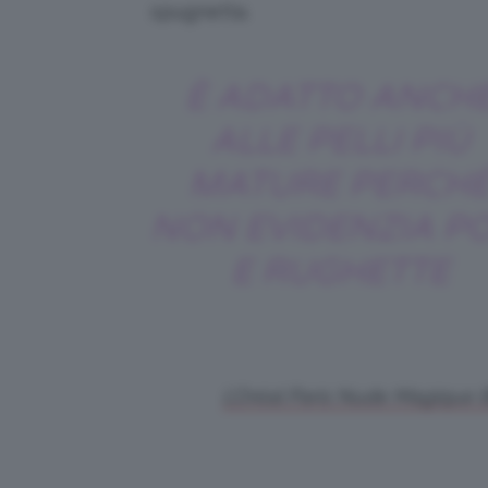
spugnetta.
È ADATTO ANCH
ALLE PELLI PIÙ
MATURE PERCH
NON EVIDENZIA PO
E RUGHETTE
L’Oréal Paris Nude Magique 