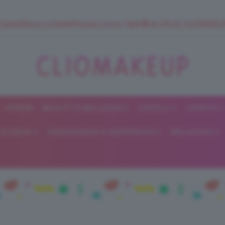
 SuperStrucco e SuperMousse Cocco Tiarè 🌺 ➡️ VAI SU CLIOMAK
FORUM
BEAUTY E BELLEZZA
CAPELLI
UNGHIE
ClioMakeUp
E DIETA
GRAVIDANZA E MATERNITÀ
RELAZIONI
Blog