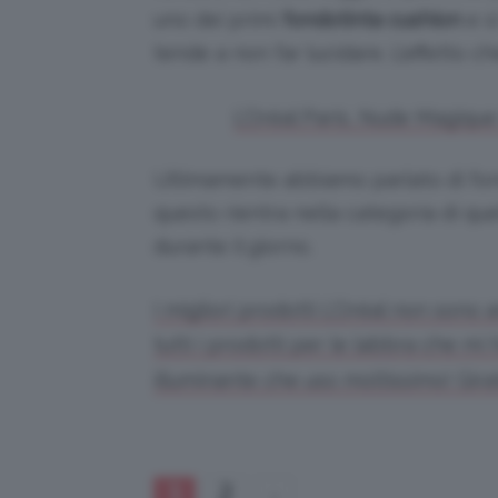
uno dei primi
fondotinta cushion
e s
tende a non far lucidare. L’effetto ch
L’Oréal Paris, Nude Magique
Ultimamente abbiamo parlato di fon
questo rientra nella categoria di quel
durante il giorno.
I migliori prodotti L’Oréal non sono 
tutti i prodotti per le labbra che mi 
illuminante che uso moltissimo! Girat
1
2