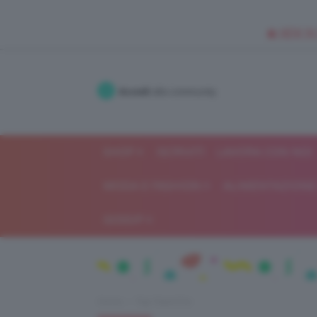
🥥 NEW IN
Accedi
alla community
SHOP
ISCRIVITI
LAVORA CON NOI
MODA E FASHION
ALIMENTAZIONE 
GOSSIP
Home
Top TeamClio