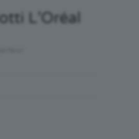
otti L’Oréal
al Paris!