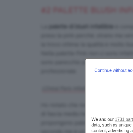
#2 PALETTE BLUSH INF
La
palette di blush Infaillible
è compo
preso la pink perché, strano ma vero,
la trovo ottima: la qualità è molto b
Nella palette Pink non ci sono infatt
sono parecchio pigmentati. Insomma,
Continue without ac
professionale.
L’Oréal Paris Infaillible Paint Palett
Ho notato che non sono molti i bra
di fascia medio/economica che
We and our
1731 par
propongono palette di blush, ma
data, such as unique 
content, advertising
secondo me è un prodotto valido e