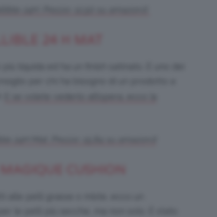
aillible 24H. Prezzo: 12,50 su amazon.it
LIBLE 24 H MAT
è più liquida ed ha un finish satinato. È uno dei
iglio per chi ha bisogno di un prodotto a
à.
E se volete vederlo all’opera, ecco la
llible 24H Mat. Prezzo: 15,84 su amazon.it
 MAGIQUE CUSHION
i alle pelli grasse o miste, ecco un
er le pelli più secche, ma non solo. È stato