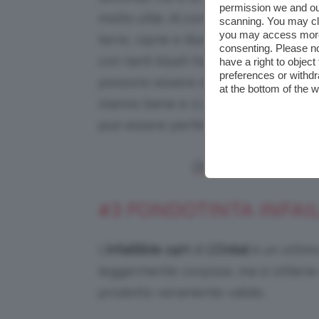
permission we and o
molto utile. Al contrario magari di
scanning. You may cl
you may access more 
terre, ciprie e illuminanti, una palett
consenting. Please no
con tanti blush ha senso perché ci
have a right to objec
preferences or withdr
possono essere diversi colori che ci
at the bottom of the 
stanno bene e ci piacciono; inoltre
può essere perfetta anche per real
Qui, se volete, trovat
#3 FONDOTINTA INFAIL
L’
infaillible 24H
di
L’Oréal
è un ottimo
leggermente corposa, ma si ottiene 
prodotto veramente valido.