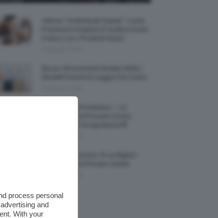
Allerta “Underboob Sweat”: Come
Prevenire Irritazioni E Sudore Sotto
Il Seno Con I Prodotti Giusti
8 Agosto 2026
Borse All’uncinetto Estate 2026, I
Modelli Freschi E Leggeri Da Avere
8 Agosto 2026
Creme Mani Protettive ✨ 12
Riparatrici Da Provare Contro
Secchezza E Screpolature🔝
7 Agosto 2026
Profumi Al Limone 🍋 Le Migliori
Fragranze Da Provare Subito
7 Agosto 2026
and process personal
 advertising and
ent. With your