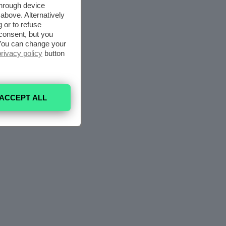
through device
above. Alternatively
 or to refuse
consent, but you
. You can change your
privacy policy
button
ACCEPT ALL