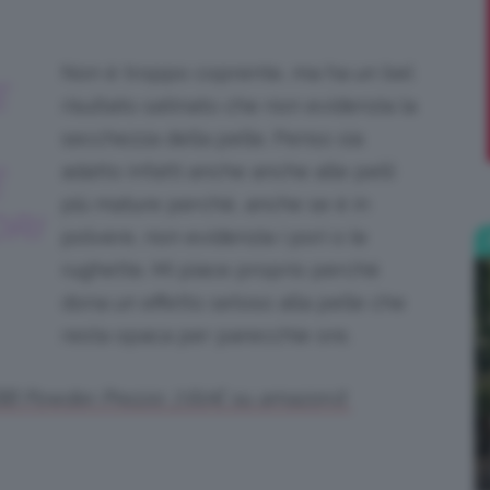
;)
Non è troppo coprente, ma ha un bel
E
risultato satinato che non evidenzia la
secchezza della pelle. Penso sia
adatto infatti anche anche alle pelli
É
più mature perché, anche se è in
RI
polvere, non evidenzia i pori o le
rughette. Mi piace proprio perché
dona un effetto setoso alla pelle che
resta opaca per parecchie ore.
BB Powder. Prezzo: 7,60€ su amazon.it