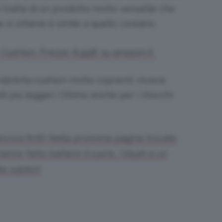
i tratta di un prodotto molto versatile che
e si ottiene è simile a quello coreano.
 Cushion. Prezzo: 8,99€ su amazon.it
dotinta cushion molto coprenti, invece
li più leggeri. Ottimo anche per i ritocchi
ancora finiti! Nella prossima pagina trovate
hanno fatto battere il cuore, i blush e un
e subito!!