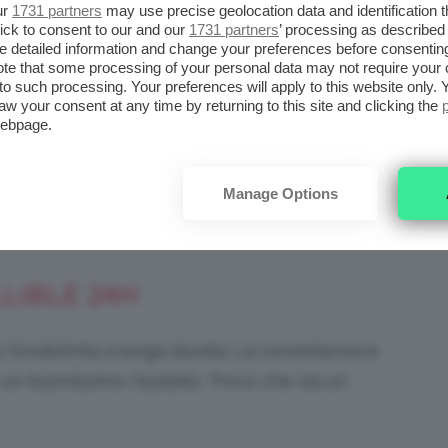
ANCHE PER
ur
1731 partners
may use precise geolocation data and identification 
ick to consent to our and our
1731 partners
’ processing as described 
REALIZZARE UN
detailed information and change your preferences before consenting
e
te that some processing of your personal data may not require your 
EFFETTO OMBRÉ
t to such processing. Your preferences will apply to this website only
aw your consent at any time by returning to this site and clicking the
webpage.
izzare un ombré.
Manage Options
e la recensione più dettagliata!
LIBLE 24H
 fondotinta a lunga durata. La consistenza è
un buonissimo risultato. Trovo che sia un