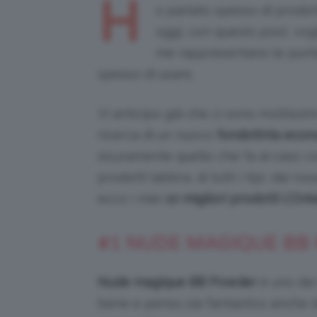
H
o parlato spesso di prodot
oggi, con questo post, vogli
me rappresentano le punte
spesso di usare.
Vi anticipo già che ci sono moltissimi
ricerca di un nuovo
fondotinta econ
sicuramente quello che fa al caso 
prodotti labbra, di tutti i tipi, dai r
ecco i miei
10 migliori prodotti L’Oré
#1 NUDE MAGIQUE BB
Nude magique BB Powder
è uno dei 
bene e penso sia fantastico anche da