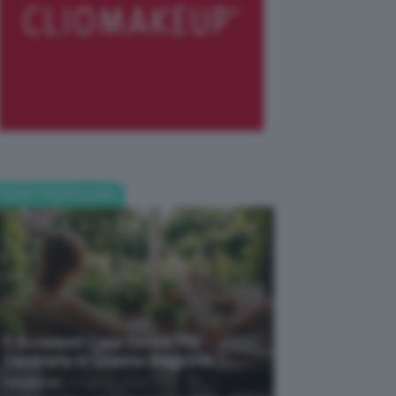
POST POPOLARI
5 Accessori Casa Estate Per
Decorarla In Questa Stagione
-
Giorgia Asti
8 Agosto 2026