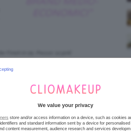
BRAND MEDIO-
ECONOMICI”
te Finish in 05. Prezzo: 12,90€
sie
dello stesso colore,
Playing Koi
, che ama
cepting
e non è un suo top per la stesura un po’
e bellissimo, adora questo abbinamento e noi
ell’autunno!
We value your privacy
tners
store and/or access information on a device, such as cookies 
identifiers and standard information sent by a device for personalised
LIXIR HONEY LAQUER in 05
 and content measurement, audience research and services developm