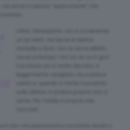
ma senza il classico “appicciciume” che
osmetici.
Infine, l’idratazione: non è ovviamente
A
un lip balm, ma lascia le labbra
,
morbide e lisce, non le secca affatto,
ma al contempo “non se ne va in giro”.
Il profumo poi è molto discreto, è
leggermente vanigliato ma svanisce
SE
subito e, quando si mette il prodotto
sulle labbra, in pratica proprio non si
sente. Per Ceddy è proprio una
coccola!!
uest star: una graziosissima coccinella dorata a