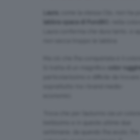
Laura
, come la stessa Clio, non ha po
labbra opaca di PuroBIO
, nella colo
Laura conferma che dura tanto, si a
non secca troppo le labbra.
Ma ciò che l’ha conquistata è il color
Si tratta di un magnifico
color ruggi
particolarissimo e difficile da trovare
soprattutto tra i brand medio-
economici.
Trova che per l’autunno sia un color
bellissimo e in queste ultime due
settimane, da quando l’ha avuto, l’ha