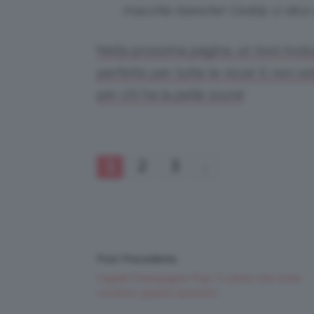
macchie bianche! Ceddy ci dice c
Nella prossima pagina, un tool rivol
perfetto per tutte le ricce! E non s
per chi ha la pelle scura!
1
2
3
Post Precedente
Capelli Champagne Pop: il colore che tutte
vorremo questo autunno!