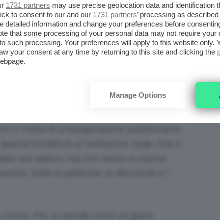
ur
1731 partners
may use precise geolocation data and identification 
ick to consent to our and our
1731 partners
’ processing as described 
detailed information and change your preferences before consenting
te that some processing of your personal data may not require your 
t to such processing. Your preferences will apply to this website only
uò più fare a meno del
Colour Elixir Honey
aw your consent at any time by returning to this site and clicking the
à
05 Honey Nude
.
webpage.
to erano alte, dal momento che si presenta
Manage Options
ore, idratazione e lucentezza.
on si tratta di un’esagerazione pubblicitaria:
, questa tonalità è un bellissimo nude, che si
elle sue labbra, ma che riesce a coprire
tto, tutte le pellicine, le discromie e i
colore. Poi, si stende come un gloss,