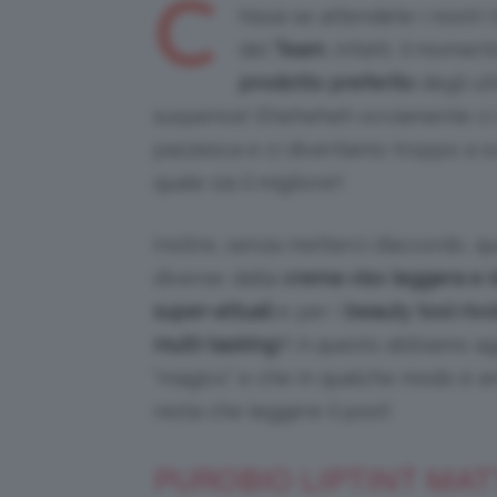
C
hissà se attendete i nostri
del
Team
, infatti, il mome
prodotto preferito
degli ult
suspence! Eheheheh ovviamente ci s
pazzesca e ci divertiamo troppo a sce
quale sia il migliore!!
Inoltre, senza metterci d’accordo, 
diverse: dalla
crema viso leggera e i
super-attuali
e per i
beauty tool rivo
multi-tasking
!!! A questo abbiamo a
“magico” e che in qualche modo è an
resta che leggere il post!
PUROBIO LIPTINT MATT