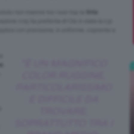
tuto non inserire tra i suoi top la
tinta
;)
razione n.05 (la preferita di Clio è stata la 03).
pplica con precisione, è uniforme, coprente e
e.
“È UN MAGNIFICO
ne
,
COLOR RUGGINE,
,
PARTICOLARISSIMO
E DIFFICILE DA
e
TROVARE,
SOPRATTUTTO TRA I