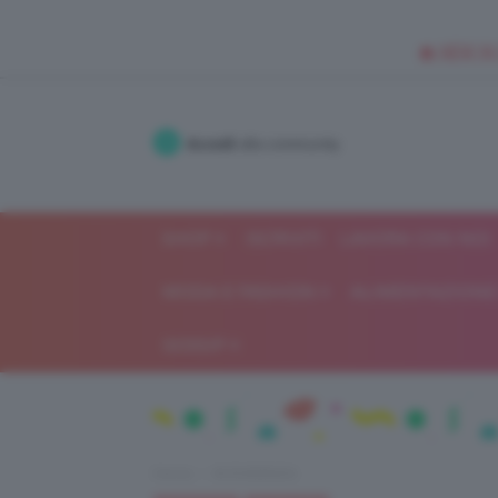
🥥 NEW IN
Accedi
alla community
SHOP
ISCRIVITI
LAVORA CON NOI
MODA E FASHION
ALIMENTAZIONE 
GOSSIP
Home
IN EVIDENZA