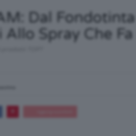
/
M: Dal Fondotint
i Allo Spray Che Fa
Tutto
i prodotti TOP?
macchina
su
Trucco,