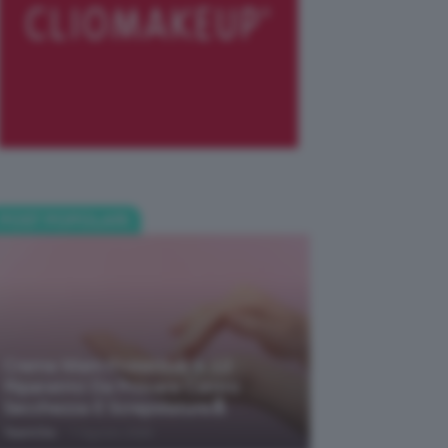
POST POPOLARI
Creme Mani Protettive ✨ 12
Riparatrici Da Provare Contro
Secchezza E Screpolature🔝
-
TeamClio
7 Agosto 2026