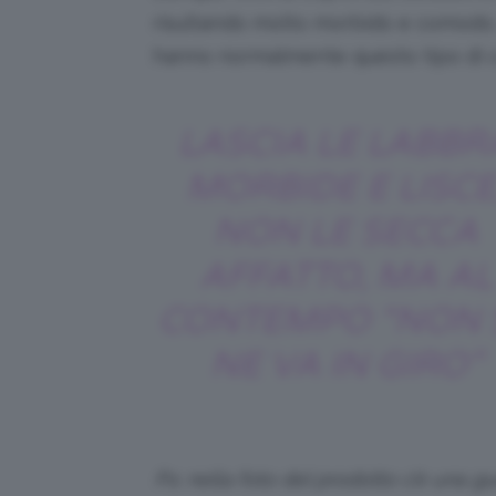
risultando molto morbido e comodo, 
hanno normalmente questo tipo di c
LASCIA LE LABBR
MORBIDE E LISCE
NON LE SECCA
AFFATTO, MA AL
CONTEMPO “NON 
NE VA IN GIRO”
P.s: nella foto del prodotto c’è una g