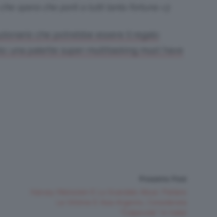
he spera che porti a tutti tanta fortuna <3
uzionario che potrebbe essere il regalo
olo: una palette super-multitasking must have
Prossimo Post
Harvey Weinstein E Lo Scandalo Abusi: Parlano
Le Vittime E Asia Argento, Considerata
“Colpevole” In Italia!