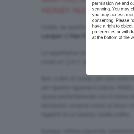
permission we and o
HONEY NUDE
scanning. You may cl
you may access more 
consenting. Please no
have a right to objec
Ceddy, da quest’ultimo mese, non p
preferences or withdr
Lacquer
di
Max Factor
, nella tonalit
at the bottom of the 
Le aspettative verso questo prodot
come un “3 in 1”: assicura infatti col
Beh, a dire di Ceddy, per una volta n
per quanto riguarda il colore, infatti
sposa perfettamente con il colore d
benissimo, proprio come un buon rosse
taglietti di cui spesso Ceddy soffre.
Dunque: ottima coprenza, bellissimo 