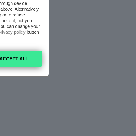
through device
above. Alternatively
 or to refuse
consent, but you
. You can change your
privacy policy
button
ACCEPT ALL