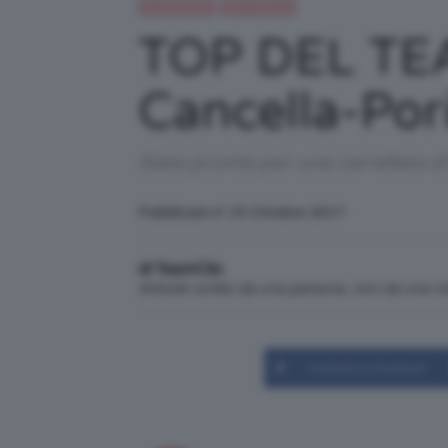
IN EVIDENZA
Top TeamClio
TOP DEL TEA
Cancella-Por
Siete pronte per una carrellata d
Pubblicato il: 15 Ottobre 2017
di TeamClio
Articolo scritto da una persona, non da una 
Condividi su Facebook