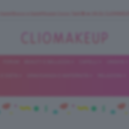
 SuperStrucco e SuperMousse Cocco Tiarè 🌺 ➡️ VAI SU CLIOMAK
FORUM
BEAUTY E BELLEZZA
CAPELLI
UNGHIE
ClioMakeUp
E DIETA
GRAVIDANZA E MATERNITÀ
RELAZIONI
Blog