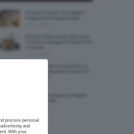
Profumi Al Limone 🍋 Le Migliori
Fragranze Da Provare Subito
7 Agosto 2026
Borse Di Paglia Estate 2026, Quali
Portarsi In Spiaggia Per Essere Chic
E Comode
7 Agosto 2026
La French Pedicure In Estate È La
Nail Art Più Elegante E Trendy Per I
Nostri Piedini
7 Agosto 2026
Tinta Labbra Coreana, Le Migliori
Da Provare ORA
7 Agosto 2026
and process personal
 advertising and
ent. With your