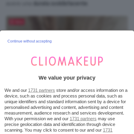
avere una
durata soddisfacente
.
Salva
Continue without accepting
We value your privacy
We and our
1731 partners
store and/or access information on a
device, such as cookies and process personal data, such as
unique identifiers and standard information sent by a device for
personalised advertising and content, advertising and content
measurement, audience research and services development.
With your permission we and our
1731 partners
may use
precise geolocation data and identification through device
scanning. You may click to consent to our and our
1731