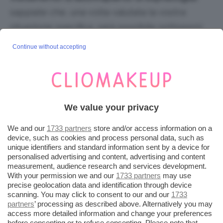
sappiate che, una volta valutata la vostra
situazione specifica, sarà possibile sottoporsi
all’intervento con ottimi risultati senza alcuna
Continue without accepting
distinzione.
Lo stesso dicasi per chiunque soffra di
problematiche che inficiano la salute e lo stato
We value your privacy
delle sopracciglia, come l’
alopecia areata
.
We and our
1733 partners
store and/or access information on a
device, such as cookies and process personal data, such as
Salva
unique identifiers and standard information sent by a device for
personalised advertising and content, advertising and content
measurement, audience research and services development.
With your permission we and our
1733 partners
may use
precise geolocation data and identification through device
scanning. You may click to consent to our and our
1733
partners
’ processing as described above. Alternatively you may
access more detailed information and change your preferences
before consenting or to refuse consenting. Please note that