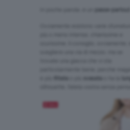
In poche parole, è un
passe-partout
Ovviamente esistono varie sfumatur
più o meno intense, chiarissime e
scurissime. Il consiglio, ovviamente, 
scegliere una via di mezzo, ma se
trovate una giacca che vi sta
particolarmente bene, perché maga
è più
fittata
o più
svasata
o ha la
lun
silhouette, fatela vostra senza pens
Salva