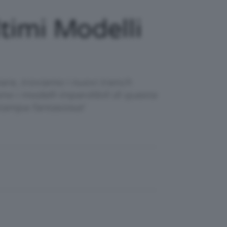
timi Modelli
are, troviamo i nuovi trench
o i modelli imperdibili di questa
 stampa fantasiosa!