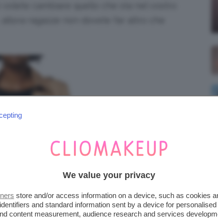
e volete cambiare quello che sta nel vostro
allora ragazze non dovete far altro che
cepting
We value your privacy
tners
store and/or access information on a device, such as cookies 
identifiers and standard information sent by a device for personalised
 and content measurement, audience research and services developm