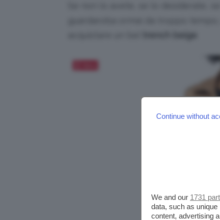
Se non lo avete, se lo desiderate, s
guardaroba ormai da troppo tempo, 
acquistare un bel
trench beige
.
Salva
Continue without ac
We and our
1731 par
data, such as unique 
content, advertising