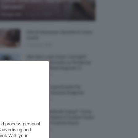
Come Difendere I Bambini Dalle
Zanzare?
-
Giorgia Asti
9 Agosto 2026
Olio Di Macassar: Benefici E Come
Usarlo
9 Agosto 2026
Wet Skin Look Corpo: Consigli E
Trucchi Per Ricreare La Tendenza
Bodycare Effetto Bagnato 💦
9 Agosto 2026
5 Accessori Casa Estate Per
Decorarla In Questa Stagione
8 Agosto 2026
Allerta “Underboob Sweat”: Come
Prevenire Irritazioni E Sudore Sotto
Il Seno Con I Prodotti Giusti
and process personal
 advertising and
8 Agosto 2026
ent. With your