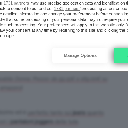
ur
1731 partners
may use precise geolocation data and identification 
ick to consent to our and our
1731 partners
’ processing as described 
detailed information and change your preferences before consenting
te that some processing of your personal data may not require your 
t to such processing. Your preferences will apply to this website only
aw your consent at any time by returning to this site and clicking the
webpage.
Manage Options
abile Donna. Prezzo: da 59,15€ a 169,00€ su
amazon.it
lissimo ed è
perfetto tanto sui
jeans
quanto
.
on i
pantaloni joggers
delle tute