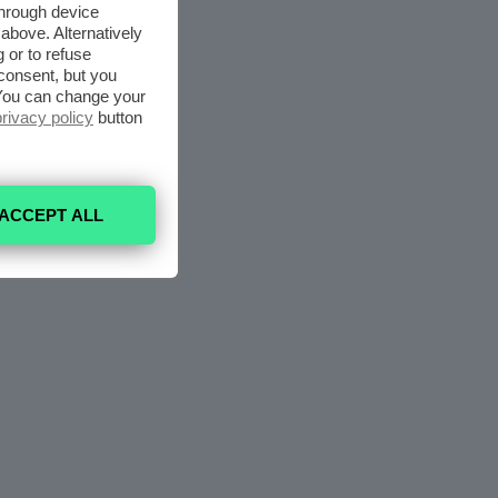
through device
above. Alternatively
 or to refuse
consent, but you
. You can change your
privacy policy
button
ACCEPT ALL