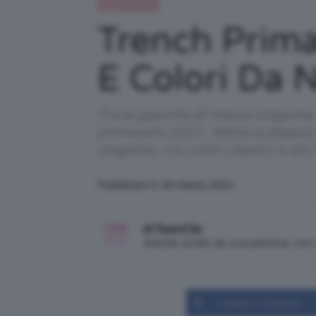
Moda e fashion
Trench Prima
E Colori Da 
Tra le giacche di mezza stagione
primavera 2021. Mono e doppio pe
stagione, tra colori classici e a
Pubblicato il: 29 Marzo 2021
di TeamClio
Articolo scritto da una persona, no
Condividi su Facebook