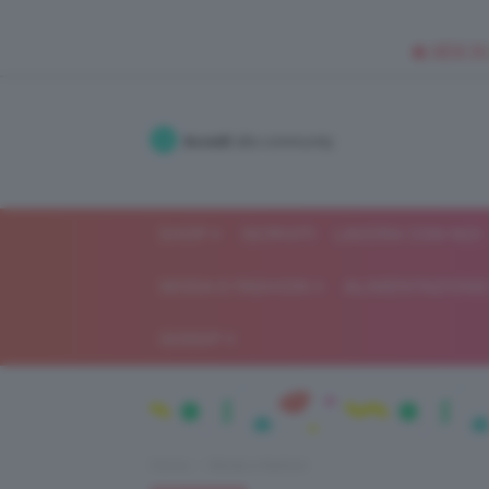
🥥 NEW IN
Accedi
alla community
SHOP
ISCRIVITI
LAVORA CON NOI
MODA E FASHION
ALIMENTAZIONE 
GOSSIP
Home
Moda e fashion