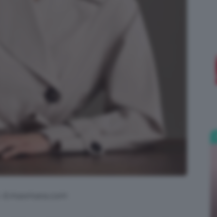
;)
: it.maxmara.com