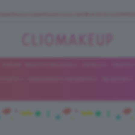
 SuperStrucco e SuperMousse Cocco Tiarè 🌺 ➡️ VAI SU CLIOMAK
FORUM
BEAUTY E BELLEZZA
CAPELLI
UNGHIE
ClioMakeUp
E DIETA
GRAVIDANZA E MATERNITÀ
RELAZIONI
Blog