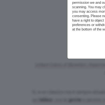
permission we and o
scanning. You may cl
you may access more 
consenting. Please no
have a right to objec
preferences or withdr
at the bottom of the 
United Colors of Benetton, Imperme
Sì, è un classico ma è sempre attua
sui
tailleur
, con le
gonne
e persino c