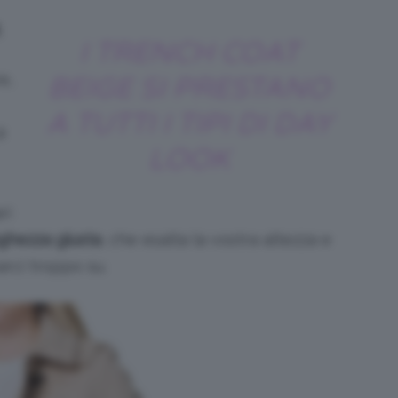
.
I TRENCH COAT
e,
BEIGE SI PRESTANO
A TUTTI I TIPI DI DAY
è
LOOK
ri
ghezza giusta
, che esalta la vostra altezza e
arci troppo su.