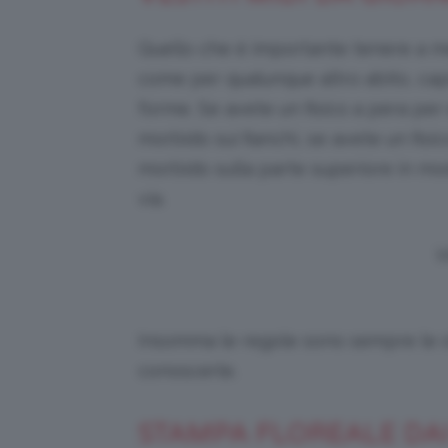
Quello che è importante tenere a me
come per qualunque altro abito, capir
forme. Se avete un fisico a pera per
morbido sui fianchi, se avete un fisic
morbido sulla parte superiore in mo
via.
V
Insomma le regole sono sempre le 
conoscerle.
STAMPA FLOREALE DAI