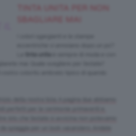
TINTA UNITA PER NON
SBAGLIARE MAI
IL
I colori sgargianti e le stampe
eccentriche vi annoiano dopo un po’?
La
tinta unita
è sempre di moda e con
liarete mai. Quale scegliere per l’estate?
il vostro colorito ambrato tipico di quando
nizio della nostra lista. A pagina due abbiamo
idi perfetti per le cerimonie primaverili e,
tre isto che l’estate si avvicina non potevamo
i da spiaggia per un look vacanziero. Andate