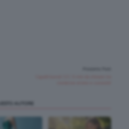
Prossimo Post
Capelli biondi 👱🏻‍♀️: 5 miti da sfatare tra
credenze errate e curiosità!
QUESTO AUTORE