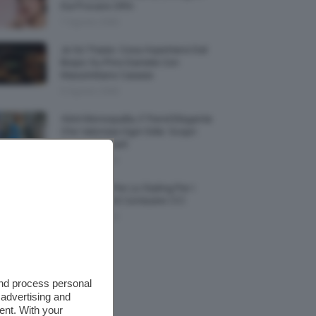
Da Provare ORA
7 Agosto 2026
Je So’ Pazzo: Cosa Aspettarsi Dal
Biopic Su Pino Daniele Con
Massimiliano Caiazzo
6 Agosto 2026
Abiti Monospalla, Il Trend Elegante
Che Valorizza Ogni Stile: Scopri
Come Abbinarli
6 Agosto 2026
15 Prodotti Per Lo Styling Per I
Capelli Corti E Cortissimi 💇🏻‍♀️
6 Agosto 2026
and process personal
 advertising and
ent. With your