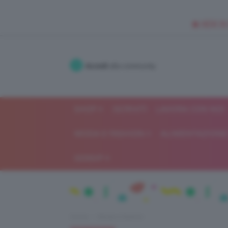
🥥 NEW IN
Accedi
alla community
SHOP
ISCRIVITI
LAVORA CON NOI
MODA E FASHION
ALIMENTAZIONE 
GOSSIP
Home
Moda e fashion