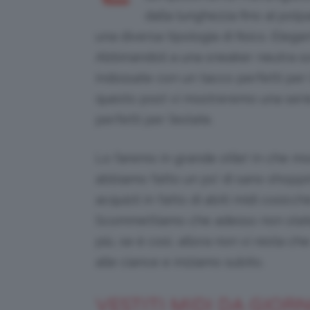
dalla lunghezza fino al polp
una diversa tipologia di fisico. Elegan
Abbinandoli a una sneaker neutra sono
indossate con un tacco perfetti per 
questo post vi mostreremo una serie 
perfetti per l’estate.
Lo faremo in grande stile! In che 
abbiamo fatto un po’ di sano shoppi
acquisti in fatto di abiti midi cosicch
Scommettiamo che adesso non state p
più, se è così, allora non vi resta c
alle ciance e iniziamo subito.
VESTITI MIDI DA GIOR