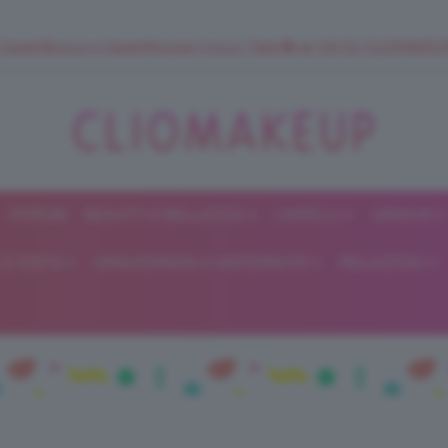
 SuperStrucco e SuperMousse Cocco Tiarè 🌺 ➡️ VAI SU CLIOMAK
FORUM
BEAUTY E BELLEZZA
CAPELLI
UNGHIE
ClioMakeUp
E DIETA
GRAVIDANZA E MATERNITÀ
RELAZIONI
Blog