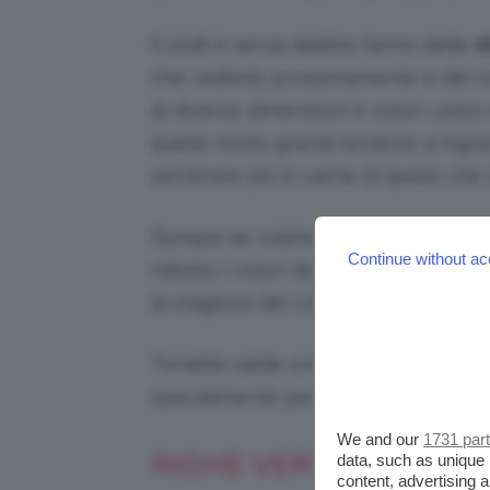
Il 2018 è senza dubbio l’anno delle
s
che vedrete prossimamente e del ro
di diverse dimensioni e colori, unic
quelle molto grandi tendono a ingra
sembrare più in carne di quello che 
Dunque se volete camuffare i chiletti
Continue without ac
ridotta. I colori da prediligere? Sbiz
la stagione dei colori accesi e sgargi
Tonalità calde come il giallo e l’ara
specialmente per un look vacanziero
We and our
1731 par
RIGHE VERTICALI PER 
data, such as unique 
content, advertising