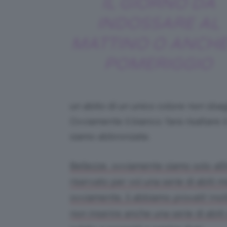
IL GIORNO DA
INDOSSARE AL
MATTINO O ANCHE 
POMERIGGIO
un abito di un unico colore non sbag
Ovviamente il bianco: farà risaltare 
siamo abbronzate.
Bellezze, ovviamente siamo solo all’i
riservato per voi una serie di abiti m
ovviamente, li abbiamo provati! Inol
non inserire anche una serie di abit