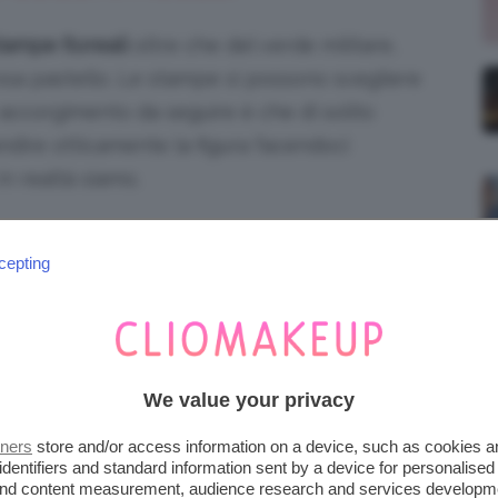
tampe floreali
oltre che del verde militare,
sa pastello. Le stampe si possono scegliere
o accorgimento da seguire è che di solito
ndire otticamente la figura facendoci
in realtà siamo.
 in più scegliete le stampe floreali a fantasia
cepting
zaritevi a più non posso, d’altronde l’estate è
anti.
ncio sono perfette per quando fa caldo,
We value your privacy
 ma allo stesso da città.
tners
store and/or access information on a device, such as cookies 
SNELLIRE LA FIGURA
identifiers and standard information sent by a device for personalised
 and content measurement, audience research and services developm