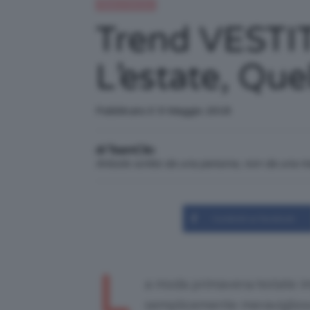
Moda e fashion
Trend VESTIT
L’estate, Que
Pubblicato il: 9 Maggio 2018
di TeamClio
Articolo scritto da una persona, non da una 
Condividi su Facebook
L
a moda primavera/estate im
semplicemente meraviglioso,