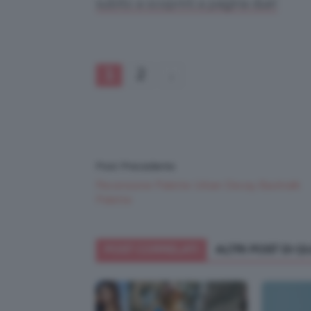
subito a scoprirli a pagina due!
1
2
Post Precedente
Recensione Palette Urban Decay Backtalk
Palette
POST CORRELATI
ALTRI POST DI 