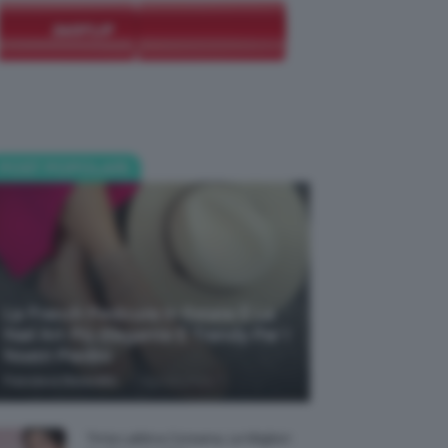
POST POPOLARI
La French Pedicure In Estate È La
Nail Art Più Elegante E Trendy Per I
Nostri Piedini
-
Francesca Baranello
7 Agosto 2026
Tinta Labbra Coreana, Le Migliori