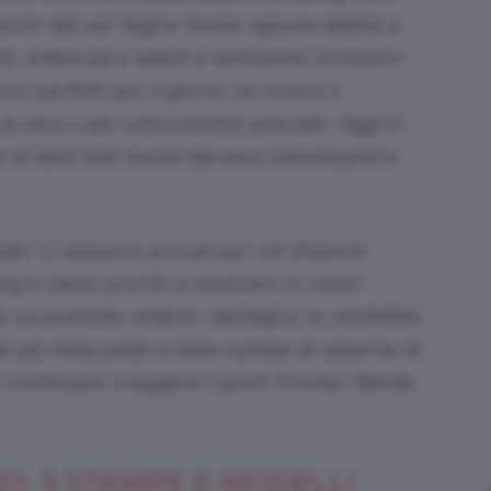
accio dai vari tagli e forme ognuna adatta a
ti, sofisticati e adatti a tantissime occasioni.
 perfetti per il giorno, se invece li
Bellezza
la sera o per un’occasione speciale. Oggi in
di abiti midi novità davvero interessanti e
modo?
Li abbiamo provati per voi
! Ebbene
e
ng e siamo pronte a mostrarvi in nostri
é voi possiate vedere i dettagli e la vestibilità.
iù nella pelle e siete curiose di saperne di
he continuare a leggere il post! Pronte? Bando
Makeup
NO: 5 STAMPE E MODELLI