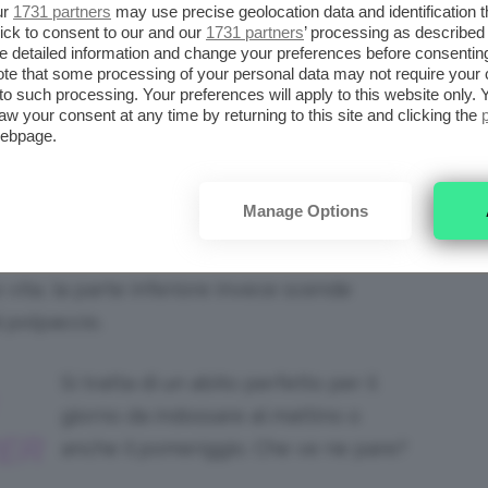
ur
1731 partners
may use precise geolocation data and identification 
ick to consent to our and our
1731 partners
’ processing as described 
 le righe verticali snelliscono e quelle
detailed information and change your preferences before consenting
ta regola è sempre quella da tenere a mente
te that some processing of your personal data may not require your 
t to such processing. Your preferences will apply to this website only
abiti.
aw your consent at any time by returning to this site and clicking the
webpage.
ardot. Prezzo: 14,27€ su Amazon.it
Manage Options
o del brand Find bianco a righe nere. Il
 con la parte superiore elasticizzata che
vita, la parte inferiore invece scende
l polpaccio.
Si tratta di un abito perfetto per il
giorno da indossare al mattino o
ER
anche il pomeriggio. Che ve ne pare?