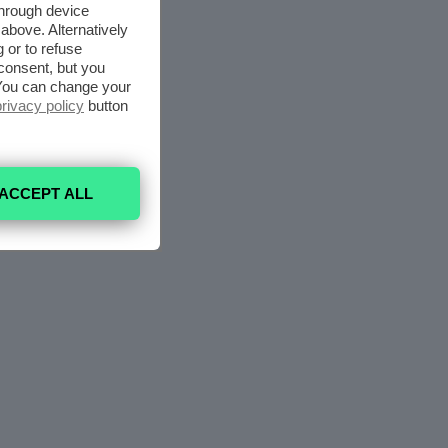
through device
above. Alternatively
 or to refuse
consent, but you
. You can change your
privacy policy
button
ACCEPT ALL