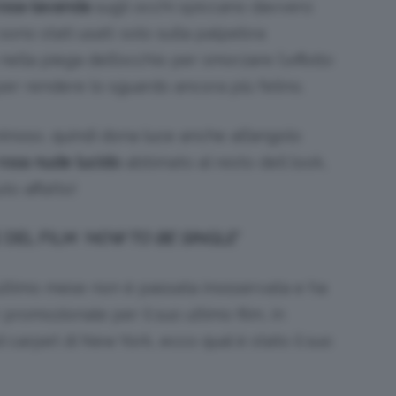
rosa-lavanda
sugli occhi spiccano davvero
sono stati usati: solo sulla palpebra
ella piega dell’occhio per smorzare l’
effetto
per rendere lo sguardo ancora più felino.
uminoso, quindi dona luce anche all’angolo
rosa nude lucido
abbinato al resto dell look,
to affatto!
 DEL FILM
‘HOW TO BE SINGLE’
’ultimo mese non è passata inosservata e ha
 promozionale per il suo ultimo film, in
d carpet di New York, ecco qual è stato il suo