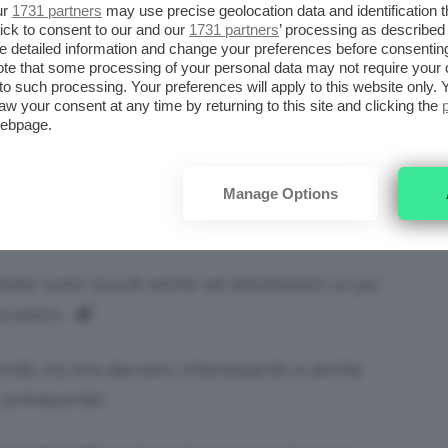
ur
1731 partners
may use precise geolocation data and identification 
he anno fa! 😉
ick to consent to our and our
1731 partners
’ processing as described 
detailed information and change your preferences before consenting
te that some processing of your personal data may not require your 
t to such processing. Your preferences will apply to this website only
aw your consent at any time by returning to this site and clicking the
webpage.
iti erano davvero super attesi. Fresca della
ake, Rihanna si è esibita sul palco proprio
Manage Options
o intravisto un rossetto davvero scuro, quasi
Drake sono riusciti anche ad allontanarsi un po’
ul palco… 😀
econdo noi era davvero interessante e anche
 primaverile!