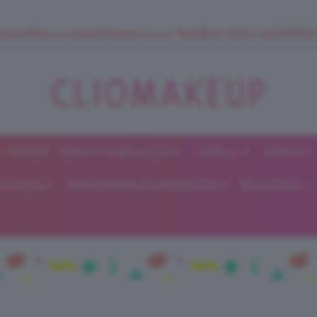
 SuperStrucco e SuperMousse Cocco Tiarè 🌺 ➡️ VAI SU CLIOMAK
FORUM
BEAUTY E BELLEZZA
CAPELLI
UNGHIE
ClioMakeUp
E DIETA
GRAVIDANZA E MATERNITÀ
RELAZIONI
Blog