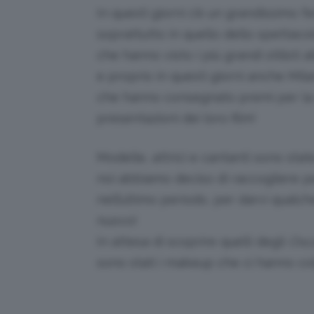
In questi giorni c’è un grandissimo
soprattutto in quello dello spettac
che hanno visto i più grandi stilisti 
e proprio in questi giorni anche Mila
che hanno consegnato premi per la mu
presentazioni dei loro film!
Modelle, attrici e cantanti sono state
noi abbiamo deciso di raccogliere pe
nell’ultimo periodo, per darvi qualc
nuovo!
In attesa di scoprire quelli degli
Osc
sono stati i makeup che ci hanno col