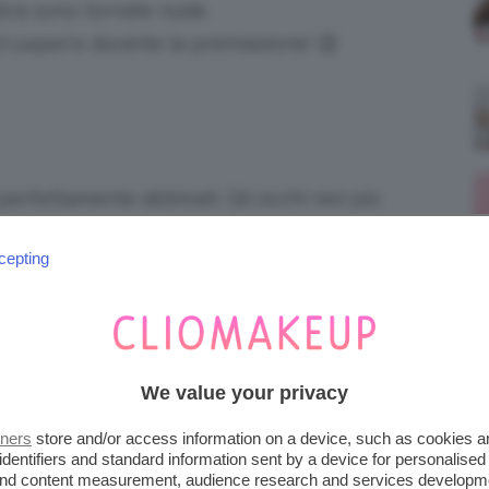
bbra sono tornate nude.
d carpet
e durante la premiazione! 😉
rfettamente abbinati. Gli occhi resi più
 una linea di eyeliner più spessa del solito,
cepting
a anche sotto la rima inferiore. Quello che
el
rosso intenso e pieno
, dal sottotono
lunghe, appuntite e rigorosamente nere!
We value your privacy
tners
store and/or access information on a device, such as cookies 
sta divinamente e noi crediamo che sia
identifiers and standard information sent by a device for personalised
 and content measurement, audience research and services developm
esenta nei suoi look da
grand soirée
, proprio