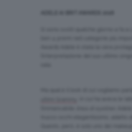
ADELE AI BRIT AWARDS 2016
Si sono svolti qualche giorno a fa a
ben 4 premi nell categorie più importa
Awards Adele è stata la vera protagon
l’interpretazione del suo utlimo sin
sala.
Ma qual è il look di cui vogliamo par
, in cui ha aveva le la
ultimi Grammy
l’immancabile
linea di eyeliner
, Adele
trucco occhi elegantissimo, adatto a
Questo, però, è solo uno dei makeup