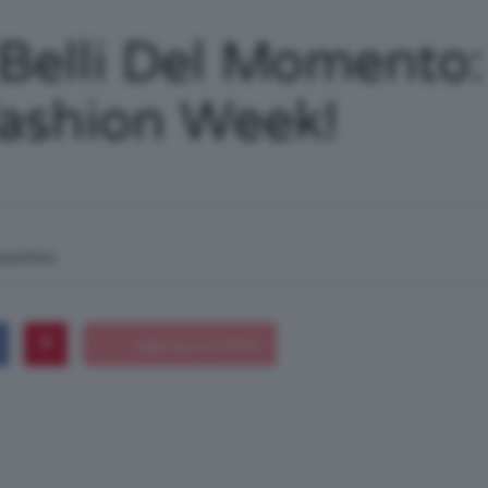
/
ù Belli Del Momento
Fashion Week!
Tutto
macchina
su
Trucco,