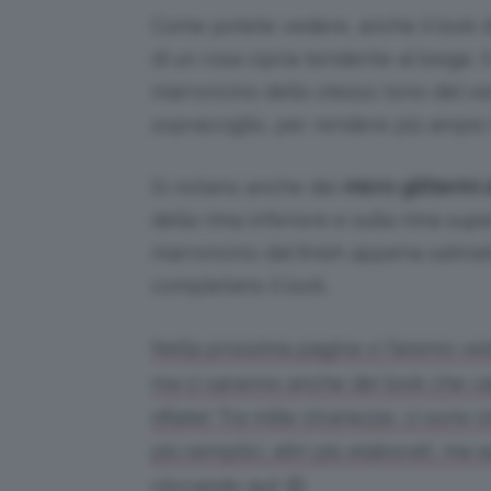
Come potete vedere, anche il look di 
di un rosa cipria tendente al beig
marroncino dello stesso tono del vest
sopracciglio, per rendere più ampio 
Si notano anche dei
micro glitterini 
della rima inferiore e sulla rima sup
marroncino dal finish appena satinat
completano il look.
Nella prossima pagina vi faremo vede
ma ci saranno anche dei look che val
sfilate! Tra mille stranezze, ci sono 
più semplici, altri più elaborati, ma
cliccando qui! 😉