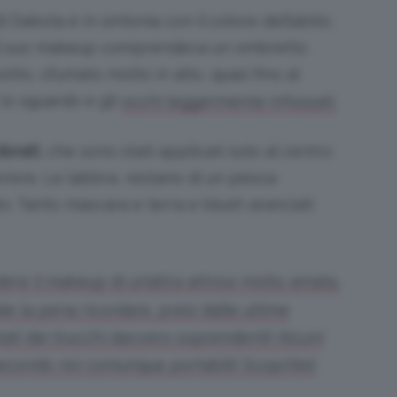
Dakota è in sintonia con il colore dell’abito,
e. Il suo makeup comprendeva un ombretto
ito, sfumato molto in alto, quasi fino al
lo sguardo e gli
occhi leggermente infossati.
dorati
, che sono stati applicati solo al centro
eriore. Le labbra, restano di un pesca-
o. Tanto mascara e terra e blush aranciati
re il makeup di un’altra attrice molto amata,
e la pena ricordare, presi dalle ultime
stati dei trucchi davvero soprendenti! Alcuni
 secondo noi comunque portabili! Scopriteli