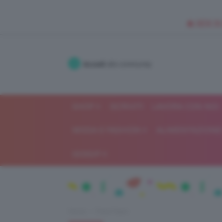
🥥 NEW IN
Accedi
alla community
SHOP
ISCRIVITI
LAVORA CON NOI
MODA E FASHION
ALIMENTAZIONE 
GOSSIP
Home
Trend Topic