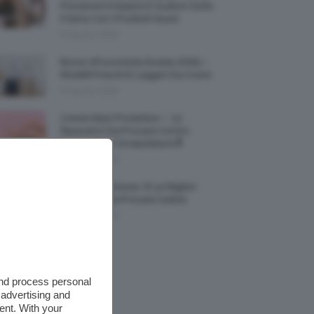
Prevenire Irritazioni E Sudore Sotto
Il Seno Con I Prodotti Giusti
8 Agosto 2026
Borse All’uncinetto Estate 2026, I
Modelli Freschi E Leggeri Da Avere
8 Agosto 2026
Creme Mani Protettive ✨ 12
Riparatrici Da Provare Contro
Secchezza E Screpolature🔝
7 Agosto 2026
Profumi Al Limone 🍋 Le Migliori
Fragranze Da Provare Subito
7 Agosto 2026
and process personal
 advertising and
ent. With your