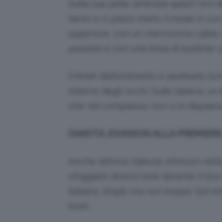
Sulla sua pelle ambrata questi toni
tanto e ci piace molto il modo in cui 
superiore, con un marroncino caldo n
pastello
e con una linea di eyeliner 
Il finish dell’ombretto è piuttosto l
interno degli occhi. Sulle labbra, un
che nel complesso non ci è dispiaciu
DAKOTA JOHNSON ALLA PREMIERE
Anche l’attrice Dakota Johnson nell
sfoggiato diversi look durante il tour
italiano
Single ma non troppo.
Sul re
look!