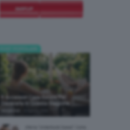
POST POPOLARI
5 Accessori Casa Estate Per
Decorarla In Questa Stagione
-
Giorgia Asti
8 Agosto 2026
Allerta “Underboob Sweat”: Come