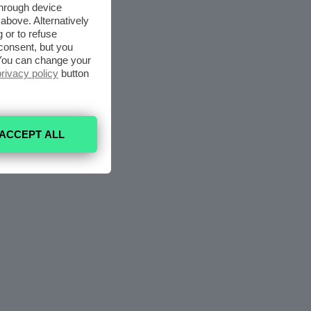
through device
above. Alternatively
 or to refuse
consent, but you
. You can change your
privacy policy
button
ACCEPT ALL