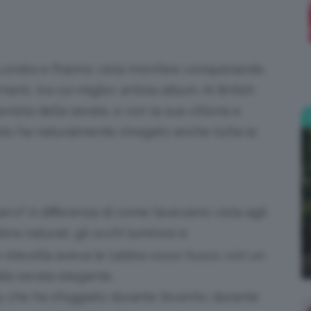
;)
 Londra e l’hanno vista trionfare conquistando
nti, tra cui miglior artista album. Ai British
ista della serata, e con la sua vittoria e
golo ha naturalmente stregato anche tutta la
larvi? A differenza di come l’avevamo vista agli
bbra naturali, gli occhi luminosi e
 stavolta aveva le l
abbra rosso fuoco
, con un
lla serata elegante.
 che ha sfoggiato durante l’evento: durante