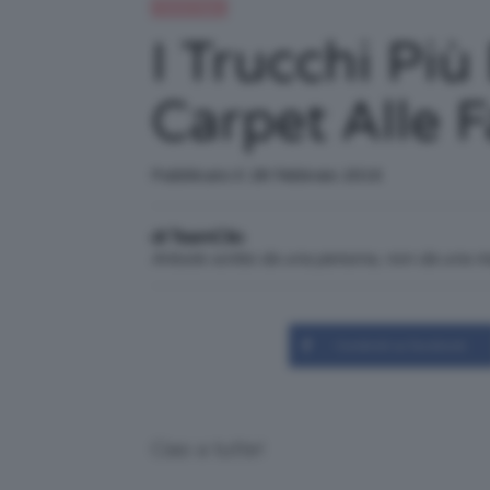
Trend Topic
I Trucchi Pi
Carpet Alle 
Pubblicato il: 28 Febbraio 2016
di TeamClio
Articolo scritto da una persona, non da una 
Condividi su Facebook
Ciao a tutte!