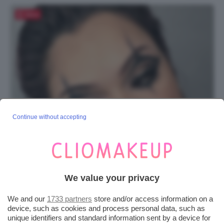
Salva
Continue without accepting
We value your privacy
We and our
1733 partners
store and/or access information on a
device, such as cookies and process personal data, such as
unique identifiers and standard information sent by a device for