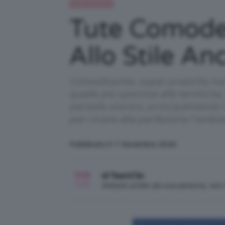
Moda e fashion
Tute Comode 
Allo Stile An
Comodissime, super pratiche ma c
quelle più sportive alle termiche,
periodo storico, principalmente 
per vivere alla perfezione l’ambi
Pubblicato il: 7 Novembre 2020
di TeamClio
Articolo scritto da una persona, no