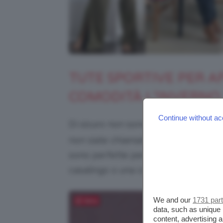
TUTE SPORTIVE PER A
COMODITÀ L’INVERNO
Continue without ac
Di sicuro non sono il massimo come
non siate chiamate a rispondere a
v
sono perfette per
stare in casa
e, o
casalingo o una corsa fuori.
We and our
1731 par
Salva
data, such as unique 
content, advertising