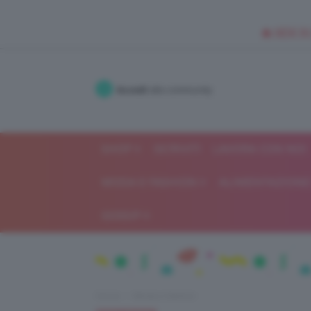
🥥 NEW IN
Accedi
alla community
SHOP
ISCRIVITI
LAVORA CON NOI
MODA E FASHION
ALIMENTAZIONE 
GOSSIP
Home
Moda e fashion