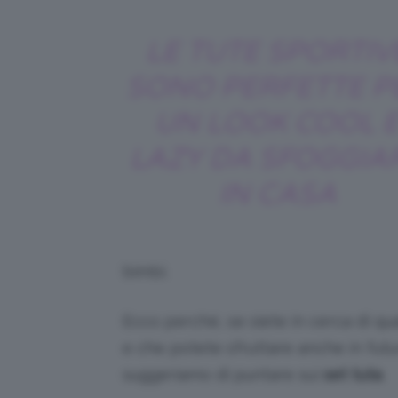
LE TUTE SPORTIV
SONO PERFETTE P
UN LOOK COOL 
LAZY DA SFOGGIA
IN CASA
bimbi.
Ecco perché, se siete in cerca di qua
e che potete sfruttare anche in fut
suggeriamo di puntare sui
set
tuta
.