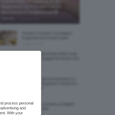
Creme Mani Protettive ✨ 12
Riparatrici Da Provare Contro
Secchezza E Screpolature🔝
-
TeamClio
7 Agosto 2026
Profumi Al Limone 🍋 Le Migliori
Fragranze Da Provare Subito
7 Agosto 2026
Borse Di Paglia Estate 2026, Quali
Portarsi In Spiaggia Per Essere Chic
E Comode
7 Agosto 2026
La French Pedicure In Estate È La
Nail Art Più Elegante E Trendy Per I
Nostri Piedini
7 Agosto 2026
and process personal
Tinta Labbra Coreana, Le Migliori
 advertising and
Da Provare ORA
ent. With your
7 Agosto 2026