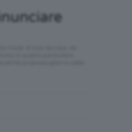
inunciare
l look: le tute da casa, da
ttutto in questo particolare
e qualche proposta glam e calda