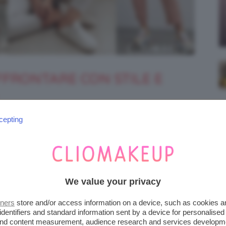
FFRONTARE CON STILE E
cepting
, a meno che
abbigliamento da smart working
ideochiamate
continue, ma le
tute sportive
vviamente, per fare anche un po’ di fitness
We value your privacy
tners
store and/or access information on a device, such as cookies 
identifiers and standard information sent by a device for personalised
 and content measurement, audience research and services developm