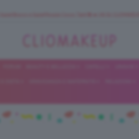
 SuperStrucco e SuperMousse Cocco Tiarè 🌺 ➡️ VAI SU CLIOMAK
FORUM
BEAUTY E BELLEZZA
CAPELLI
UNGHIE
ClioMakeUp
E DIETA
GRAVIDANZA E MATERNITÀ
RELAZIONI
Blog