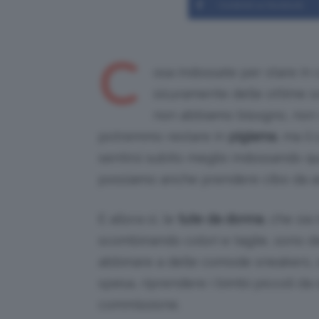
Condividi su Facebook
C
osa indossate per stare in 
sicuramente delle ottime s
non abbiamo bisogno, non 
potremmo restare in
pigiama
, ma il
sentirsi subito meglio indossando q
possiamo anche prendere cibo da as
E allora sì, le
tute da donna
, che si
scombinando colori e taglie, sono d
abbinare a delle comode sneakers, s
spesa, riprendere i bimbi piccoli da 
commissione.