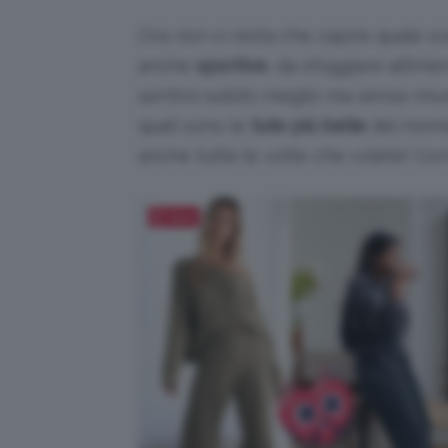
Ora non ci resta che capire quale s
anche
sportive
, da sfoggiare all’in
sentirsi subito meglio ma senza rinu
quali sono le
tute più belle
del momen
anche tutte le volte che volete! Con
Salva