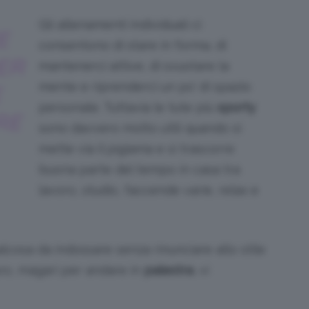
Gli allenamenti individuali ci
E
consentono di stare in forma, di
ER
mantenerci attive, di svuotare la
mente e riprenderci un po’ di spazio
E
personale. Tuttavia le tute più
sporty
RE
sono davvero molto utili quando si
mette via il pigiama e si trascorre
buona parte del tempo in casa tra
lavoro, studio, faccende varie, relax e
lcosa da indossare senza rinunciare allo stile
uro, magari per andare in
palestra
, vi