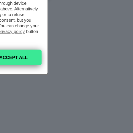
through device
above. Alternatively
 or to refuse
consent, but you
. You can change your
privacy policy
button
ACCEPT ALL