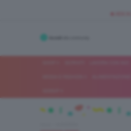
🥥 NEW IN
Accedi
alla community
SHOP
ISCRIVITI
LAVORA CON NOI
MODA E FASHION
ALIMENTAZIONE 
GOSSIP
Home
IN EVIDENZA