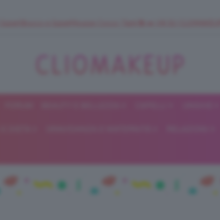
 SuperStrucco e SuperMousse Cocco Tiarè 🌺 ➡️ VAI SU CLIOMAK
FORUM
BEAUTY E BELLEZZA
CAPELLI
UNGHIE
ClioMakeUp
E DIETA
GRAVIDANZA E MATERNITÀ
RELAZIONI
Blog