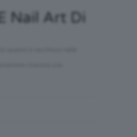
 Nail Art Di
tto questo è racchiuso nelle
 potremmo ricevere una