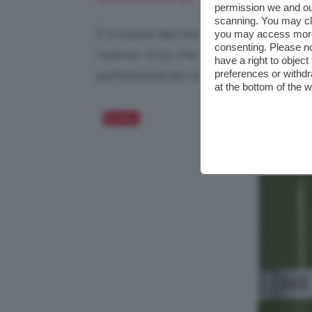
permission we and o
scanning. You may cl
È il colore del momento e quello ch
you may access more 
consenting. Please no
nuance ricca che proprio per il suo 
have a right to objec
preferences or withdr
perfettamente con le
unghie ottob
at the bottom of the 
Salva