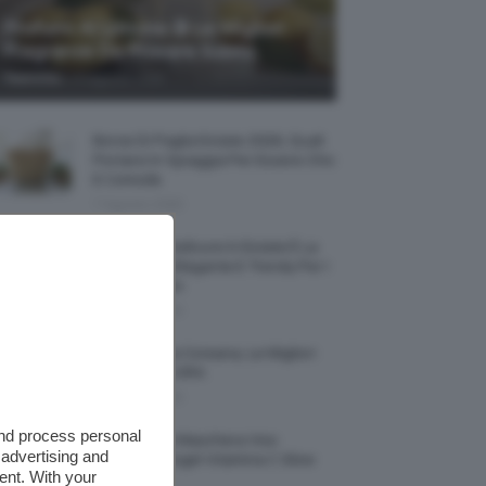
Profumi Al Limone 🍋 Le Migliori
Fragranze Da Provare Subito
-
TeamClio
7 Agosto 2026
Borse Di Paglia Estate 2026, Quali
Portarsi In Spiaggia Per Essere Chic
E Comode
7 Agosto 2026
La French Pedicure In Estate È La
Nail Art Più Elegante E Trendy Per I
Nostri Piedini
7 Agosto 2026
Tinta Labbra Coreana, Le Migliori
Da Provare ORA
7 Agosto 2026
and process personal
Recensione Maschera Viso
 advertising and
Sephora Idrogel Vitamina C Glow
ent. With your
Mask