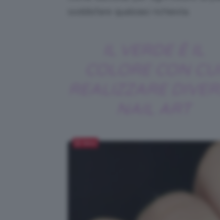
soddisfare qualsiasi richiesta.
IL VERDE È IL
COLORE CON CU
REALIZZARE DIVER
NAIL ART
Salva