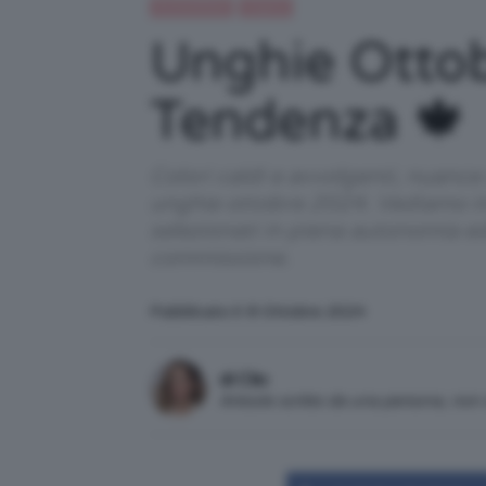
IN EVIDENZA
Unghie
Unghie Ottob
Tendenza 🍁
Colori caldi e avvolgenti, nuance 
unghie ottobre 2024. Vediamo ins
selezionati in piena autonomia e
commissione.
Pubblicato il: 8 Ottobre 2024
di Clio
Articolo scritto da una persona, no