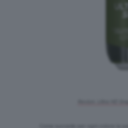
Revlon, Ultra HD Sna
Come succede per ogni colore la pal