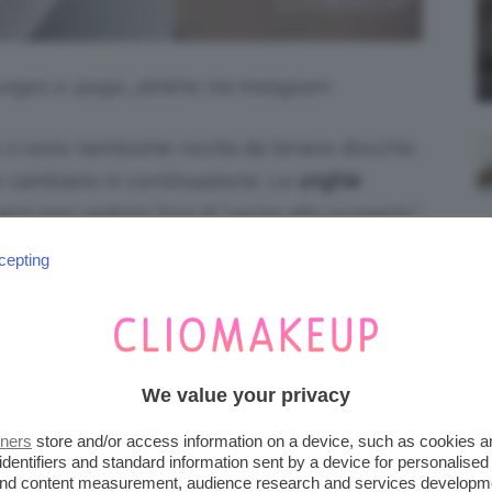
unge1 e @ego_alinkha Via Instagram
e ci sono tantissime novità da tenere d’occhio
cambiano in continuazione. Le
unghie
zi non vedono l’ora di “uscire allo scoperto”
pronte a farvi conquistare dalle ultime
cepting
i sotto.
iena autonomia editoriale. Se acquistate uno di
 una commissione.
We value your privacy
E 2024 IL VERDE NON PUÒ
tners
store and/or access information on a device, such as cookies 
identifiers and standard information sent by a device for personalised
 and content measurement, audience research and services developm