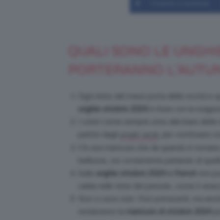
Condividi su Facebook
QUALI SONO LE UNGHI
PORTERANNO L’AUTUN
Ogni inizio del mese porta delle novità e 
unghie ottobre 2024
in linea con la stagio
I colori come sempre sono alla base della 
partire dagli
, per continuare co
smalti verdi
C’è una manicure che da quando è tornata a
bellezze, sto ovviamente parlando di quel
Sulle
unghie ottobre 2024
la
french
non può
calda nelle tinte del periodo, come il vinac
Non ci sono solo i fiori primaverili, ma an
renderanno la
manicure di ottobre 2024
pi