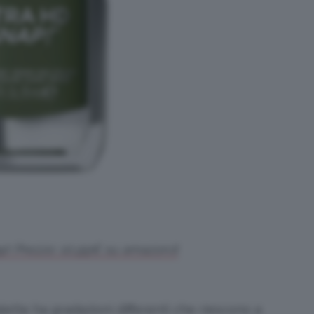
p! Prezzo: 10,99€ su amazon.it
ette ha gradazioni differenti che riescono a