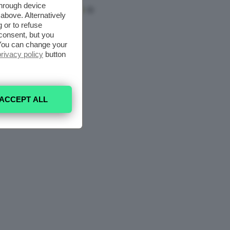
through device
above. Alternatively
 or to refuse
consent, but you
. You can change your
privacy policy
button
ACCEPT ALL