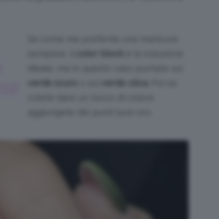
Se come me preferite una manicure
semplice, il
color block
è la soluzione
I
ideale, ma in questo caso puntate sul
verde scuro
o sul
verde oliva
. Poi se
SE
volete dare un tocco di colore
aggiungete dei punti luce oro.