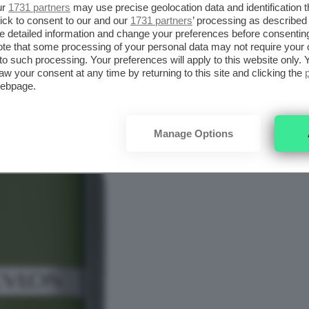
ur
1731 partners
may use precise geolocation data and identification 
ick to consent to our and our
1731 partners
’ processing as described 
e meglio rappresenta l’
autunno
: il
verde
è una
detailed information and change your preferences before consenting
te that some processing of your personal data may not require your 
carattere così intenso si sposa
t to such processing. Your preferences will apply to this website only
aw your consent at any time by returning to this site and clicking the
re 2024
.
webpage.
Manage Options