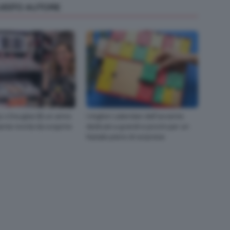
QUESTO AUTORE
 x Douglas 🎂 un anno
I migliori calendari dell’avvento
ante novità da scoprire
dedicati a grandi e piccini per un
Natale pieno di sorprese