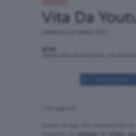
Uncategorized
Vita Da Yout
Pubblicato il: 20 Febbraio 2014
di Clio
Articolo scritto da una persona, non da una 
Condividi su Facebook
Ciao ragazze!
Quello di oggi sarà sicuramente un
desiderio di
mettere in chiaro al