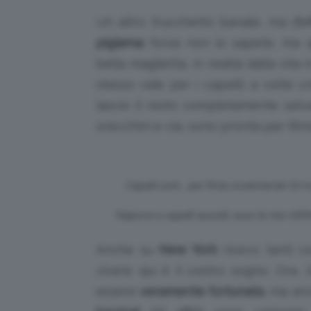
Un altro trucchetto banale, ma d’ef
pigiama:
forse non lo sapete, ma 
bella maglietta, in realtà dalla vita
stesso vale per i capelli: a volte 
lascio il resto completamente selv
orecchini e via, sono pronta per film
Capelli corti…per finta ovviamente! Di
Felpone e capelli raccolti: ecco la mia VE
Anche su
New York
ricevo tanti c
vivere qui è il vostro sogno. Ora,
essere
veramente fortunata
, ma an