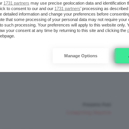
ur
1731 partners
may use precise geolocation data and identification 
 ci sono lati positivi e negativi in ogni cosa,
ick to consent to our and our
1731 partners
’ processing as described 
detailed information and change your preferences before consenting
affascinanti!
te that some processing of your personal data may not require your 
t to such processing. Your preferences will apply to this website only
aw your consent at any time by returning to this site and clicking the
 “dietro le quinte” vi abbia interessato e
webpage.
e un po’ l’immagine forse non veritiera che
erale! Ricordate che la perfezione non esiste
Manage Options
empre guardare anche l’altra faccia della
Prossimo Post
Coolspotting: Beyoncè