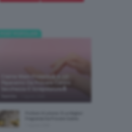
POST POPOLARI
Creme Mani Protettive ✨ 12
Riparatrici Da Provare Contro
Secchezza E Screpolature🔝
-
TeamClio
7 Agosto 2026
Profumi Al Limone 🍋 Le Migliori
Fragranze Da Provare Subito
7 Agosto 2026