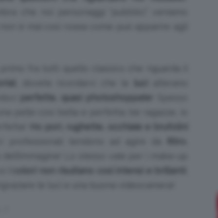
mbra che noi personaggi “pubblici” veniamo
à non è mai così rosea come può apparire agli
Bellezza
imo fra tutti quello classico che riguarda il
orial
, dovete ricordarvi che le
luci
alterano
ndoci
perfette, quasi photoshoppate
! Spesso
a pelle così bella e perfetta; bè ragazze, io
e
rfetta!
Ho
pori, rughette, occhiaie e brufolini
ci professionali tendono ad agire da
filtro
,
 dell’immagine! Lo stesso vale per i make-up
oi
i colori non risultano così intensi e brillanti
,
Makeup
graziare le luci e una buona videocamera!
…!