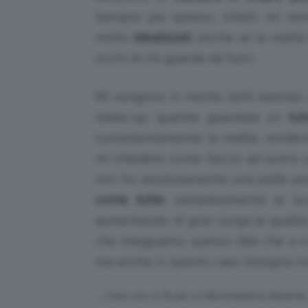
Sempre più spesso, infatti, mi se
molto
idealizzati
, anche se la realt
occhi di chi guarda da fuori.
Mi vengono in mente tanti esempi, pr
make-up: quando guardate un
tut
consistentemente la realtà, rende
mi chiedete come faccio ad avere un
non ho assolutamente una pelle pe
come tutte
, semplicemente le lu
aumentando di gran lunga la qualità
che eseguiamo; spesso dite che a v
ma anche in questo caso bisogna rin
…Cosa non si fa per un’illuminazione decente