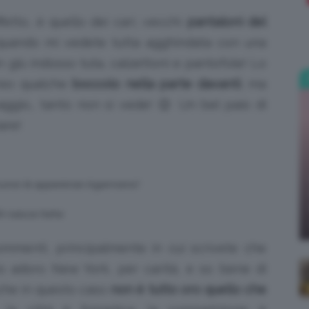
fetto, è quello dei cari, vecchi
pantaloni del
;)
quando mi vedete tutta agghindata con una
 in giù indosso tuta, calzettoni e pantofole! Lo
creo qualche
boccolo nella parte davanti
, ma
aggio… tanto non si vede! 😉 Un bel paio di
are!
 nuovo le apparenze ingannano!
RA natura hehe
ommenti, principalmente in cui scrivete che
 io adoro New York, per carità, e so bene di
che in questo caso
non è tutto oro quello che