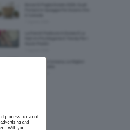
Borse Di Paglia Estate 2026, Quali
Portarsi In Spiaggia Per Essere Chic
E Comode
7 Agosto 2026
La French Pedicure In Estate È La
Nail Art Più Elegante E Trendy Per I
Nostri Piedini
7 Agosto 2026
Tinta Labbra Coreana, Le Migliori
Da Provare ORA
7 Agosto 2026
and process personal
 advertising and
ent. With your