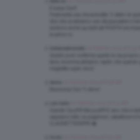
20 Febbraio 2014 at 6:27 AM
Raffa Oro
E brava Clio!!!
Finalmente una che ammette “il dietro le quin
dire che se abbiamo una vita,(passatemi il te
esistono anche qui tanti lati POSITIVI ed imp
la penso io.
20 Febbraio 2014 at 6:33
Gattalunakimonoblu
Questo post conferma quanto tu sia proprio 
terra…insomma abbiamo capito che quando giri
magliette super secsi!
20 Febbraio 2014 at 6:38 AM
Serena
Bravissima Clio! Ti stimo!
20 Febbraio 2014 at 6:41 AM
Lara Carlini
Grande Cliuz!!!!!!! Bel post!!!!! È vero che in
sappiamo tutto sui pigiamoni, ciabattone e t
CLAUDIETTISSS!!!!!!!!) 😀
20 Febbraio 2014 at 6:52 AM
Fra Nci