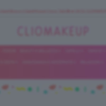
 SuperStrucco e SuperMousse Cocco Tiarè 🌺 ➡️ VAI SU CLIOMAK
FORUM
BEAUTY E BELLEZZA
CAPELLI
UNGHIE
ClioMakeUp
E DIETA
GRAVIDANZA E MATERNITÀ
RELAZIONI
Blog