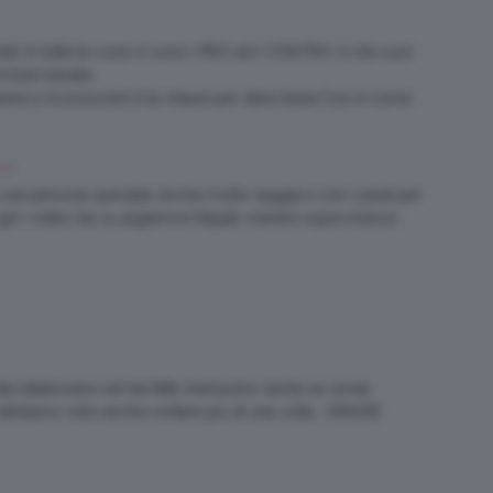
te”,in tutte le cose ci sono i PRO ed i CONTRO, il che vuol
rmine) banale,
arare a riconoscerli è la chiave per stare bene.Così è come
 AM
una persona speciale, anche molto saggia e con i piedi per
 i video hai su pigiamoni felpati, mentre sopra indossi
 tante idealizzano ed hai fatto benissimo (ache se ormai
i abbiamo visto anche ronfare più di una volta… GRAZIE