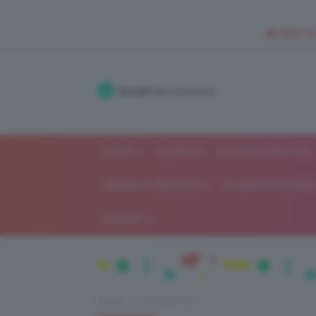
🥥 NEW IN
Accedi
alla community
SHOP
ISCRIVITI
LAVORA CON NOI
MODA E FASHION
ALIMENTAZIONE 
GOSSIP
Home
Uncategorized