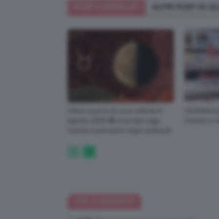
POST CORRELATI
ALTRI POST DI 
Ultimo quarto di Luna calante 6
ClioMakeUp
agosto 2026 🌗 oroscopo oggi,
insieme e t
transiti e previsioni segni zodiacali
276 COMMENTI