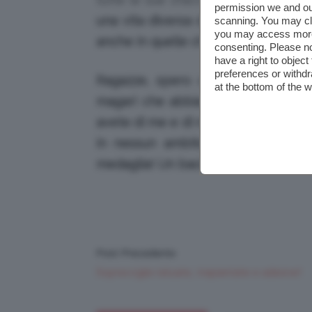
permission we and o
una vita diversa dalla vostra, perché
scanning. You may cl
you may access more 
anche in quelle che ci sembrano più 
consenting. Please no
have a right to objec
preferences or withdr
Ragazze, spero che questo piccolo
at the bottom of the 
magari che abbia aiutato a smontar
avete di me e di noi Youtuber in gen
in nessun ambito e che bisogna s
medaglia! Un bacio bellezze!
Post Precedente
Sopracciglia tatuate, trapiantate e adesive!