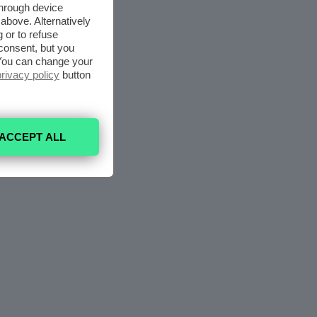
through device
above. Alternatively
 or to refuse
consent, but you
. You can change your
privacy policy
button
ACCEPT ALL