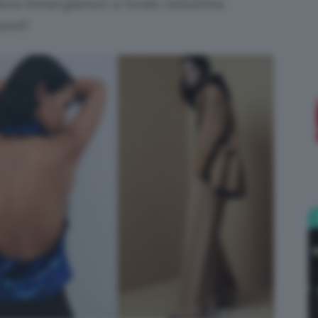
llora immergiamoci a fondo nell’ultima
 post!
;)