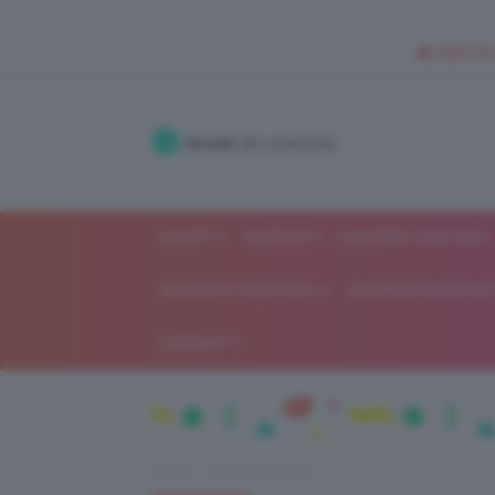
🥥 NEW IN
Accedi
alla community
SHOP
ISCRIVITI
LAVORA CON NOI
MODA E FASHION
ALIMENTAZIONE 
GOSSIP
Home
Moda e fashion