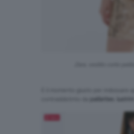
Zara, vestito corto pail
È il momento giusto per indossare qu
contraddistinto da
paillettes
,
lustrini
Salva