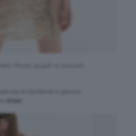
lettes. Prezzo: 49,95€ su zara.com
alcosa di sfavillante e glamour,
e
strass
.