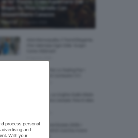
Je So’ Pazzo: Cosa Aspettarsi Dal
Biopic Su Pino Daniele Con
Massimiliano Caiazzo
-
TeamClio
6 Agosto 2026
Abiti Monospalla, Il Trend Elegante
Che Valorizza Ogni Stile: Scopri
Come Abbinarli
6 Agosto 2026
15 Prodotti Per Lo Styling Per I
Capelli Corti E Cortissimi 💇🏻‍♀️
6 Agosto 2026
Honey Nails, Le Unghie Giallo Miele
Che Dominano L’estate: Foto E Idee
Nail Art
6 Agosto 2026
and process personal
Vestiti Lingerie Estate 2026, I
 advertising and
Modelli Freschi E Cool Da Avere
ent. With your
Nell’armadio