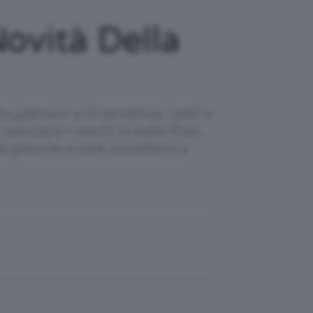
ovità Della
o glamour e di tendenza, caldi e
ancano i vestiti in pelle finta,
giacche e look scintillanti e