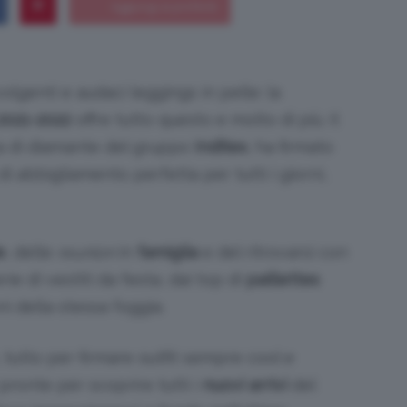
olgenti e audaci leggings in pelle: la
Bellezza
2021-2022
offre tutto questo e molto di più. Il
ta di diamante del gruppo
Inditex
, ha firmato
 abbigliamento perfetta per tutti i giorni,
e
e
, delle
reunion
in
famiglia
e del ritrovarsi con
ie di vestiti da festa, dai top di
paillettes
i della stessa foggia.
Makeup
, tutto per firmare outfit sempre cool e
 pronte per scoprire tutti i
nuovi arrivi
del