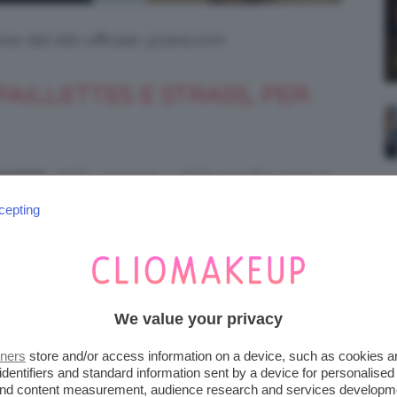
ese dal sito ufficiale @zara.com
PAILLETTES E STRASS, PER
talizie
, delle vacanze e delle lunghe cene e
cepting
We value your privacy
tners
store and/or access information on a device, such as cookies 
identifiers and standard information sent by a device for personalised
 and content measurement, audience research and services developm