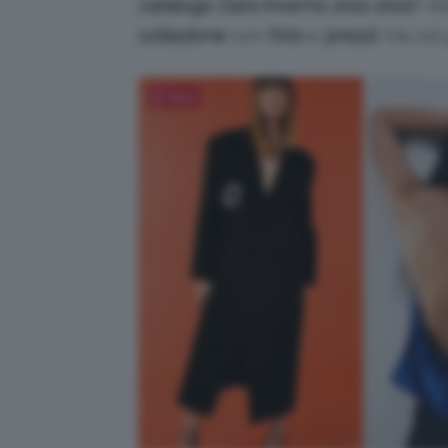
catalogo Zara inverno 2021-2022
? A
collezione
con
foto
e
prezzi
. Via col
Salva