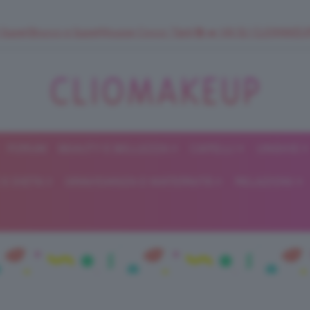
 SuperStrucco e SuperMousse Cocco Tiarè 🌺 ➡️ VAI SU CLIOMAK
FORUM
BEAUTY E BELLEZZA
CAPELLI
UNGHIE
ClioMakeUp
E DIETA
GRAVIDANZA E MATERNITÀ
RELAZIONI
Blog