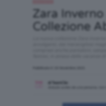
Moda e fashion
Zara Inverno
Collezione A
La nuova collezione Zara invern
avvolgenti, dai meravigliosi magl
compresi anche pantaloni, salope
festosi, in attesa delle vacanze d
Pubblicato il: 16 Novembre 2021
di TeamClio
Articolo scritto da una persona, no