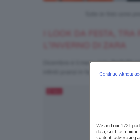
Tutte le foto sono pr
I LOOK DA FESTA, TRA 
L’INVERNO DI ZARA
Dicembre è il mese delle
festività na
infiniti pranzi in famiglia e tra amici.
Continue without ac
Salva
We and our
1731 par
data, such as unique 
content, advertising