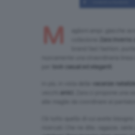
Condividi su Facebook
M
aglioni ampi, giacche avv
collezione
Zara inverno 
brand fast fashion, pun
nuovamente una straordinaria linea di
per
look casual ed eleganti
.
In più, in vista delle
vacanze natalizi
vecchi
amici
, Zara ci propone una ser
alle maglie da coordinare ai pantalon
C’è tutto quello di cui avete bisogno
ricercati. Che ne dite, ragazze, siete