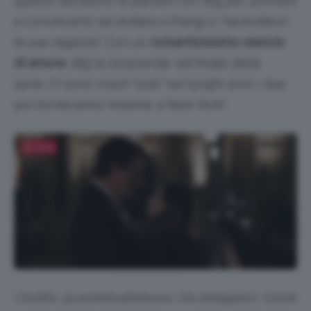
questo decidono di parlare con Big per provare
a convincerlo ad andare a Parigi a “riprendersi
la sua ragazza”. Con un
romanticissimo slancio
di amore
, Big la sorprende nel finale della
serie. Ci sono voluti “solo” sei lunghi anni: i due
poi torneranno insieme a New York!
Salva
Credits: @carriebradshawsc Via Instagram, Carrie