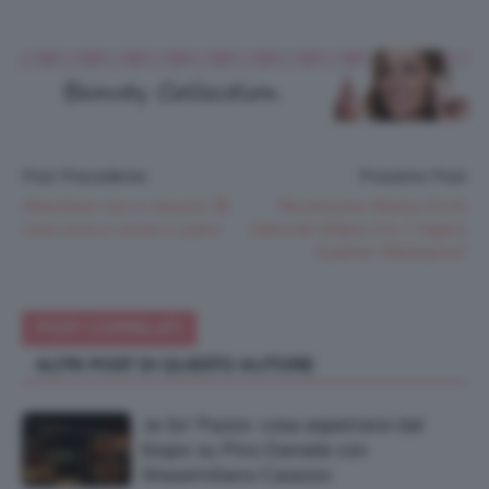
Post Precedente
Prossimo Post
Maschere viso in tessuto 🥰
Recensione Matita Occhi
cosa sono e come si usano
Deborah Milano 2 in 1 Kajal e
Eyeliner Waterproof
POST CORRELATI
ALTRI POST DI QUESTO AUTORE
Je So’ Pazzo: cosa aspettarsi dal
biopic su Pino Daniele con
Massimiliano Caiazzo