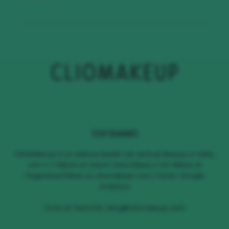
CHI SIAMO
ClioMakeUp è un editore leader nel vertical Beauty in Italia,
con 1.7 Milioni di Utenti Unici/Mese e 4.6 Milioni di
Pageviews/Mese su cliomakeup.com | Fonte: Google
Analytics
Scrivi al TeamClio:
blog@cliomakeup.com