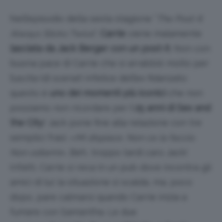
Nell’episodio della sesta stagione “
The Post-It
Always Sticks Twice
“,
Carrie
viene malamente
lasciata da Jack Berger con un post-it
. Non con
buona pace di Carrie che si arrabbiò molto per
l’uscita (di scena!) infelice dell’ex fidanzato:
questo è
uno dei momenti più iconici
che non
possiamo non ricordare per
i 25 anni di Sex and
the City
! Jack pone fine alla relazione con tre
semplici frasi: «
Mi dispiace. Non ce la faccio.
Non odiarmi
». Beh, troppo tardi caro Jack!
Infatti, Carrie si reca in un pub dove incontra gli
amici di lui: la situazione si scalda, ma, poco
dopo, pare calmarsi quando Carrie inizia a
fumare con Samantha. Le due