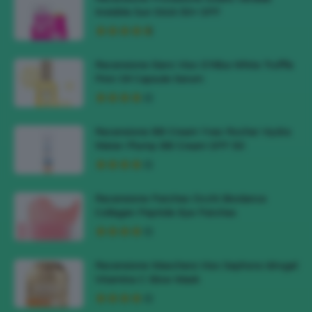
Invisible Sun Stick 50+ SPF
Recensione Siero Viso D’Alba White Truffle
First Oil Capsule Serum
Recensione BB Cream Yves Rocher Hydra
Water-Plump BB Cream SPF 50
Recensione Patches Occhi Biodance
Collagen Peptide Eye Patches
Recensione Maschera Viso Sephora Idrogel
Vitamina C Glow Mask