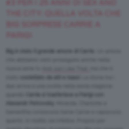
#3 PER I 25 ANNI DI SEX AND
THE CITY: QUELLA VOLTA CHE
BIG SORPRESE CARRIE A
PARIGI
Big è stato il grande amore di Carrie
. Un amore
che abbiamo visto proseguire anche nella
nuova serie tv
ma che è
And Just Like That,
stato
costellato da alti e bassi
. La storia tra i
due arriva a una svolta nella sesta stagione,
quando
Carrie
si trasferisce a Parigi con
Alexandr Petrovsky
. Miranda, Charlotte e
Samantha conoscono bene Carrie e capiscono
quanto, in realtà, sia infelice. Proprio per