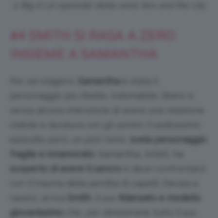
e Big in un episodio della serie Sex and the city
#4 SMITH SI RASA A ZERO
INSIEME A SAMANTHA
Per sei stagioni,
Samantha
è stata il
personaggio più ribelle, indomabile, libero e
senza alcuna intenzione di avere una relazione
stabile e duratura con gli uomini. Il sedicesimo
episodio però, un plot-twist,
svela personaggio
fragile e innamorato
. Samantha, infatti, ha
scoperto di avere il cancro
e deve confrontarsi
con il trauma della perdita di capelli. Decisa a
rasarsi, arriva
Smith
, il suo
fidanzato e modello
giovanissimo
che, per dimostrarle tutto il suo