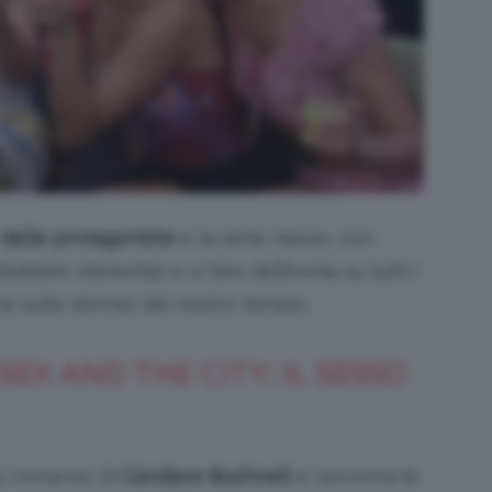
’ delle protagoniste
e la serie riesce, con
ribaltare stereotipi e a fare dell’ironia su tutti i
(e sulle donne) del nostro tempo.
SEX AND THE CITY: IL SESSO
mo romanzo di
Candace Bushnell
e racconta le