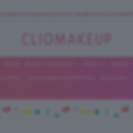
 SuperStrucco e SuperMousse Cocco Tiarè 🌺 ➡️ VAI SU CLIOMAK
FORUM
BEAUTY E BELLEZZA
CAPELLI
UNGHIE
ClioMakeUp
E DIETA
GRAVIDANZA E MATERNITÀ
RELAZIONI
Blog