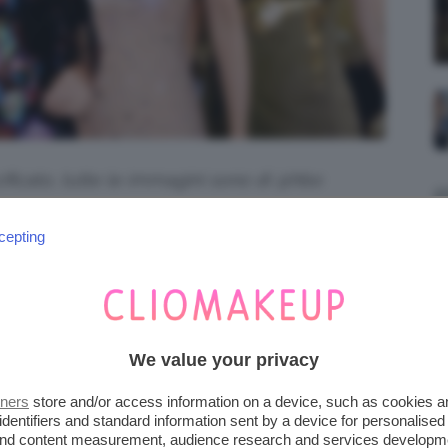
icato, tutte le immagini sono di @hbo
MO TUTTE CARRIE,
cepting
E E MIRANDA
, nella serie diversissime tra loro ma legate in
We value your privacy
e contribuito al successo dello show. Il
sica Parker
), Samantha (
Kim Cattrall
),
tners
store and/or access information on a device, such as cookies 
identifiers and standard information sent by a device for personalised
Cynthia Nixon
) condensano così tante
 and content measurement, audience research and services developm