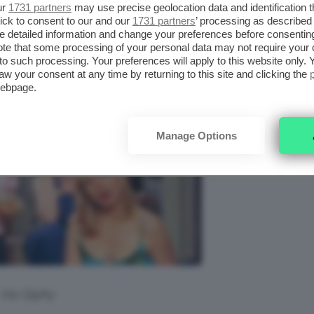
mpossibile non riconoscersi in almeno una di
ur
1731 partners
may use precise geolocation data and identification 
ick to consent to our and our
1731 partners
’ processing as described 
detailed information and change your preferences before consenting
te that some processing of your personal data may not require your 
t to such processing. Your preferences will apply to this website only
aw your consent at any time by returning to this site and clicking the
webpage.
Manage Options
Via Giphy