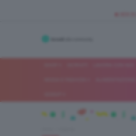
🥥 NEW IN
Accedi
alla community
SHOP
ISCRIVITI
LAVORA CON NOI
MODA E FASHION
ALIMENTAZIONE 
GOSSIP
Home
Celebrità