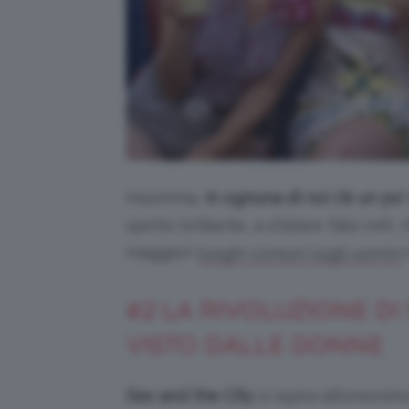
Insomma,
in ognuna di noi c’è un po
spirito brillante, a sfatare falsi miti, 
maggiori
luoghi comuni sugli uomini
#2 LA RIVOLUZIONE DI 
VISTO DALLE DONNE
Sex and the City
si ispira all’omoni