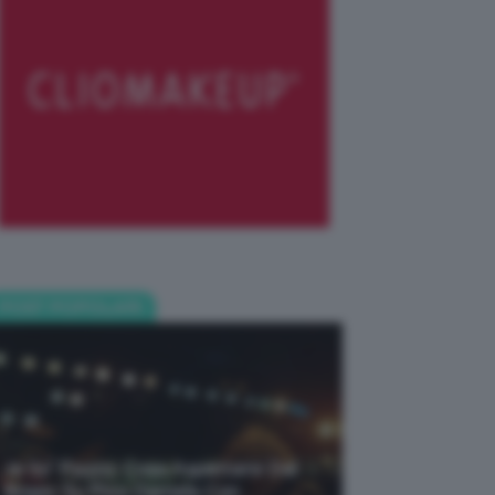
POST POPOLARI
Je So’ Pazzo: Cosa Aspettarsi Dal
Biopic Su Pino Daniele Con