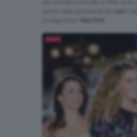
più cliccate e cercate in Rete. Ecco 
partire dalla grandezza del
cast
e d
protagonista”:
New York
.
Salva