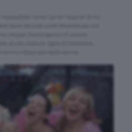
 impossibile come Carrie? Quante di noi,
are bene da sole come Miranda per poi
a vita per l’uomo giusto? E ancora,
tile di vita sopra le righe di Samantha,
ertà incondizionata delle donne.