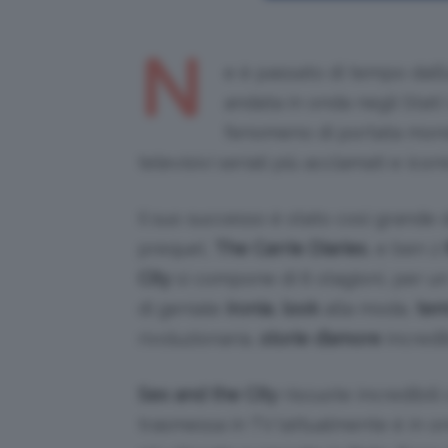
N
e è passato di tempo dall’
andata in onda negli Stati 
fenomeno di portata mondi
televisivi seriali più acclamati e icon
Il suo successo è stato così grande d
prequel,
The Carrie Diaries
, e ben 2
City
si compone di 6 stagioni, per un
di geniale
ironia
,
look
alla moda,
tem
rivoluzionaria,
storie d’amore
incredib
Sex and the City
riscuote incredibili
trasmessa in TV (attualmente è in o