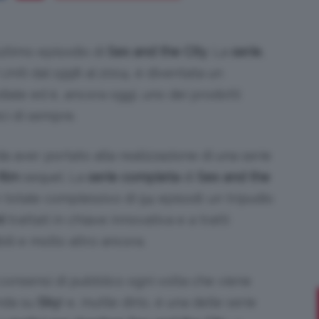
ultimo episodio di
Sex and the City
. La
serie
,
Uniti dal 1998 al 2004, è diventata un
Bellezza
ale ed è, ancora oggi, uno dei prodotti
ici di sempre.
a aver portato alla realizzazione di una serie
e
film
sequel. La
serie completa
di
Sex and the
 totale complessivo di 94 episodi: un tripudio
i
trattati in chiave innovativa e a tratti
ili e molto altro ancora.
Makeup
 consensi di pubblico ogni volta che viene
nda su
Sky
) e, inutile dirlo, è una delle serie