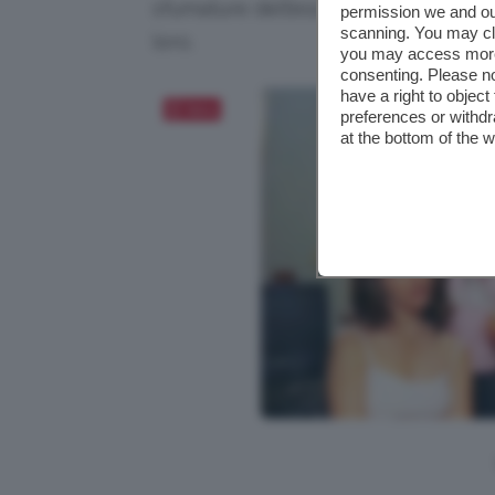
sfumature dell’essere donna che è i
permission we and o
scanning. You may cl
loro.
you may access more 
consenting. Please no
have a right to objec
Salva
preferences or withdr
at the bottom of the 