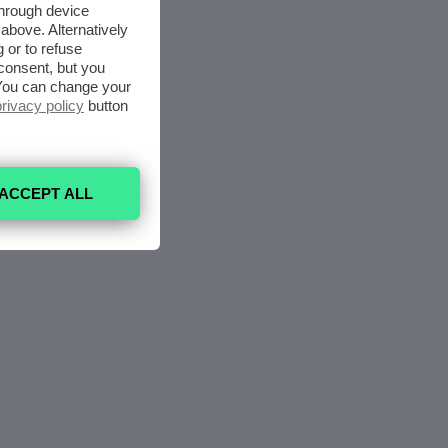
through device
above. Alternatively
 or to refuse
consent, but you
. You can change your
privacy policy
button
ACCEPT ALL