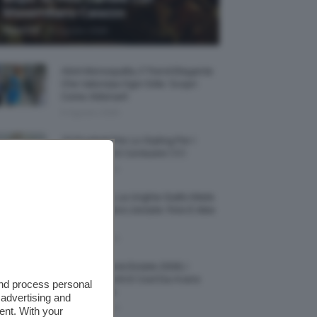
Massimiliano Caiazzo
-
TeamClio
6 Agosto 2026
Abiti Monospalla, Il Trend Elegante
Che Valorizza Ogni Stile: Scopri
Come Abbinarli
6 Agosto 2026
15 Prodotti Per Lo Styling Per I
Capelli Corti E Cortissimi 💇🏻‍♀️
6 Agosto 2026
Honey Nails, Le Unghie Giallo Miele
Che Dominano L’estate: Foto E Idee
Nail Art
6 Agosto 2026
Vestiti Lingerie Estate 2026, I
Modelli Freschi E Cool Da Avere
and process personal
Nell’armadio
 advertising and
6 Agosto 2026
ent. With your