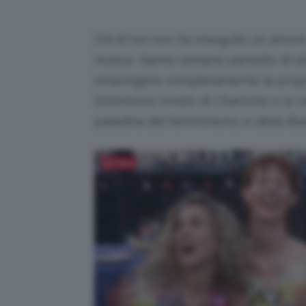
Chi di noi non ha inseguito un amore
invece, hanno sempre pensato di st
stravolgere completamente la propri
l’ottimismo innato di Charlotte e lo s
paladina del femminismo e della lib
Salva