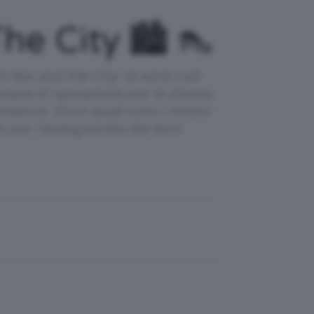
e City 🏙️ 👠
i Sex and the City: la serie cult
ssere di ispirazione per le donne,
mature. Ecco quali sono i motivi
do per l'avanguardia dei temi