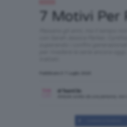
Celebrità
7 Motivi Per 
Passano gli anni, ma il tempo non s
con Sarah Jessica Parker, Cynthia
superando i confini generazional
per rivedere la serie ancora oggi
trattati.
Pubblicato il: 7 Luglio 2020
di TeamClio
Articolo scritto da una persona, no
Condividi su Facebook