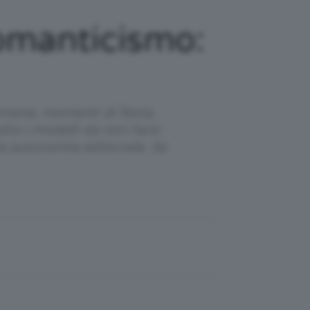
Romanticismo:
ntane, momenti di festa,
to i modelli da non farsi
na autonomia editoriale. Se