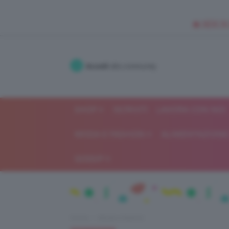
🥥 NEW IN
Accedi
alla community
SHOP
ISCRIVITI
LAVORA CON NOI
MODA E FASHION
ALIMENTAZIONE 
GOSSIP
Home
Moda e fashion