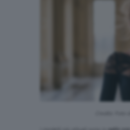
Credits: Foto 
I modelli più attuali sono in
satin co