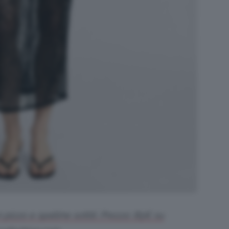
pizzo e spalline sottili. Prezzo: 85€ su