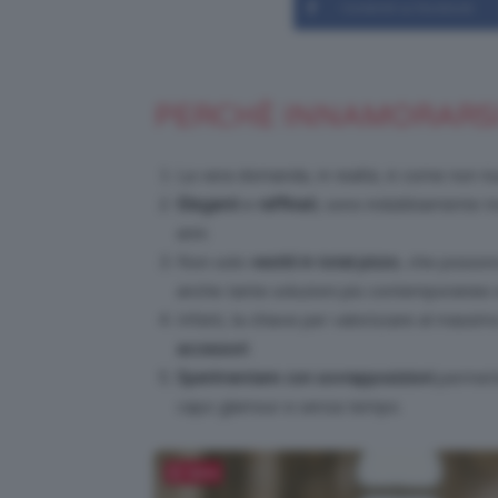
Condividi su Facebook
PERCHÈ INNAMORARSI D
La vera domanda, in realtà, è come non riu
Eleganti
e
raffinati
, sono indubbiamente tra
anni.
Non solo
vestiti in total pizzo
, che possono
anche tante soluzioni più contemporanee 
Infatti, la chiave per valorizzare al massim
accessori
.
Sperimentare con sovrapposizioni
permette
capo glamour e senza tempo.
Salva