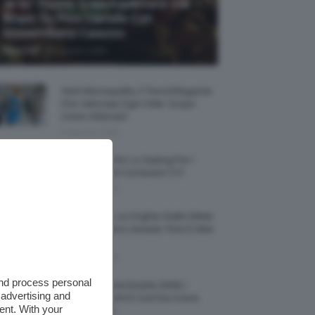
Je So’ Pazzo: Cosa Aspettarsi Dal
Biopic Su Pino Daniele Con
Massimiliano Caiazzo
-
TeamClio
6 Agosto 2026
Abiti Monospalla, Il Trend Elegante
Che Valorizza Ogni Stile: Scopri
Come Abbinarli
6 Agosto 2026
15 Prodotti Per Lo Styling Per I
Capelli Corti E Cortissimi 💇🏻‍♀️
6 Agosto 2026
Honey Nails, Le Unghie Giallo Miele
Che Dominano L’estate: Foto E Idee
Nail Art
6 Agosto 2026
and process personal
Vestiti Lingerie Estate 2026, I
 advertising and
Modelli Freschi E Cool Da Avere
ent. With your
Nell’armadio