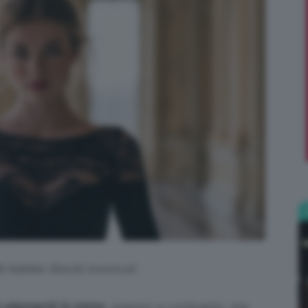
;)
di Adobe Stock| overrust
n elementi in pizzo
, spesso a contrasto, ma