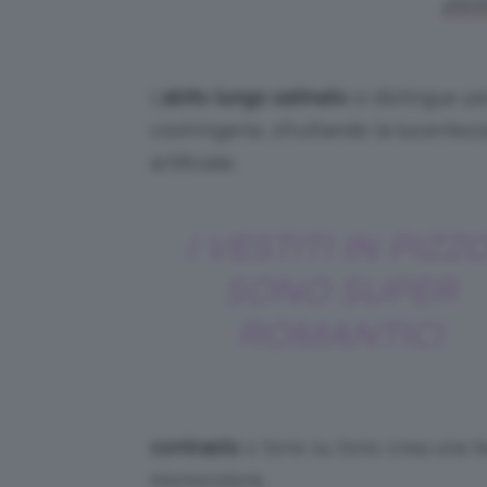
plea
L’
abito lungo satinato
si distingue pe
costringerla, sfruttando la lucentezz
artificiale.
I VESTITI IN PIZZ
SONO SUPER
ROMANTICI
contrasto
o tono su tono crea una t
monocolore.