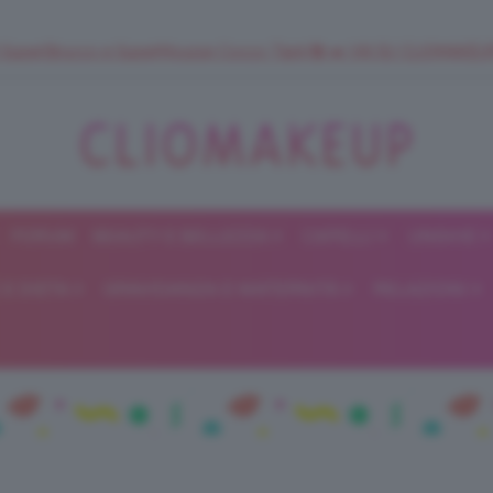
 SuperStrucco e SuperMousse Cocco Tiarè 🌺 ➡️ VAI SU CLIOMAK
FORUM
BEAUTY E BELLEZZA
CAPELLI
UNGHIE
ClioMakeUp
E DIETA
GRAVIDANZA E MATERNITÀ
RELAZIONI
Blog