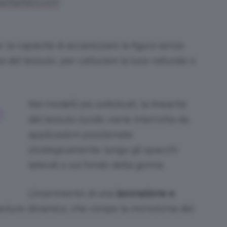
sefashion.com
r la capacità di accarezzare la figura senza
a del tessuto, per catturare la luce naturale o
Nei modelli più sofisticati, la linearità
O
del tessuto lucido viene interrotta da
applicazioni posizionate
strategicamente: lungo gli spacchi
laterali o sul fondo della gonna.
L’inserimento di una
lavorazione a
exture dinamica, che rompe la monotonia del