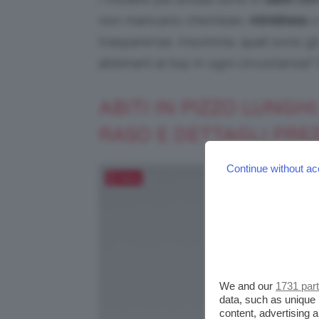
non mancano chemisier,
minidress
trasparenze. Insomma, quali sono gli
abbinarli al top in ogni circostanza
ABITI IN PIZZO LUNGHI
RASO E DETTAGLI PREZ
Continue without ac
Salva
We and our
1731 par
data, such as unique 
content, advertising