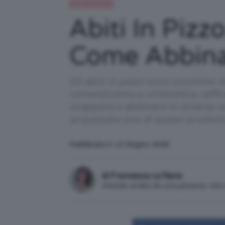
Moda e fashion
Abiti In Piz
Come Abbinar
Gli abiti in pizzo sono sinonimo 
romanticismo e un’estetica raffin
scappare e abbinare in diverse oc
acquistate uno di questi prodot
Pubblicato il: 12 Giugno 2026
di Francesca La Rana
Articolo scritto da una persona, no