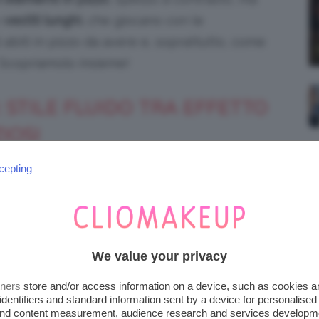
o
vestiti lunghi
, che giocano con le
 abiti in pizzo da avere e, soprattutto, come
? Scopriamolo insieme!
: STILE FLUIDO TRA EFFETTO
IOSI
cepting
We value your privacy
tners
store and/or access information on a device, such as cookies 
identifiers and standard information sent by a device for personalised
 and content measurement, audience research and services developm