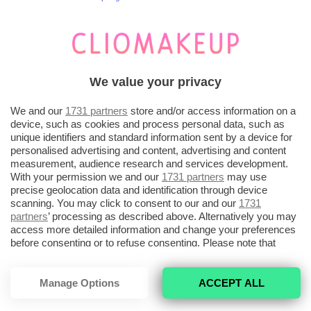
Recensione Correttore Maybelline
Instant Cancella Età Correttore Multi
Uso
INTRODUZIONE & INCI Èandato virale su tutte le piattaforme
We value your privacy
social, amatissimo dai giovanissimi ma anche...
We and our
1731 partners
store and/or access information on a
device, such as cookies and process personal data, such as
unique identifiers and standard information sent by a device for
personalised advertising and content, advertising and content
measurement, audience research and services development.
With your permission we and our
1731 partners
may use
precise geolocation data and identification through device
scanning. You may click to consent to our and our
1731
partners
’ processing as described above. Alternatively you may
access more detailed information and change your preferences
before consenting or to refuse consenting. Please note that
some processing of your personal data may not require your
consent, but you have a right to object to such processing. Your
Recensione Bronzer Overskin Sunny
preferences will apply to this website only. You can change
Manage Options
ACCEPT ALL
Cloud Bronzer
your preferences or withdraw your consent at any time by
returning to this site and clicking the
privacy policy
button at the