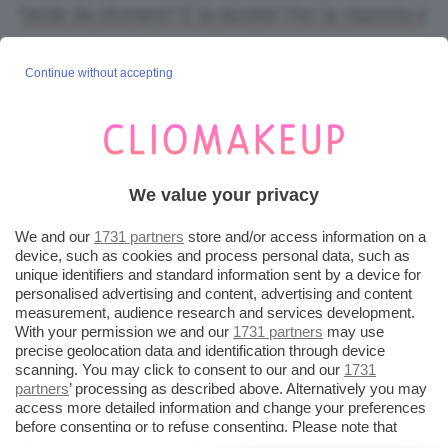
facile da sfumare? E la durata? Per la risposta a
queste domande e molto altro ancora, non
Continue without accepting
fermatevi qui!
1
2
We value your privacy
We and our
1731 partners
store and/or access information on a
LA PAGELLA
device, such as cookies and process personal data, such as
unique identifiers and standard information sent by a device for
PIGMENTAZIONE
personalised advertising and content, advertising and content
7
measurement, audience research and services development.
With your permission we and our
1731 partners
may use
precise geolocation data and identification through device
scanning. You may click to consent to our and our
1731
SFUMABILITÀ
partners
’ processing as described above. Alternatively you may
8
access more detailed information and change your preferences
before consenting or to refuse consenting. Please note that
some processing of your personal data may not require your