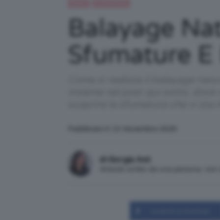
Capelli
IN EVIDENZA
Balayage Nat
Sfumature E
Come si realizza il balayage natu
insieme nel post qui sotto, dove 
scoprire la sfumatura che vi sta 
Pubblicato il: 13 Novembre 2025
di Giorgia Asti
Articolo scritto da una persona, no
Condividi su Facebook