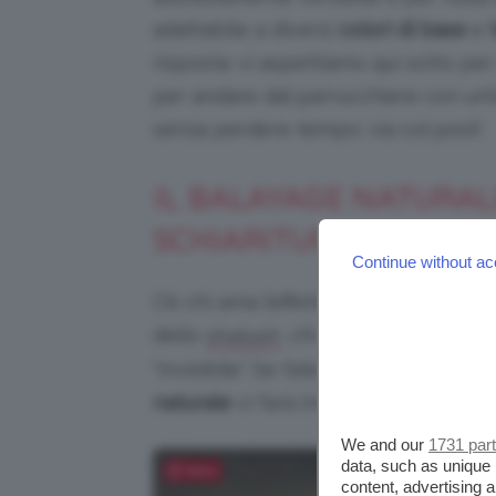
adattabile a diversi
colori di base
e
risposta: vi aspettiamo qui sotto pe
per andare dal parrucchiere con un’i
senza perdere tempo: via col post!
IL BALAYAGE NATURALE
SCHIARITURA PIÙ VERS
Continue without ac
C’è chi ama l’effetto di schiariture v
dello
, chi al contrario pref
shatush
“invisibile”. Se fate parte della sec
naturale
vi farà innamorare.
We and our
1731 par
data, such as unique 
Salva
content, advertising