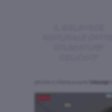
IL BALAYAGE
NATURALE OFFR
SFUMATURE
DELICATE
perché si chiama proprio
balayage 
Salva