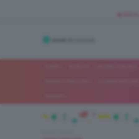
🥥 NEW IN
Accedi
alla community
SHOP
ISCRIVITI
LAVORA CON NOI
MODA E FASHION
ALIMENTAZIONE 
GOSSIP
Home
Capelli