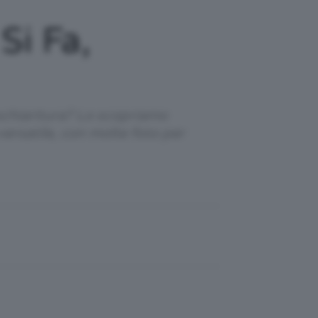
Si Fa,
 schiaritura? Lo scopriamo
versatile, con molte foto per