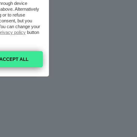
through device
above. Alternatively
 or to refuse
consent, but you
. You can change your
privacy policy
button
ACCEPT ALL