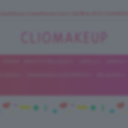
 SuperStrucco e SuperMousse Cocco Tiarè 🌺 ➡️ VAI SU CLIOMAK
FORUM
BEAUTY E BELLEZZA
CAPELLI
UNGHIE
ClioMakeUp
E DIETA
GRAVIDANZA E MATERNITÀ
RELAZIONI
Blog