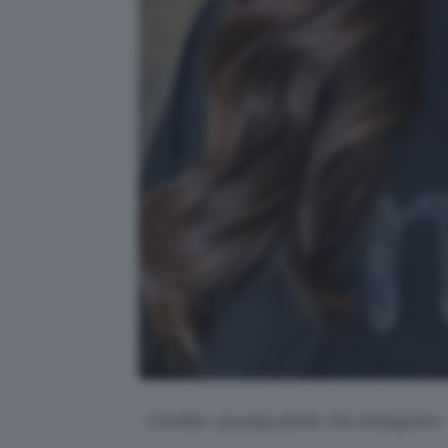
Credits: @
sanja.atelie
Via Instagram 