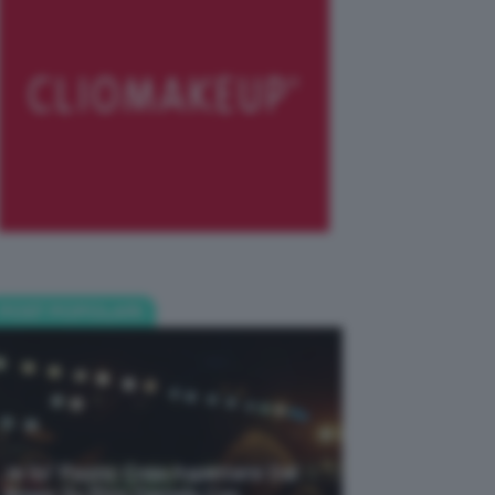
POST POPOLARI
Je So’ Pazzo: Cosa Aspettarsi Dal