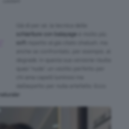
castani
Già di per sé, la tecnica delle
schiariture con balayage
è molto più
E
soft
rispetto al già citato shatush, ma
anche se confrontato, per esempio, al
degradé. In questa sua versione risulta
quasi “nude”, un vestito perfetto per
chi ama capelli luminosi ma
dall’aspetto per nulla artefatto. Ecco
naturale
!