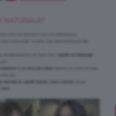
GE NATURALE?
Bellezza
tura soft che illumina il viso con delicatezza.
 caso si procede “a mano” per dare luminosità alla
sta semplicemente nel fatto che i
capelli con balayage
e
soft.
schiariture
di
un tono più chiare
rispetto al colore di base,
i del sole.
 naturale su capelli castani
,
rossi
e
biondi
, senza
e
foto
!
Makeup