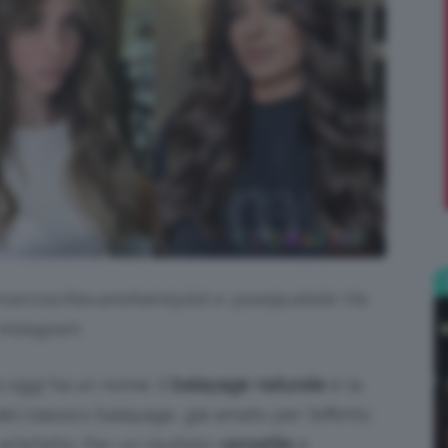
;)
arcoschiavanohairstylist e @sanja.atelie
Via
Instagram
a oggi ha un nome: il
balayage naturale
è la
el classico balayage, già amato per l’effetto
artefatto. Per un risultato
versatile
e