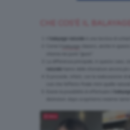
CHE COS’È IL BALAYA
Il
balayage naturale
è una tecnica di schiari
Come il
classico, anche in questo
balayage
chioma nei punti “giusti”.
La differenza principale, in questo caso, 
naturale
hanno delle sfumature ancora più 
Si procede, infatti, con la realizzazione di
così che l’effetto finale mimi quelle natural
Esiste la possibilità di effettuare il
balayage
distinzioni: dopo scopriremo insieme tant
Salva