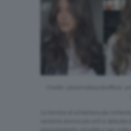
Credits: @kasimalbayrakofficial, @
m
La tecnica di schiaritura più richiest
versione ancora più soft e delicata d
assolutamente versatile e per nulla 