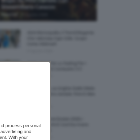
Biopic Su Pino Daniele Con
Massimiliano Caiazzo
-
TeamClio
6 Agosto 2026
Abiti Monospalla, Il Trend Elegante
Che Valorizza Ogni Stile: Scopri
Come Abbinarli
6 Agosto 2026
15 Prodotti Per Lo Styling Per I
Capelli Corti E Cortissimi 💇🏻‍♀️
6 Agosto 2026
Honey Nails, Le Unghie Giallo Miele
Che Dominano L’estate: Foto E Idee
Nail Art
6 Agosto 2026
Vestiti Lingerie Estate 2026, I
Modelli Freschi E Cool Da Avere
and process personal
Nell’armadio
 advertising and
ent. With your
6 Agosto 2026