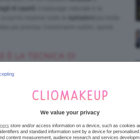
tagli di capelli
, il balayage naturale è la
r scoprire insieme tutte le
ispirazioni
più belle
dea più precisa. Cominciamo subito, quindi,
 È LA TECNICA DI
ATILE E DELICATA
cepting
isibili ed evidenti, come nel caso della tecnica
erisce un risultato molto elegante, chic e quasi
onda categoria, sicuramente il
balayage
We value your privacy
tners
store and/or access information on a device, such as cookies 
identifiers and standard information sent by a device for personalised
 and content measurement, audience research and services developm