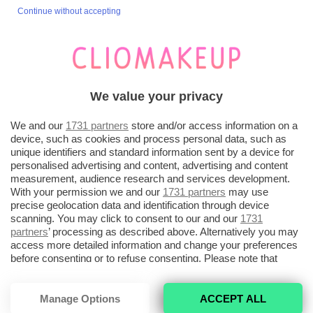
Continue without accepting
We value your privacy
We and our
1731 partners
store and/or access information on a
device, such as cookies and process personal data, such as
unique identifiers and standard information sent by a device for
personalised advertising and content, advertising and content
measurement, audience research and services development.
With your permission we and our
1731 partners
may use
precise geolocation data and identification through device
scanning. You may click to consent to our and our
1731
partners
’ processing as described above. Alternatively you may
access more detailed information and change your preferences
before consenting or to refuse consenting. Please note that
some processing of your personal data may not require your
consent, but you have a right to object to such processing. Your
preferences will apply to this website only. You can change
Manage Options
ACCEPT ALL
your preferences or withdraw your consent at any time by