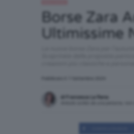
Moda e fashion
Borse Zara A
Ultimissime 
Le nuove borse Zara per l’autunno
Scoprirete delle proposte partico
creazioni più classiche e personal
Pubblicato il: 7 Settembre 2024
di Francesca La Rana
Articolo scritto da una persona, no
Condividi su Facebook