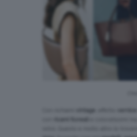
Cre
Con richiami
vintage
, effetto
vernice
con
ricami floreali
e coloratissimi ma
retrò. Questo e molto altro lo trov