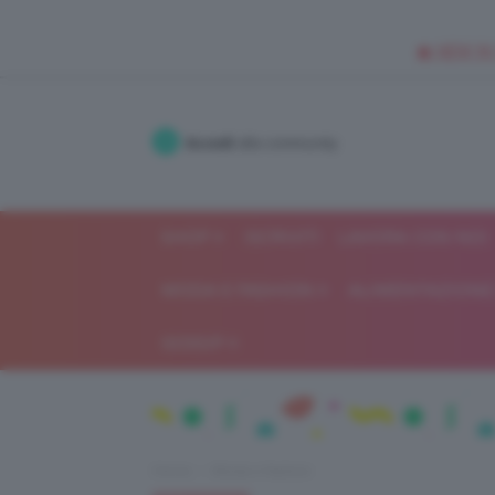
🥥 NEW IN
Accedi
alla community
SHOP
ISCRIVITI
LAVORA CON NOI
MODA E FASHION
ALIMENTAZIONE 
GOSSIP
Home
Moda e fashion