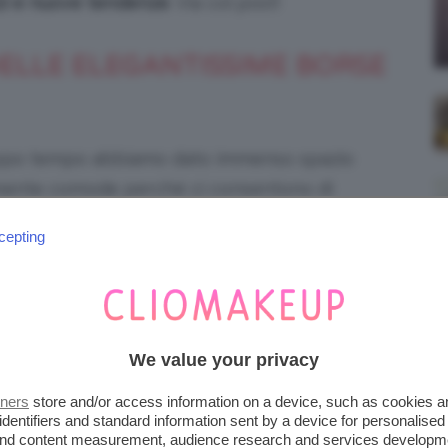
zi e nuove tendenze
. Via col post!
ELLE ELEGANTISSIME BORSE
oppo tempo abbiamo dato immenso spazio
amente comode perché ci consentono di
sanno!), ma sono probabilmente anche quelle
cepting
We value your privacy
tners
store and/or access information on a device, such as cookies 
identifiers and standard information sent by a device for personalised
 and content measurement, audience research and services developm