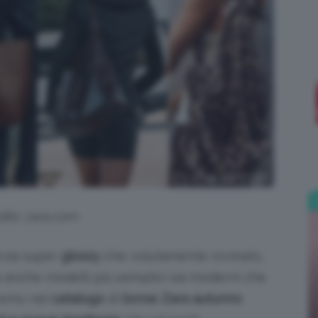
;)
dits: zara.com
sia super
glossy
che volutamente rovinato,
 anche modelli più semplici sia moderni che
eremo nel
catalogo
di
borse Zara autunno