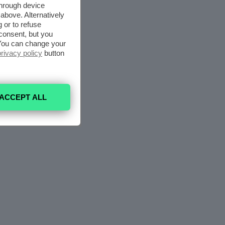
through device
above. Alternatively
 or to refuse
consent, but you
. You can change your
privacy policy
button
ACCEPT ALL