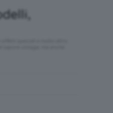
elli,
fetti speciali e molto altro.
dal sapore vintage, ma anche