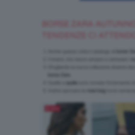
BORSE ZARA AUTUNNO
TENDENZE CI ATTEN
Anche questa volta il catalogo di
borse Za
Il brand, che riesce sempre a catturare i
nu
Sfogliando la nuova collezione diventa dav
borsa Zara.
Quelle a
spalla
sono tornate fortemente d
Inoltre spiccano le
maxi bag
tra le numero
Salva