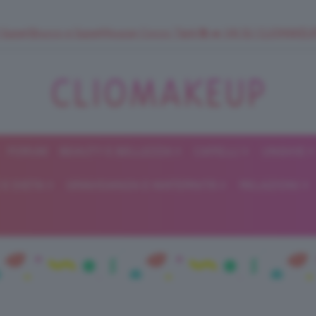
 SuperStrucco e SuperMousse Cocco Tiarè 🌺 ➡️ VAI SU CLIOMAK
FORUM
BEAUTY E BELLEZZA
CAPELLI
UNGHIE
ClioMakeUp
E DIETA
GRAVIDANZA E MATERNITÀ
RELAZIONI
Blog