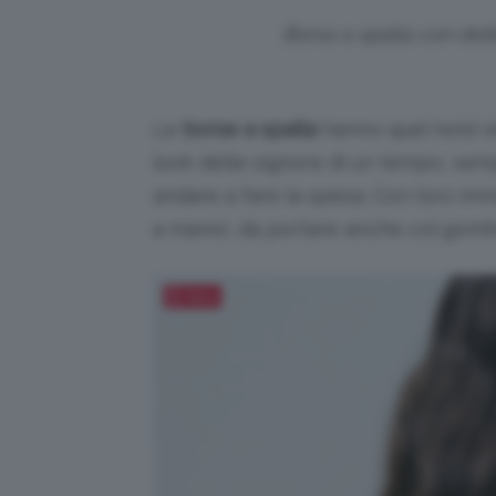
Borsa a spalla con det
Le
borse a spalla
hanno quel twist el
look delle signore di un tempo, se
andare a fare la spesa. Con loro imm
a mano), da portare anche col gomit
Salva