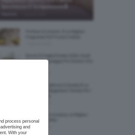
Riparatrici Da Provare Contro
Secchezza E Screpolature🔝
-
TeamClio
7 Agosto 2026
Profumi Al Limone 🍋 Le Migliori
Fragranze Da Provare Subito
7 Agosto 2026
Borse Di Paglia Estate 2026, Quali
Portarsi In Spiaggia Per Essere Chic
E Comode
7 Agosto 2026
La French Pedicure In Estate È La
Nail Art Più Elegante E Trendy Per I
Nostri Piedini
7 Agosto 2026
Tinta Labbra Coreana, Le Migliori
Da Provare ORA
and process personal
 advertising and
7 Agosto 2026
ent. With your