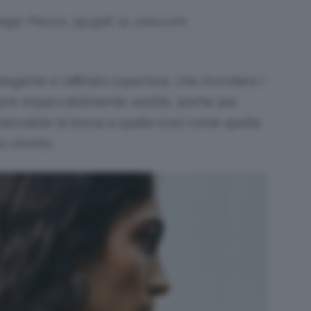
tagli. Prezzo: 39,95€ su zara.com
egante e raffinato superiore, che ricordano i
mpre impeccabilmente vestite, anche per
ancabile la borsa a spalla (così come quella
o stretto.