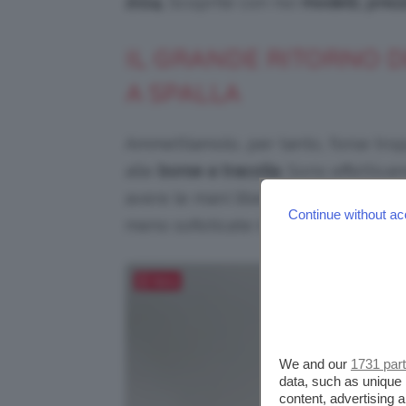
2024.
Scoprite con noi
modelli, prez
IL GRANDE RITORNO D
A SPALLA
Ammettiamolo, per tanto, forse tr
alle
borse a tracolla
. Sono effettiv
avere le mani libere (le mamme lo 
Continue without ac
meno sofisticate in termini di stile.
Salva
We and our
1731 par
data, such as unique 
content, advertising