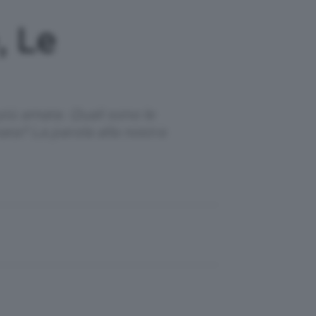
, Le
più amate. Quali sono le
ata? La parola alla nostra