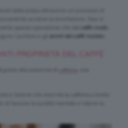
berati dalla polpa attraverso un processo di
sivamente avviene la torrefazione, fase in
 durante questa operazione che dal
caffè crudo
,
engono i profumi e gli
aromi del caffè tostato
.
ANTI PROPRIETÀ DEL CAFFÈ
i
grazie alla presenza di
, una
caffeina
a è l’azione che esercita la caffeina a livello
o di favorire la lucidità mentale e ridurre la