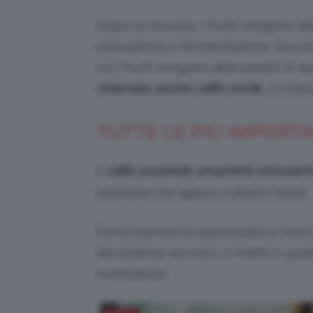
Dopo la raccolta, i frutti vengono li
essicazione e fermentazione. Succes
cui i frutti vengono abbrustoliti. È
chiamato anche caffè verde
, si ott
TUTTE LE PIÙ IMPORT
Il
caffè possiede proprietà stimolant
sostanza che agisce a diversi livelli.
Particolarmente apprezzata e ricercat
del sistema nervoso, è infatti in grad
sonnolenza.