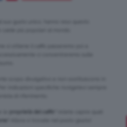
 al suo gusto unico, hanno reso questo
Bellezza
 calde più popolari al mondo.
 si ottiene il caffè passeremo poi a
Successivamente ci concentreremo sulle
nsumo.
e
te scopo divulgativo e non sostituiscono in
Per indicazioni specifiche rivolgetevi sempre
onista di riferimento.
Makeup
e le
proprietà del caffè
? Volete capire quali
one
? Allora vi trovate nel posto giusto!