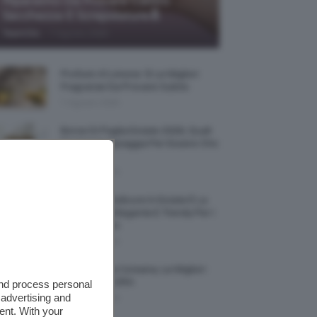
Riparatrici Da Provare Contro
Secchezza E Screpolature🔝
-
TeamClio
7 Agosto 2026
Profumi Al Limone 🍋 Le Migliori
Fragranze Da Provare Subito
7 Agosto 2026
Borse Di Paglia Estate 2026, Quali
Portarsi In Spiaggia Per Essere Chic
E Comode
7 Agosto 2026
La French Pedicure In Estate È La
Nail Art Più Elegante E Trendy Per I
Nostri Piedini
7 Agosto 2026
Tinta Labbra Coreana, Le Migliori
Da Provare ORA
and process personal
 advertising and
7 Agosto 2026
ent. With your