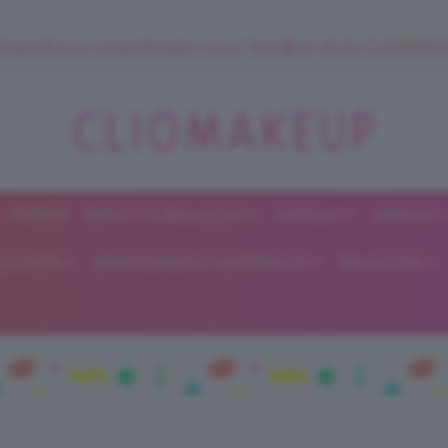
 SuperStrucco e SuperMousse Cocco Tiarè 🌺 ➡️ VAI SU CLIOMAK
FORUM
BEAUTY E BELLEZZA
CAPELLI
UNGHIE
ClioMakeUp
E DIETA
GRAVIDANZA E MATERNITÀ
RELAZIONI
Blog