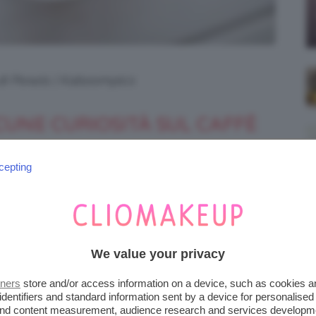
 di Pexels | Kaboompics
CUNE CURIOSITÀ SUL CAFFÈ
, macinazione ed estrazione dei semi della
cepting
numerose specie, quelle più diffuse sono la
We value your privacy
tners
store and/or access information on a device, such as cookies 
identifiers and standard information sent by a device for personalised
 and content measurement, audience research and services developm