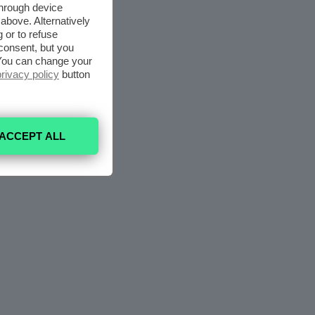
through device
above. Alternatively
 or to refuse
consent, but you
. You can change your
privacy policy
button
ACCEPT ALL