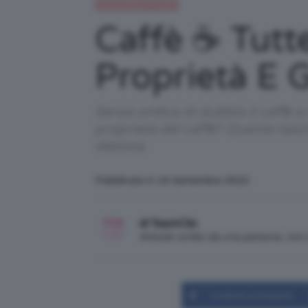
Alimentazione e dieta
Caffè ☕️ Tutt
Proprietà E G
Senza ombra di dubbio il caffè si
proprietà del caffè? Quante tazzi
dietista.
Pubblicato il: 16 Settembre 2022
di TeamClio
Articolo scritto da una persona, no
Condividi su Facebook