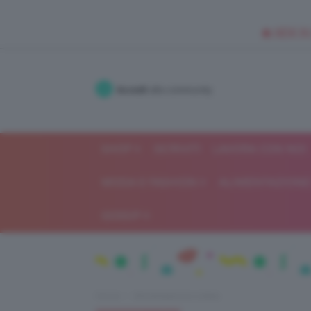
🥥 NEW IN
Accedi
alla community
SHOP
ISCRIVITI
LAVORA CON NOI
MODA E FASHION
ALIMENTAZIONE 
GOSSIP
Home
Alimentazione e dieta