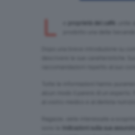
L
e
proprietà del caffè
, unite
prodotto una delle bevande
Dopo una breve introduzione su come
descrivere le sue caratteristiche. 
raccomandazioni rispetto al suo co
Tutte le informazioni hanno puramen
alcun modo il parere di un esperto. 
al vostro medico e al dietista nutrizi
Ragazze, siete interessate a scoprir
sono le
indicazioni sulla sua assunzi