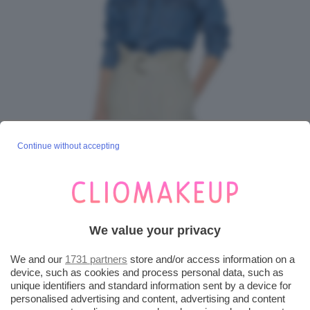
Continue without accepting
find., Camicia Jeans a Manica Lunga Donna.
Prezzo: da 15,00€ a 32,00€ su amazon.it
We value your privacy
Salva
We and our
1731 partners
store and/or access information on a
device, such as cookies and process personal data, such as
unique identifiers and standard information sent by a device for
personalised advertising and content, advertising and content