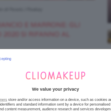
to di Pexels | Pixabay
ANCIO E MARRONE: GLI
 2020 SI RIFANNO AL
parlano chiaro: a
ori unghie autunno 2020
cepting
e che, in qualche modo, ricordano i colori
We value your privacy
tners
store and/or access information on a device, such as cookies 
identifiers and standard information sent by a device for personalised
 and content measurement, audience research and services developm