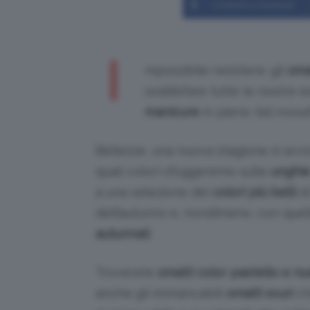
Condividi su Facebook
I
mpossibile resistere: gli
sma
soddisfare tutte le nostre es
manicure
in pieno
fall mood
Bellezze, una nuova stagione si avvi
quali colori sfoggeremo sulle
unghi
a una selezione dei
colori più belli
d
dell’autunno e, nondimeno, con quel
autunnali
.
Troverete
smalti color pastello e n
anche gli immancabili
smalti scuri
ch