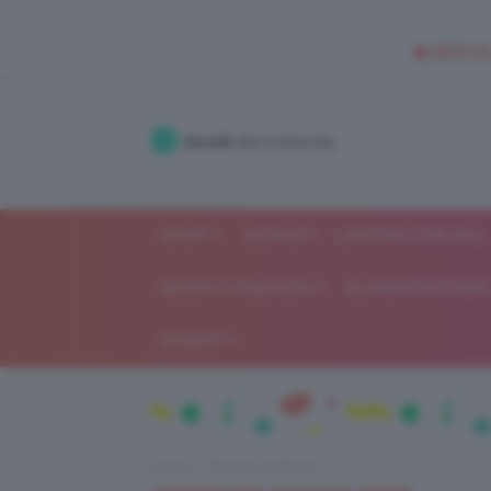
🥥 NEW IN
Accedi
alla community
SHOP
ISCRIVITI
LAVORA CON NOI
MODA E FASHION
ALIMENTAZIONE 
GOSSIP
Home
Beauty e bellezza