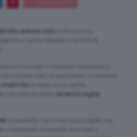
lti Kiko autunno 2020
sono pronti a
Bellezza
igenze e i nostri desideri in termini di
!
cina ed è arrivato il momento di pensare a
e
e
nei prossimi mesi. In particolare, ho pensato
i
smalti Kiko
in linea con lo spirito
le che sono le ultime
tendenze unghie
Makeup
ude
se preferite i toni chiari sulle unghie, ma
e ci preparano al periodo invernale e