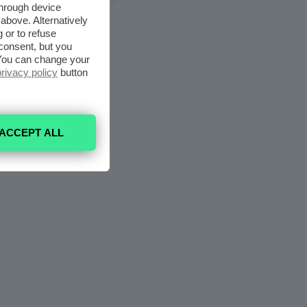
through device
above. Alternatively
 or to refuse
consent, but you
. You can change your
privacy policy
button
ACCEPT ALL