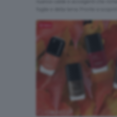
nuance calde e avvolgenti che richiam
foglie e della terra. Pronte a scoprirl
Salva