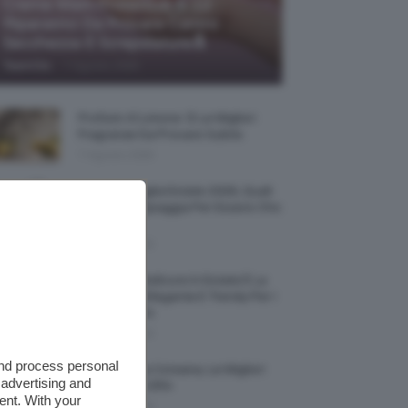
Creme Mani Protettive ✨ 12
Riparatrici Da Provare Contro
Secchezza E Screpolature🔝
-
TeamClio
7 Agosto 2026
Profumi Al Limone 🍋 Le Migliori
Fragranze Da Provare Subito
7 Agosto 2026
Borse Di Paglia Estate 2026, Quali
Portarsi In Spiaggia Per Essere Chic
E Comode
7 Agosto 2026
La French Pedicure In Estate È La
Nail Art Più Elegante E Trendy Per I
Nostri Piedini
7 Agosto 2026
and process personal
Tinta Labbra Coreana, Le Migliori
 advertising and
Da Provare ORA
ent. With your
7 Agosto 2026