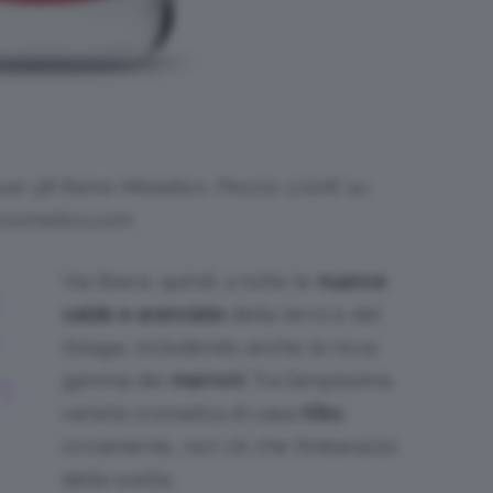
uer 38 Rame Metallico. Prezzo: 2,00€ su
cosmetics.com
Via libera, quindi, a tutte le
nuance
calde e aranciate
della terra e del
foliage
, includendo anche la ricca
gamma dei
marroni
. Tra l’ampissima
I
varietà cromatica di casa
Kiko
,
ovviamente, non c’è che l’imbarazzo
della scelta.