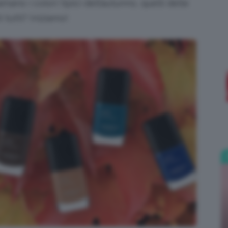
ano i colori tipici dell’autunno, quelli delle
i tutti? Iniziamo!
;)