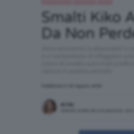
Beauty e bellezza
IN EVIDENZA
Unghie
Smalti Kiko A
Da Non Perd
Sono economici e disponibili in t
e ci consentono di sfoggiare una
colori di smalto autunnali preferit
natura in questo periodo.
Pubblicato il: 30 Agosto 2020
di Clio
Articolo scritto da una persona, no