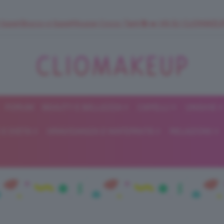
 SuperStrucco e SuperMousse Cocco Tiarè 🌺 ➡️ VAI SU CLIOMAK
FORUM
BEAUTY E BELLEZZA
CAPELLI
UNGHIE
ClioMakeUp
E DIETA
GRAVIDANZA E MATERNITÀ
RELAZIONI
Blog