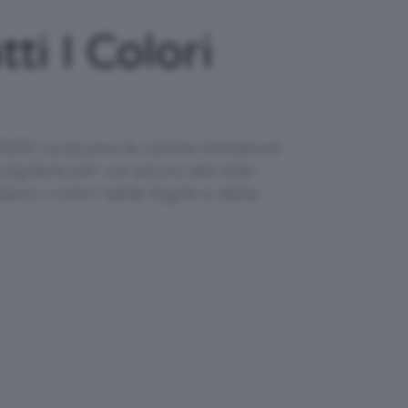
i I Colori
2020 ricalcano le ultime tendenze
gliere per voi alcuni dei miei
no i colori delle foglie e della