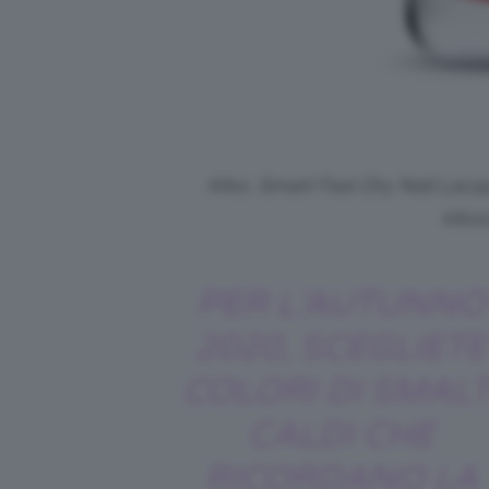
Kiko, Smart Fast Dry Nail Lacq
kiko
PER L’AUTUNNO
2020, SCEGLIETE
COLORI DI SMALT
CALDI CHE
RICORDANO LA