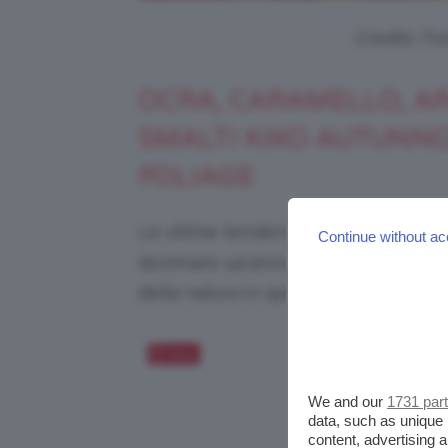
Credits: Fo
OCRA, CARAMELLO, AR
SMALTI KIKO AUTUNNO
FOLIAGE
Le ultime tendenze in termini di
col
Continue without ac
dominare saranno tutte quelle nuanc
della natura in questo periodo.
Salva
We and our
1731 par
data, such as unique 
content, advertising