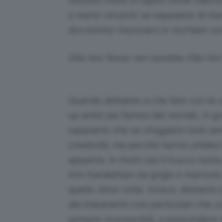
faticato molto a capire come valoriz
o meno vincenti: se sappiamo di sta
dovremmo rinunciarci e rischiare c
Dita Von Teese non sarebbe Dita Von 
Quando abbiamo a che fare con le c
up artist più famosi del mondo, in gr
sappiamo che se sfoggiano look sem
creatività, ma perché hanno un’idea
apparire. In molti casi il trucco res
Kim Kardashian sia grigio o marrone 
quello. Altre volte, invece, abbiam
dei lineamenti così particolari che c
sempre riconoscibili, a prescindere 