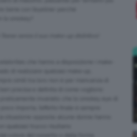
zarsi al massimo, passando per tentativi più
re bene con l’eyeliner perché
;)
on lo smokey?
Teese senza il suo make-up distintivo!
elebrities che hanno a disposizione i make-
ado di realizzare qualsiasi make-up,
pre simili tra loro non è per mancanza di
 ben precisa e definita di come vogliono
ta praticamente invariato: che lo smokey eye di
poco importa, l’effetto finale è sempre
o la situazione opposta: alcune donne hanno
on qualsiasi trucco risultano
dal colore del rossetto o dalla forma