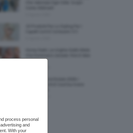
Che Valorizza Ogni Stile: Scopri
Come Abbinarli
6 Agosto 2026
15 Prodotti Per Lo Styling Per I
Capelli Corti E Cortissimi 💇🏻‍♀️
6 Agosto 2026
Honey Nails, Le Unghie Giallo Miele
Che Dominano L’estate: Foto E Idee
Nail Art
6 Agosto 2026
Vestiti Lingerie Estate 2026, I
Modelli Freschi E Cool Da Avere
Nell’armadio
6 Agosto 2026
and process personal
 advertising and
ent. With your