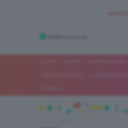
🥥 NEW IN
Accedi
alla community
SHOP
ISCRIVITI
LAVORA CON NOI
MODA E FASHION
ALIMENTAZIONE 
GOSSIP
Home
Trend Topic