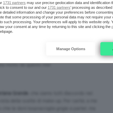
ur
1731 partners
may use precise geolocation data and identification 
le è sempre quello:
ick to consent to our and our
1731 partners
’ processing as described 
detailed information and change your preferences before consenting
te that some processing of your personal data may not require your 
e passiamo a
, a cui ho
Eva Longoria
t to such processing. Your preferences will apply to this website only
biamente il suo punto forte, tanto che non
aw your consent at any time by returning to this site and clicking the
webpage.
 folte e alla matita all’interno dell’occhio, che
Le labbra nude (a volte rosate, ma più
Manage Options
o abbronzato e il contorno occhi illuminato
ro completano il quadro; se ci fate caso,
ata molto da questo mix!
riana Grande
, che siamo tutti d’accordo nel
vista delle scelte di make-up. Per carità, a me
o che le doni (sopracciglia grigie a parte), ma