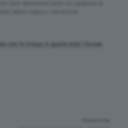
be stare altrettanto bene con qualcosa di
e dalle labbra malva o marroncine
es che ho incluso in questa lista? Cliccate
Prossimo Post