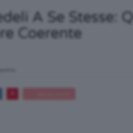
/
edeli A Se Stesse: 
re Coerente
Tutto
macchina
su
Trucco,