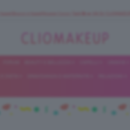
 SuperStrucco e SuperMousse Cocco Tiarè 🌺 ➡️ VAI SU CLIOMAK
FORUM
BEAUTY E BELLEZZA
CAPELLI
UNGHIE
ClioMakeUp
E DIETA
GRAVIDANZA E MATERNITÀ
RELAZIONI
Blog