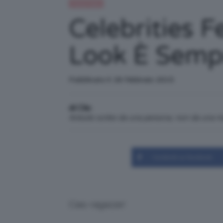
Trend Topic
Celebrities F
Look È Semp
Pubblicato il: 26 Febbraio 2015
di Clio
Articolo scritto da una persona, non da una 
Condividi su Facebook
Ciao ragazze!