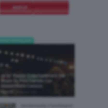
POST POPOLARI
Je So’ Pazzo: Cosa Aspettarsi Dal
Biopic Su Pino Daniele Con
Massimiliano Caiazzo
-
TeamClio
6 Agosto 2026
Abiti Monospalla, Il Trend Elegante