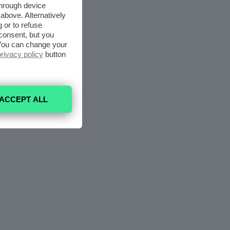
through device
above. Alternatively
 or to refuse
consent, but you
. You can change your
privacy policy
button
ACCEPT ALL