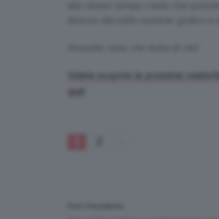
allo stesso tempo credo che potreb
diverso dal solito eyeliner grafico 
Rossetto viola: che botta di vita!
Volete scoprire le prossime celebriti
qua!
1
2
Post Precedente