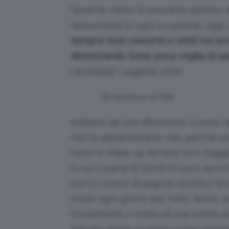
Qualche mese fa avevamo parlato 
reinventarsi in ogni occasione; ogg
sempre look coerenti e simili tra lor
dimostrando forse poca voglia di sp
carrellata? Leggete oltre!
50 sfumature di Tilda
Iniziamo da una riflessione: ci sono 
non lo abbandonano mai, perché sanno
colori e make-up donano loro maggi
in cui si parla di trend mi sono acco
non si curano di seguire novità e tend
modo ogni giorno per tutto l’anno, se
Ovviamente si tratta di una scelta pi