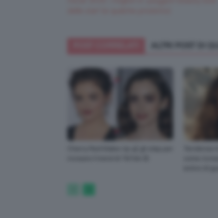
Oscar 2015: i migliori e i peggiori beauty look
delle star! (e qualche prodotto)
POST CORRELATI
ALTRI POST DI 
Cherry Red Make-Up 🍒 gli step per
Tendenza t
ricreare il trend di TikTok 😍
come ricrea
estivo di g