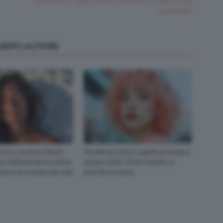
Tips&tricks: dalla cucina al beauty, i mille usi del
cucchiaio!
QUESTO AUTORE
rucco Sunburn Blush,
Tendenze colore capelli primavera
re l’effetto Bonne Mine
estate 2026, il Pink Pomelo si
uance arrossate dal sole
prende la scena