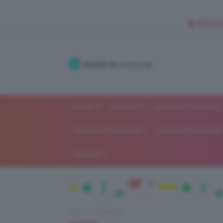
🥥 NEW IN
Accedi
alla community
SHOP
ISCRIVITI
LAVORA CON NOI
MODA E FASHION
ALIMENTAZIONE 
GOSSIP
Home
Celebrità