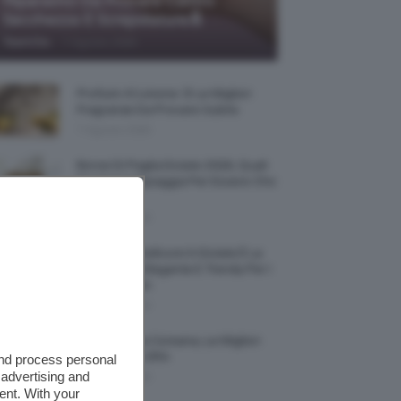
Riparatrici Da Provare Contro
Secchezza E Screpolature🔝
-
TeamClio
7 Agosto 2026
Profumi Al Limone 🍋 Le Migliori
Fragranze Da Provare Subito
7 Agosto 2026
Borse Di Paglia Estate 2026, Quali
Portarsi In Spiaggia Per Essere Chic
E Comode
7 Agosto 2026
La French Pedicure In Estate È La
Nail Art Più Elegante E Trendy Per I
Nostri Piedini
7 Agosto 2026
Tinta Labbra Coreana, Le Migliori
Da Provare ORA
and process personal
 advertising and
7 Agosto 2026
ent. With your