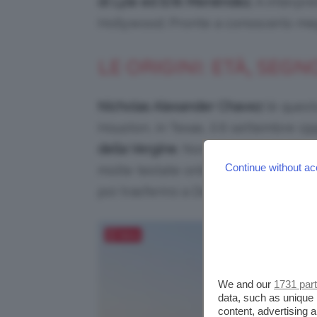
di Lyle ed Erik Menéndez
. A interpr
Hollywood. Pronte a conoscerlo meg
LE ORIGINI: ETÀ, SEG
Nicholas Alexander Chavez
(è quest
Houston, in Texas, il 6 settembre 199
della Vergine
. Non sappiamo praticam
Continue without ac
molte testate online riportano che è
poi trasferirsi a Denver, in Colorado.
Salva
We and our
1731 par
data, such as unique 
content, advertising