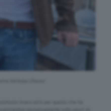
simo Nicholas Chavez
piuttosto bravo ed è per questo che ha
oncentrandosi esclusivamente sullo sport. Al