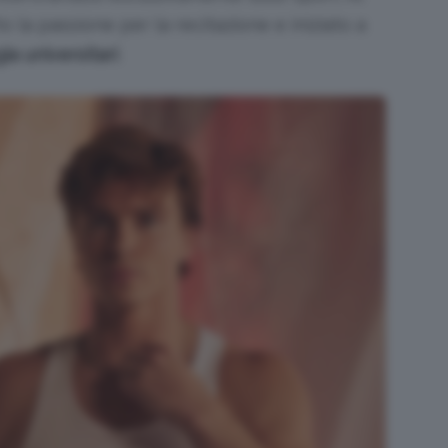
o la passione per la recitazione e iniziato a
ia universitari
.