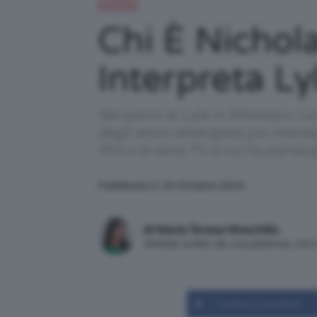
Celebrità
Chi È Nichol
Interpreta L
Nei panni di Lyle in Monsters: L
degli attori emergenti più intere
film e le serie TV a cui ha partec
Pubblicato il: 24 Ottobre 2024
di Maria Teresa Moschillo
Articolo scritto da una persona, no
Condividi su Facebook