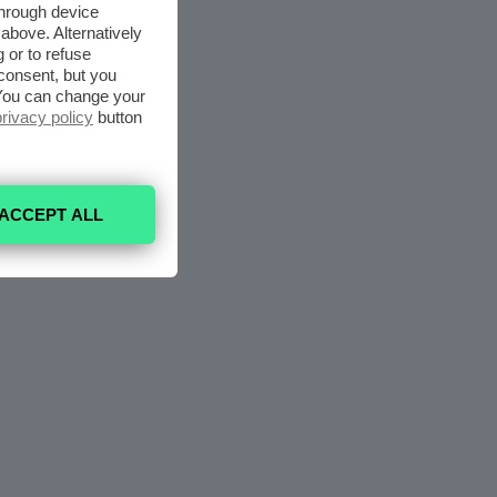
through device
above. Alternatively
 or to refuse
consent, but you
. You can change your
privacy policy
button
ACCEPT ALL