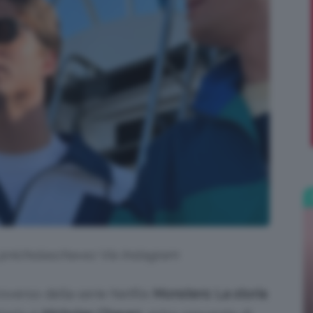
;)
 @nicholaschavez Via Instagram
overso della serie Netflix
Monsters: La storia