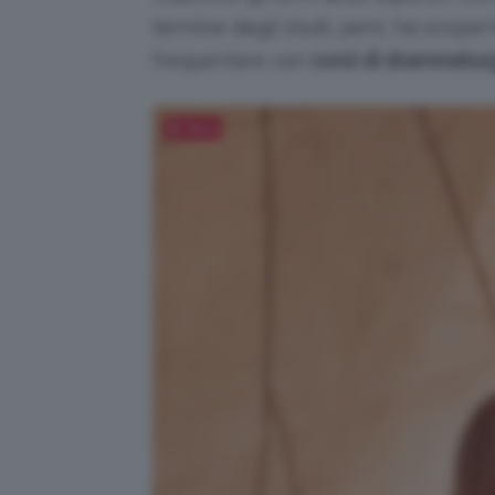
termine degli studi, però, ha scopert
frequentare vari
corsi di drammaturg
Salva