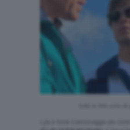
Tutte le foto sono di
Lyle è forse il personaggio più contr