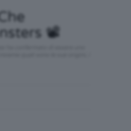
 Che
sters 📽️
vez ha confermato di essere uno
ieme quali sono le sue origini, i