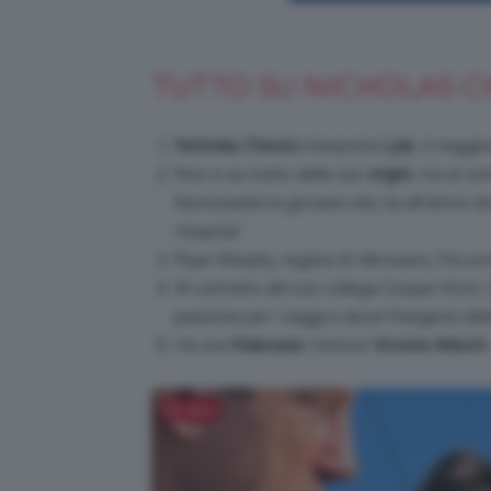
TUTTO SU NICHOLAS C
Nicholas Chavez
interpreta
Lyle
, il maggi
Non si sa molto delle sue
origini
, ma di cer
Nonostante la giovane età, ha all’attivo di
Hospital
.
Ryan Murphy, regista di
Monsters
, l’ha sc
Al contrario del suo collega Cooper Koch,
passione per i viaggi e alcuni frangenti del
Ha una
fidanzata
: l’attrice
Victoria Abbott
.
Salva