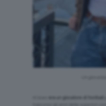
Un giovanis
Al liceo
era un giocatore di football
trascorso gli anni delle superiori c