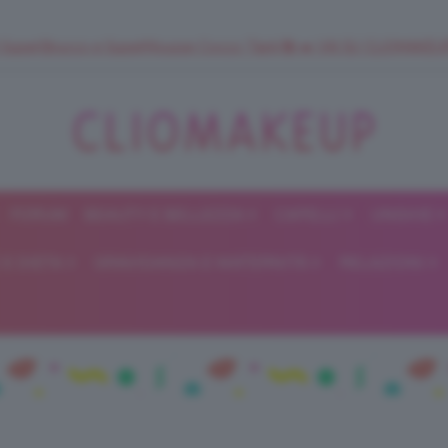
 SuperStrucco e SuperMousse Cocco Tiarè 🌺 ➡️ VAI SU CLIOMAK
FORUM
BEAUTY E BELLEZZA
CAPELLI
UNGHIE
ClioMakeUp
E DIETA
GRAVIDANZA E MATERNITÀ
RELAZIONI
Blog