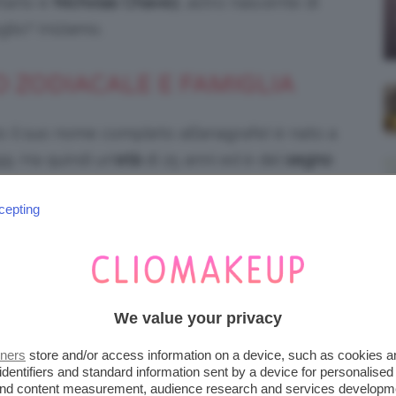
etarlo è
Nicholas Chavez
, astro nascente di
lio? Iniziamo.
NO ZODIACALE E FAMIGLIA
o il suo nome completo all’anagrafe) è nato a
9. Ha quindi un’
età
di 25 anni ed è del
segno
ente nulla della sua famiglia di origine, ma
cepting
 cresciuto in Texas fino all’adolescenza per
We value your privacy
tners
store and/or access information on a device, such as cookies 
identifiers and standard information sent by a device for personalised
 and content measurement, audience research and services developm