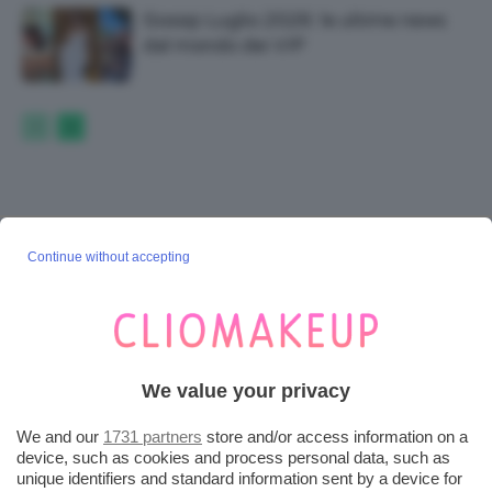
Gossip Luglio 2026: le ultime news
dal mondo dei VIP
Continue without accepting
We value your privacy
We and our
1731 partners
store and/or access information on a
device, such as cookies and process personal data, such as
unique identifiers and standard information sent by a device for