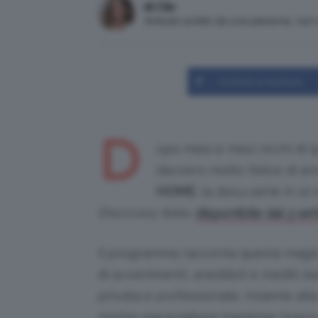
di Clio
Articolo scritto da una persona, no
Condividi su Facebook
D
opo mesi e mesi ricchi di (
davvero molto felice di ann
HOME
, la docu-serie in 1
Discovery Italia
,
disponibile dal 3 se
Il programma racconta questa magica 
di avvenimenti, aneddoti e inediti
be
privata e professionale, insieme alla
nostre meravigliose bambine Grace e