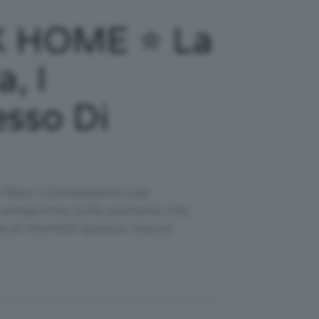
K HOME ⭐️ La
, I
esso Di
Pesci Combattenti per
n anteprima sulle puntate che
one al mondo) questo nuovo