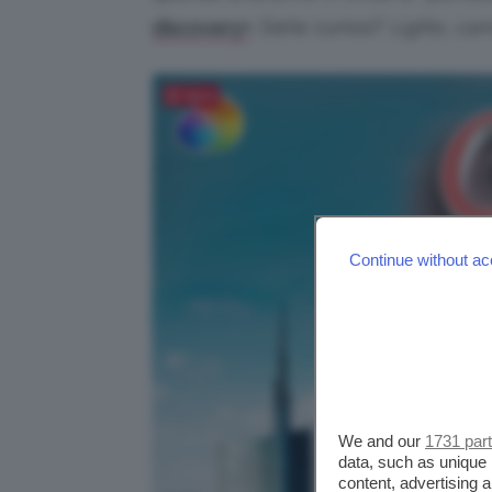
.
Siete curiosi?
Lights, cam
discovery+
Salva
Continue without ac
We and our
1731 par
data, such as unique 
content, advertising