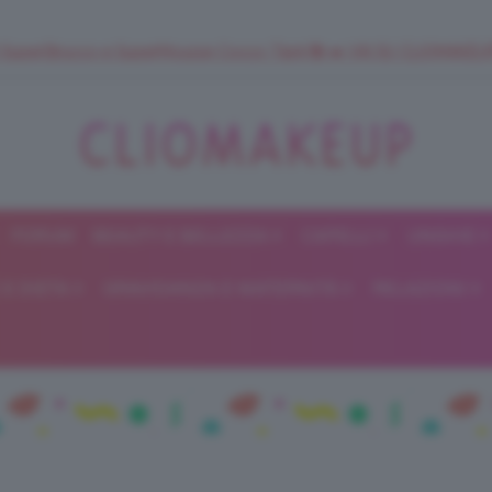
 SuperStrucco e SuperMousse Cocco Tiarè 🌺 ➡️ VAI SU CLIOMAK
FORUM
BEAUTY E BELLEZZA
CAPELLI
UNGHIE
ClioMakeUp
E DIETA
GRAVIDANZA E MATERNITÀ
RELAZIONI
Blog