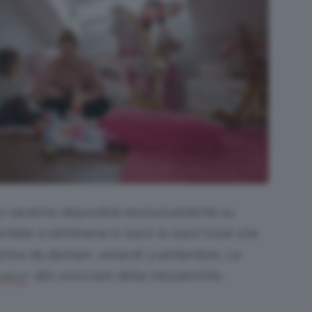
 saranno disponibili esclusivamente su
untate a settimana in
back to back
(cioè una
 partire da domani, venerdì 3 settembre. Le
allo scoccare della mezzanotte,
overy+