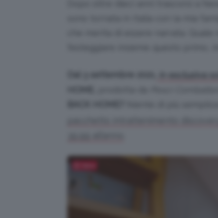
Dopo oltre dieci anni trascorsi a Ne
sono tornata in Italia con la mia fa
che merita di essere narrata. Quale
festeggiare insieme questo primo, i
Dal 3 settembre 2021,
in esclusiva s
HOME,
prodotta da
Pesci Combatten
BACK HOME?
Niente di più semplice
pacchetto intrattenimento discovery
.
39,99 all’anno
Salva