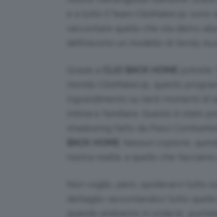
e a tutto il Team ClioMakeUp: sono 
raccontare quello che sta dietro all
definiscono un modello di
family bus
Grazie a
CLIO BACK HOME
potrete “
mondo ClioMakeUp, questo program
ingrandimento su tanti momenti di la
intima e familiare. Questo è stato po
shadowing fatto da Pesci Combattent
BACK HOME
. Nessun copione, quind
nostra realtá, a quello che facciamo
Non voglio, però, spoilerarvi tutto s
dettaglio raccontandovi tutto quell
quando andranno in onda le
puntat