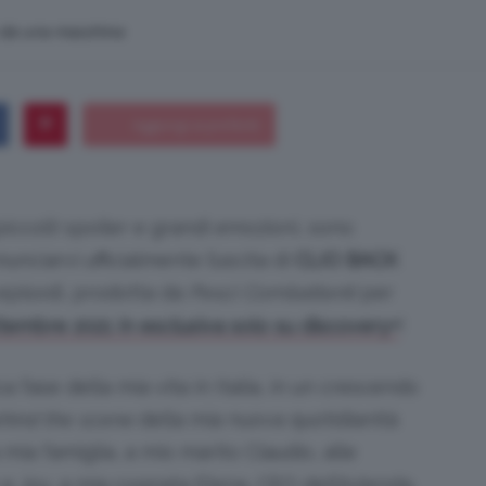
n da una macchina
Bellezza
piccoli) spoiler e grandi emozioni, sono
e
unciarvi ufficialmente l
’
uscita di
CLIO BACK
0 episodi, prodotta da
Pesci Combattenti
per
!
ttembre 2021 in esclusiva solo su discovery+
fase della mia vita in Italia, in un crescendo
Makeup
hind the scene
della mia nuova quotidianità
 mia famiglia, a mio marito Claudio, alle
 Joy, a mia cognata Elena, CEO dell’Azienda,