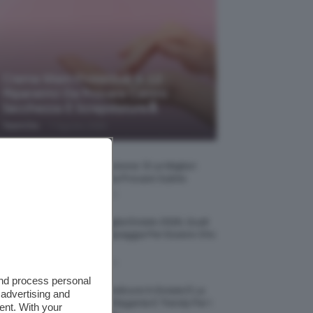
Creme Mani Protettive ✨ 12
Riparatrici Da Provare Contro
Secchezza E Screpolature🔝
-
TeamClio
7 Agosto 2026
Profumi Al Limone 🍋 Le Migliori
Fragranze Da Provare Subito
7 Agosto 2026
Borse Di Paglia Estate 2026, Quali
Portarsi In Spiaggia Per Essere Chic
E Comode
7 Agosto 2026
and process personal
La French Pedicure In Estate È La
 advertising and
Nail Art Più Elegante E Trendy Per I
ent. With your