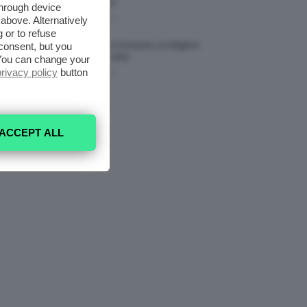
Nostri Piedini
through device
7 Agosto 2026
above. Alternatively
 or to refuse
Tinta Labbra Coreana, Le Migliori
consent, but you
Da Provare ORA
. You can change your
privacy policy
button
7 Agosto 2026
ACCEPT ALL