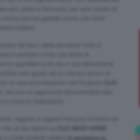
davvero grata a Discovery per aver scelto di
;)
a nostra piccola grande storia, che molti
iness
italiano.
spiare da buco della serratura” tutto il
ma è pensato come una lente di
voro quotidiani e di vita in una dimensione
ssibile solo grazie ad un intenso lavoro di
i, la casa di produzione che ha girato
CLIO
i, ma solo un approccio documentario alla
 e a come lo realizziamo.
ubito, ragazze e ragazzi! Nel post entrerò nel
o che c’è da sapere su
CLIO BACK HOME
:
e e come poterle vedere
in esclusiva su