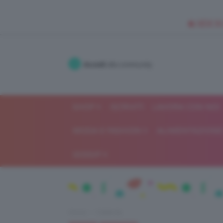
🥥 NEW IN
Accedi
alla community
SHOP
ISCRIVITI
LAVORA CON NOI
MODA E FASHION
ALIMENTAZIONE 
GOSSIP
Home
Celebrità