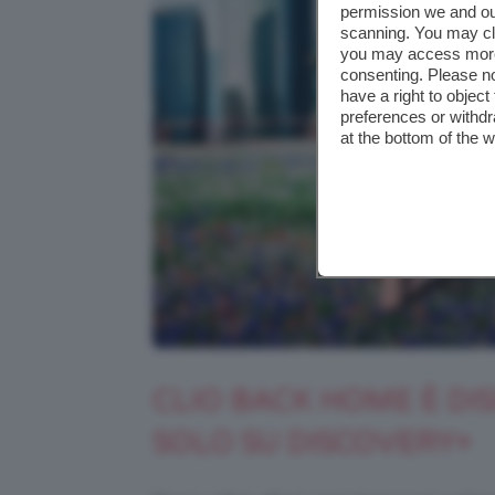
permission we and o
scanning. You may cl
you may access more 
consenting. Please no
have a right to objec
preferences or withdr
at the bottom of the 
CLIO BACK HOME È DI
SOLO SU DISCOVERY+