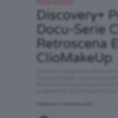
Celebrità
IN EVIDENZA
Discovery+ 
Docu-Serie C
Retroscena E
ClioMakeUp
Domani, 3 settembre 2021, arri
Discovery Italia, in esclusiva sol
andranno in onda e tutte le info
programma con protagonista la n
Pubblicato il: 2 Settembre 2021