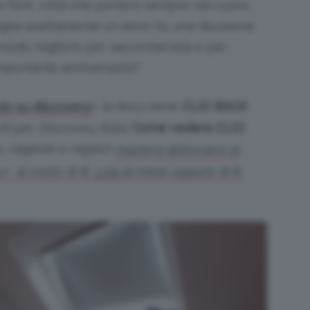
w York, città che porterò sempre nel cuore,
miglia esattamente un anno fa, una decisione
 modo migliore per raccontarvela e per
mportante anniversario?
, la docu-serie
CLIO BACK
olo su discovery+
ti
per
Discovery Italia
.
Come vedere CLIO
, ragazze e ragazzi,
basterà abbonarsi al
+, al costo di € 3,99 al mese oppure di €