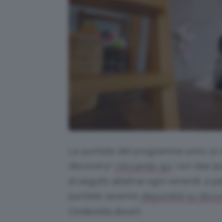
Le puntate del programma sono 10 e
discovery+
, con due p
cliccando qui
di seguito all’altra) ogni venerdì, a
puntate saranno
disponibili su disc
Cinderella docet!