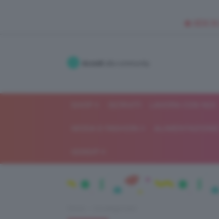
🥥 NEW IN
Accedi
alla community
SHOP
ISCRIVITI
LAVORA CON NOI
MODA E FASHION
ALIMENTAZIONE 
GOSSIP
Home
Uncategorized