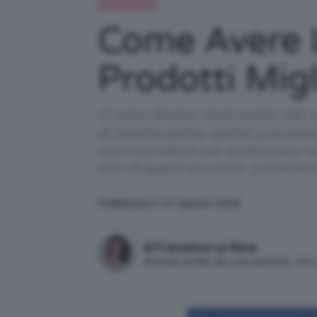
Uncategorized
Come Avere L
Prodotti Migl
Ci sono diversi modi pratici per 
di tenerla pulita, quindi proced
ottimi prodotti per profumare l’a
uno di questi prodotti, potremm
Pubblicato il: 27 Agosto 2025
di Francesca La Rana
Articolo scritto da una persona, no