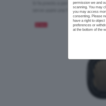
permission we and o
Si fa presto a pensare a
come profu
scanning. You may cl
serve usare una fragranza, bisogna p
you may access more 
consenting. Please no
have a right to objec
preferences or withdr
Salva
at the bottom of the 