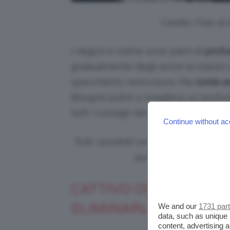
Credits: Foto di
I negozi e online sono pieni di
profu
gradualmente degli aromi ai classici
specchietto retrovisore. Ma
come av
Bisogna pulire e scegliere un profum
tutti i consigli necessari per prender
Continue without ac
Tutti i prodotti sono selezionati in 
questi prodotti, potr
CATTIVO ODORE AUTO:
ELIMINARLO
We and our
1731 par
data, such as unique 
content, advertising