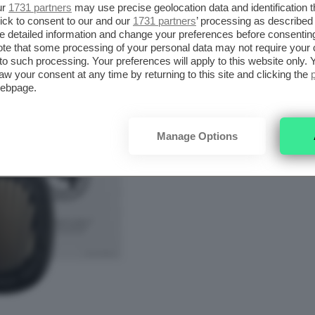
ur
1731 partners
may use precise geolocation data and identification 
mare l’auto
, ma se c’è cattivo odore, non
ick to consent to our and our
1731 partners
’ processing as described 
rima intervenire per eliminare.
detailed information and change your preferences before consenting
te that some processing of your personal data may not require your 
t to such processing. Your preferences will apply to this website only
aw your consent at any time by returning to this site and clicking the
webpage.
Manage Options