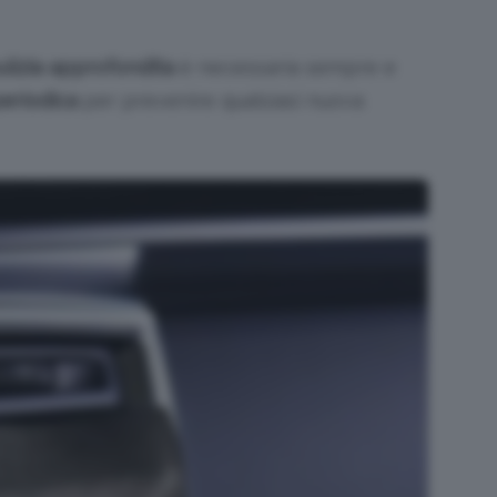
ulizia approfondita
è necessaria sempre e
eriodica
per prevenire qualsiasi nuova