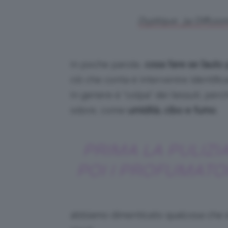
Dyptique, 34 Diffusor
In poche parole,
cosa fare se l’auto
ciò che conta è intervenire identifi
In genere è “colpa” dei tessuti, perc
odore, come
umidità, cibo e fumo
.
PRIMA LA PULIZIA
POI I PROFUMATO
abbiamo dimenticato qualcosa che è 