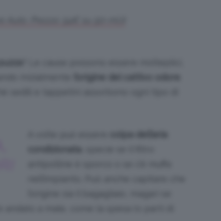
e Auto. Prezzo: 54€ su 50-ml.it
 puzza
? Le cause possono essere molteplici,
cando inizialmente
l’origine del cattivo odore
.
hé sedili e tappetini assorbono ogni tipo di
A volte può essere
colpa dell’aria
,
condizionata
, specie se il filtro
RI
antipolline è sporco o se c’è muffa
nell’impianto. Può anche capitare che
l’origine sia il bagagliaio, magari se
andato a male, come la spesa (o parti di