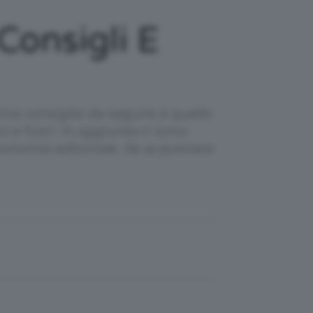
Consigli E
imo consiglio da seguire è quello
 e fuori. In aggiunta ci sono
utonomia editoriale. Se acquistate