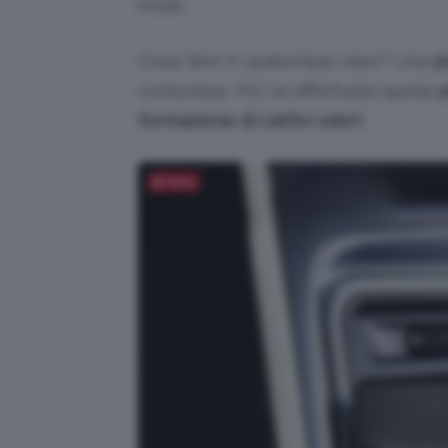
essa).
Cosa fare in qualunque caso? Una
p
comunque. Poi va effettuata quella
p
formazione di cattivi odori
.
Salva