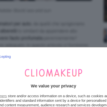
 Adobe Stock| sea and sun
matori per auto
, da quelli che sprigionano
alberelli
(o similari) da appendere allo
ere l’auto profumata
perennemente?
o adeguato. In questo articolo vi forniremo
e le giuste decisioni. Via col post!
cepting
piena autonomia editoriale. Se acquistate uno di
emmo ricevere una commissione.
We value your privacy
 COSA FARE PER
tners
store and/or access information on a device, such as cookies 
identifiers and standard information sent by a device for personalised
 and content measurement, audience research and services developm