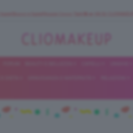
 SuperStrucco e SuperMousse Cocco Tiarè 🌺 ➡️ VAI SU CLIOMAK
FORUM
BEAUTY E BELLEZZA
CAPELLI
UNGHIE
ClioMakeUp
E DIETA
GRAVIDANZA E MATERNITÀ
RELAZIONI
Blog