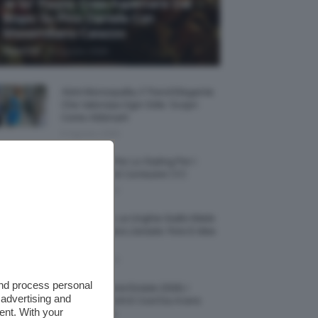
Je So’ Pazzo: Cosa Aspettarsi Dal
Biopic Su Pino Daniele Con
Massimiliano Caiazzo
-
TeamClio
6 Agosto 2026
Abiti Monospalla, Il Trend Elegante
Che Valorizza Ogni Stile: Scopri
Come Abbinarli
6 Agosto 2026
15 Prodotti Per Lo Styling Per I
Capelli Corti E Cortissimi 💇🏻‍♀️
6 Agosto 2026
Honey Nails, Le Unghie Giallo Miele
Che Dominano L’estate: Foto E Idee
Nail Art
6 Agosto 2026
and process personal
Vestiti Lingerie Estate 2026, I
 advertising and
Modelli Freschi E Cool Da Avere
ent. With your
Nell’armadio