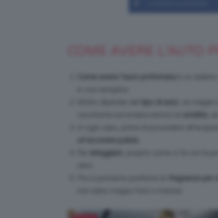
Condividi su Facebook
COME AVERE L’AUTO 
Come avere l’auto profumata
è un dubbio 
è così semplice.
Molto dipende dal
tipo di auto
, se magari
vecchiotta ed emana sentori di
umidità
, a
In ogni caso, prima di procedere all’acqui
un’accurata
pulizia
.
Far
arieggiare
, proprio come si fa con la pr
zero.
Poi si potranno preferire le
fragranze per 
non siano troppo forti o intense.