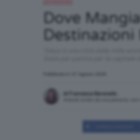
Viaggi e vacanze
Dove Mangiar
Destinazioni
Tokyo è una città dalle mille anim
State per partire per la capital
Pubblicato il: 27 Agosto 2025
di Francesca Baranello
Articolo scritto da una persona, no
Condividi su Facebook