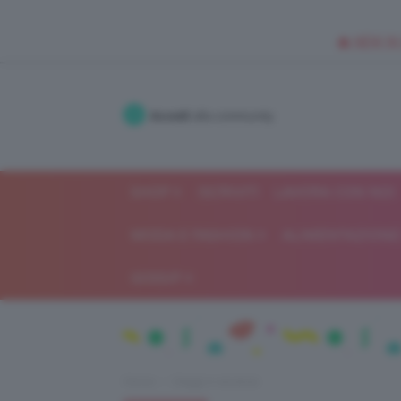
🥥 NEW IN
Accedi
alla community
SHOP
ISCRIVITI
LAVORA CON NOI
MODA E FASHION
ALIMENTAZIONE 
GOSSIP
Home
Viaggi e vacanze