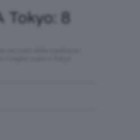
A Tokyo: 8
 nei piatti della tradizione.
il miglior sushi a Tokyo.