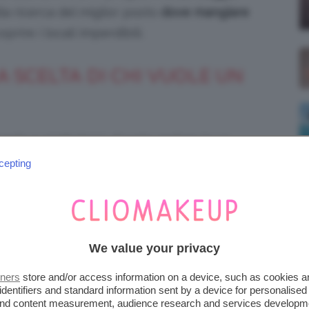
lla ricerca del miglior posto
dove mangiare
prire i locali imperdibili.
A SCELTA DI CHI VUOLE UN
ale e piatti tipici, dovete andare in un
 imbatterete in
Sushi Ichikawa
. Appena
cepting
amento interamente in legno di bambù e piatti
We value your privacy
tners
store and/or access information on a device, such as cookies 
identifiers and standard information sent by a device for personalised
 and content measurement, audience research and services developm