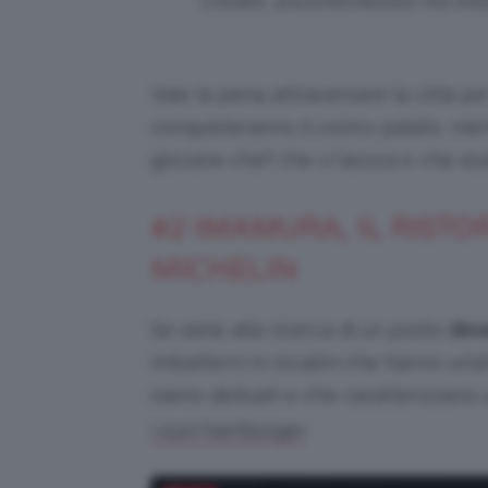
Credits: @sushiichikawa Via Insta
Vale la pena attraversare la città pe
conquisteranno il vostro palato, mer
giovane chef che vi lavora e che esa
#2 IMAMURA, IL RIST
MICHELIN
Se siete alla ricerca di un posto
dove
imbattervi in localini che hanno un’a
siamo abituati e che caratterizzano
.
i suoi hamburger