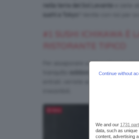
nella terra del Sol Levante
e siete a
sushi a Tokyo
? Venite con noi per sco
#1 SUSHI ICHIKAWA È L
RISTORANTE TIPICO
Per assaporare un’atmosfera tradizion
tranquillo
sobborgo di Tokyo
dove vi
Continue without ac
entrati, verrete accolti da un arred
irresistibili.
Salva
We and our
1731 par
data, such as unique 
content, advertising