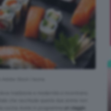
;)
o Adobe Stock | Iwona
ove tradizione e modernità si incontrano.
pitale che racchiude queste due anime non
lla cucina. Avete in programma
un viaggio