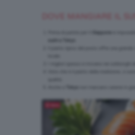
DOVE MANGIARE IL SU
Prima di partire per il
Giappone
è impossibil
sushi a Tokyo
.
Il piatto tipico del posto offre una grande 
locale.
I migliori spesso si trovano nei sobborghi 
Visto che è il piatto della tradizione, ci so
qualità.
Anche a
Tokyo
non mancano catene in gra
Salva