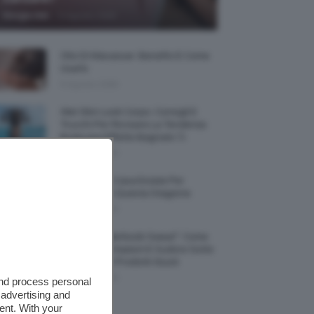
-
Giorgia Asti
9 Agosto 2026
Olio Di Macassar: Benefici E Come
Usarlo
9 Agosto 2026
Wet Skin Look Corpo: Consigli E
Trucchi Per Ricreare La Tendenza
Bodycare Effetto Bagnato 💦
9 Agosto 2026
5 Accessori Casa Estate Per
Decorarla In Questa Stagione
8 Agosto 2026
Allerta “Underboob Sweat”: Come
Prevenire Irritazioni E Sudore Sotto
Il Seno Con I Prodotti Giusti
8 Agosto 2026
and process personal
 advertising and
ent. With your