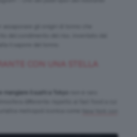
gram – Uno dei piatti tipici del ristorante
r assaporare gli onigiri di tonno che
ito del condimento del riso, inventato dal
lta il sapore del tonno.
ORANTE CON UNA STELLA
 mangiare il sushi a Tokyo
non è raro
tmosfera differente rispetto ai fast food a cui
 un’altra metropoli iconica come
New York con