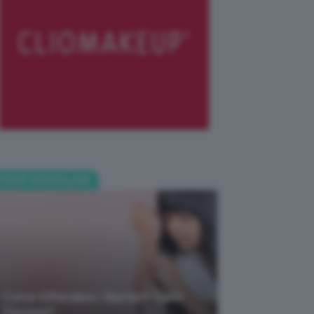
POST POPOLARI
Come Difendere I Bambini Dalle
Zanzare?