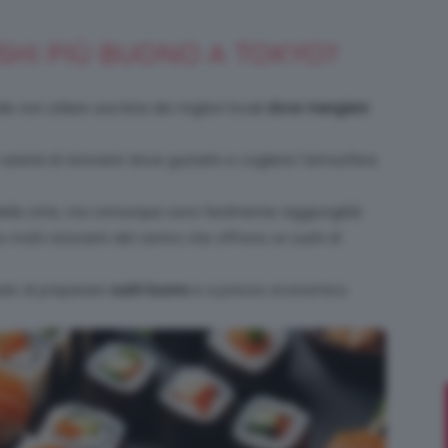
SHI PIÙ BUONO A TOKYO?
Bellezza
e non stilare una lista dei migliori locali
dove mangiare
varietà di ristoranti dove gustarlo e cogliere l’atmosfera
della città, ma comunque sono facilmente raggiungibili.
e
no molti ristoranti del centro che offrono un sushi di
do di preparare
sushi buono
e a prezzo economico.
Makeup