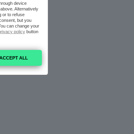
through device
above. Alternatively
 or to refuse
consent, but you
. You can change your
privacy policy
button
ACCEPT ALL