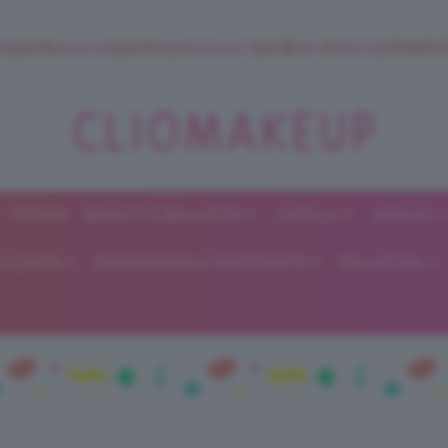
 SuperStrucco e SuperMousse Cocco Tiarè 🌺 ➡️ VAI SU CLIOMAK
FORUM
BEAUTY E BELLEZZA
CAPELLI
UNGHIE
ClioMakeUp
E DIETA
GRAVIDANZA E MATERNITÀ
RELAZIONI
Blog