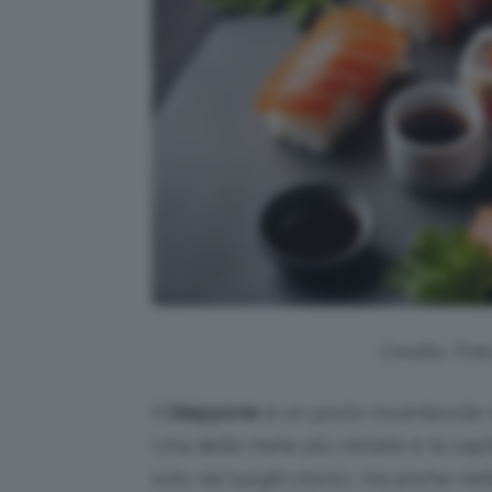
Credits: Fot
Il
Giappone
è un posto incantevole d
Una delle mete più visitate è la ca
solo nei luoghi storici, ma anche ne