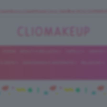
 SuperStrucco e SuperMousse Cocco Tiarè 🌺 ➡️ VAI SU CLIOMAK
FORUM
BEAUTY E BELLEZZA
CAPELLI
UNGHIE
ClioMakeUp
E DIETA
GRAVIDANZA E MATERNITÀ
RELAZIONI
Blog