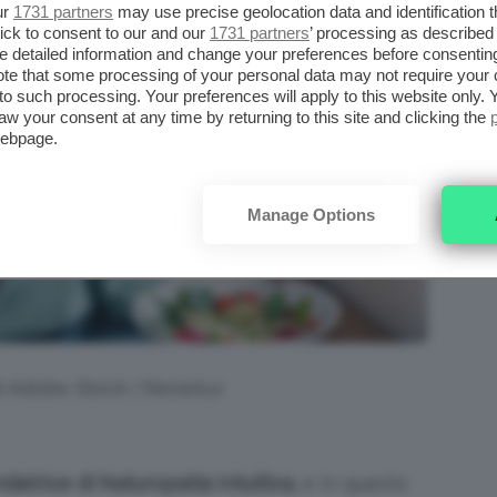
ur
1731 partners
may use precise geolocation data and identification 
ick to consent to our and our
1731 partners
’ processing as described 
detailed information and change your preferences before consenting
te that some processing of your personal data may not require your 
t to such processing. Your preferences will apply to this website only
aw your consent at any time by returning to this site and clicking the
webpage.
Manage Options
di Adobe Stock | Nenetus
datrice di Naturopatia Intuitiva,
e in questo