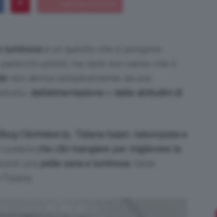
e luminosa
è un quesito che si pongono
Bellezza
parecchi uomini, ma tanti non sanno che il
le
non deriva semplicemente da una
attutto,
dall’alimentazione
e
dalle abitudini di
e
l Blog ClioMakeUp
,
Tiziana Salari, naturopata e
ci svelerà
che cibi mangiare per migliorare la
avere una
pelle sana e luminosa
. Siete
Makeup
Tiziana.