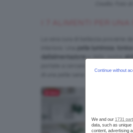
Credits: Foto d
I 7 ALIMENTI PER UNA
La vera cura di bellezza proviene da
interiore. Una
pelle luminosa
,
tonica
dall’alimentazione
e dalle nostre
abi
portate a cercare soluzioni esterne 
Continue without ac
di una pelle sana è ciò che introduc
Salva
We and our
1731 par
data, such as unique 
content, advertising