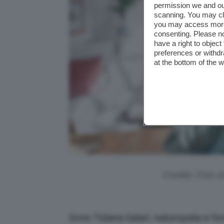
permission we and o
scanning. You may cl
you may access more 
consenting. Please no
have a right to objec
preferences or withdr
at the bottom of the 
Credits: Foto 
Sono Tiziana Salari, naturopata e fon