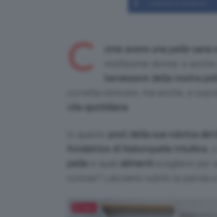
Condividi su Facebook
C
ome avere una pelle sana 
moltissime donne, e anche 
benessere della nostra pel
corretta skincare, ma anche, e sopr
vita quotidiana
.
In questo
post della sua rubrica de
fondatrice di Naturopatia Intuitiva
, 
pelle
e quali
alimenti
scegliere per 
curiose? Lasciamo subito la parola a 
Salva