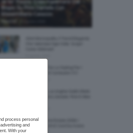
Je So’ Pazzo: Cosa Aspettarsi Dal
Biopic Su Pino Daniele Con
Massimiliano Caiazzo
-
TeamClio
6 Agosto 2026
Abiti Monospalla, Il Trend Elegante
Che Valorizza Ogni Stile: Scopri
Come Abbinarli
6 Agosto 2026
15 Prodotti Per Lo Styling Per I
Capelli Corti E Cortissimi 💇🏻‍♀️
6 Agosto 2026
Honey Nails, Le Unghie Giallo Miele
Che Dominano L’estate: Foto E Idee
Nail Art
6 Agosto 2026
and process personal
Vestiti Lingerie Estate 2026, I
 advertising and
Modelli Freschi E Cool Da Avere
ent. With your
Nell’armadio