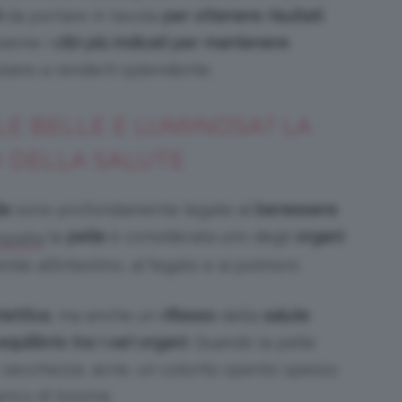
i
da portare in tavola
per ottenere risultati
sieme i
cibi più indicati per mantenere
utano a renderti splendente.
E BELLE E LUMINOSA? LA
 DELLA SALUTE
le
sono profondamente legate al
benessere
la
pelle
è considerata uno degli
organi
opatia
imile all’intestino, al fegato e ai polmoni.
tettiva
, ma anche un
riflesso
della
salute
equilibrio tra i vari organi
. Quando la pelle
, secchezza, acne, un colorito spento spesso
rico di tossine.