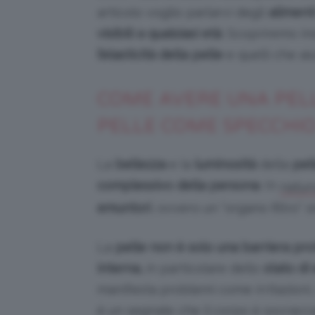
articolo voglio parlarvi degli
aliment
visibili a qualsiasi età
. Scopriremo in
l’elasticità della pelle
e quelli che ai
COME AVERE UNA PELL
PELLE COME SPECCHIO
La
bellezza
e la
luminosità
della
pel
complessivo della persona
. In
natur
emuntori
, ovvero un “organo filtro” s
La
pelle non è solo una barriera pro
interna,
in particolare dello
stato di 
manifesta problemi come irritazioni
è un segnale che il corpo è sovracca