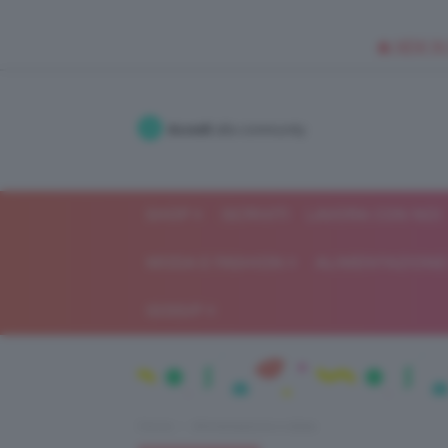
🥥 NEW IN
Accedi
alla community
SHOP
ISCRIVITI
LAVORA CON NOI
MODA E FASHION
ALIMENTAZIONE 
GOSSIP
Home
Alimentazione e dieta