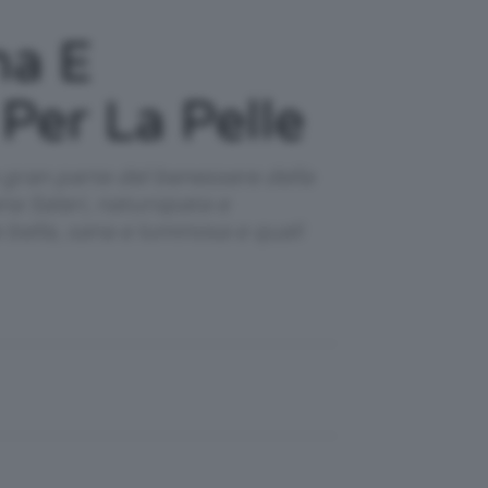
na E
Per La Pelle
gran parte del benessere della
ana Salari, naturopata e
e bella, sana e luminosa e quali