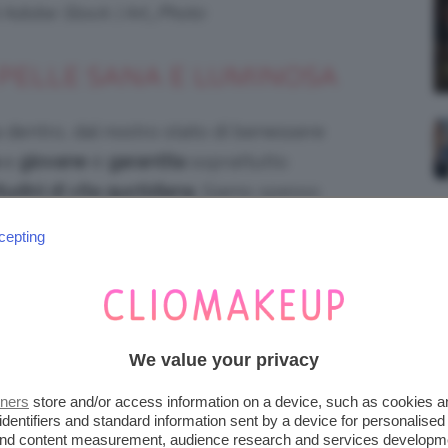
i Adobe Stock | Art_Photo
 PELLE SANA E LUMINOSA
 dentro, dal nostro stato di benessere
e
giovane
è
garantita
soprattutto
tudini di vita quotidiana
. Siamo spesso
che siano rapide e miracolose, ma il segreto
cepting
iamo nel nostro corpo.
We value your privacy
tners
store and/or access information on a device, such as cookies 
identifiers and standard information sent by a device for personalised
 and content measurement, audience research and services developm