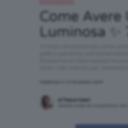
Alimentazione e dieta
Come Avere U
Luminosa ✨ 7
Vi state domandando come avere 
pelle è garantito dall’alimentazio
fondatrice di Naturopatia Intuitiv
sono i cibi indicati per mantenerne
Pubblicato il: 12 Novembre 2024
di Tiziana Salari
Articolo scritto da una persona, no