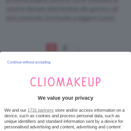
camicia d’estate abbinandola alla gonna o ad
abiti smanicati. Continuate a leggere il post!
1
2
Continue without accepting
We value your privacy
We and our
1731 partners
store and/or access information on a
device, such as cookies and process personal data, such as
unique identifiers and standard information sent by a device for
personalised advertising and content, advertising and content